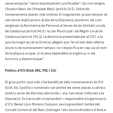
sense estipular “raons expressament justificades”, tal com exigeix
l'Estatut Bàsic de l'Empleat Bàsic (article 10.1). Sobre els
nomenaments planen més ombres d'irregularitat, ja que tampoc es
van donar explicacions al ple de la Diputació posterior, tal com
exigeixen la Normativa de Personal al Servei de les Entitats Locals
de Catalunya (article 94.3) i la Llei Municipal i de Règim Local de
Catalunya (article 291.3). La denúncia presentada per al CGT, a la
que ha tingut accés la Directa, afegeix que “en el text dels referits
anuncis de nomenament tampoc no s’especifica en cap cas el nom
de la plaça a ocupar, ni la seva dependència orgànica, ni les
funcions a desenvolupar”.
Polítics d'ICV-EUiA, ERC, PSC i CiU
El grup polític que més s'ha beneficiat dels nomenaments és ICV-
EUiA. Els 3 polítics nomenats van perdre les seves places a càrrecs
públics arran de derrotes electorals i, ara, han estat col·locats a la
Diputació. Es tracta del vicepresident i responsable d'organització
d'ICV, Benet Lluís Moreno Campon, exvicepresident també del
Consell Comarcal del Baix Llobregat i dos excoordinadors d'àrea a