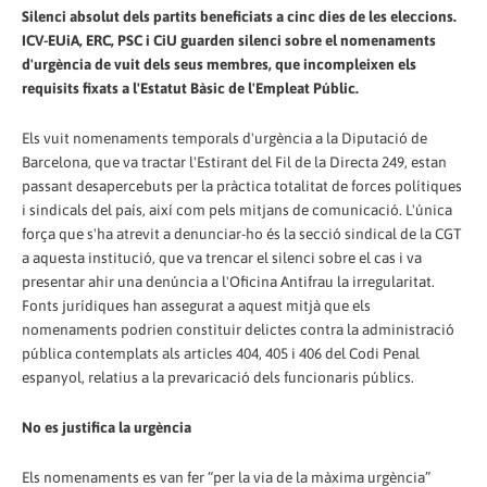
Silenci absolut dels partits beneficiats a cinc dies de les eleccions.
ICV-EUiA, ERC, PSC i CiU guarden silenci sobre el nomenaments
d'urgència de vuit dels seus membres, que incompleixen els
requisits fixats a l'Estatut Bàsic de l'Empleat Públic.
Els vuit nomenaments temporals d'urgència a la Diputació de
Barcelona, que va tractar l'Estirant del Fil de la Directa 249, estan
passant desapercebuts per la pràctica totalitat de forces polítiques
i sindicals del país, així com pels mitjans de comunicació. L'única
força que s'ha atrevit a denunciar-ho és la secció sindical de la CGT
a aquesta institució, que va trencar el silenci sobre el cas i va
presentar ahir una denúncia a l'Oficina Antifrau la irregularitat.
Fonts jurídiques han assegurat a aquest mitjà que els
nomenaments podrien constituir delictes contra la administració
pública contemplats als articles 404, 405 i 406 del Codi Penal
espanyol, relatius a la prevaricació dels funcionaris públics.
No es justifica la urgència
Els nomenaments es van fer “per la via de la màxima urgència”