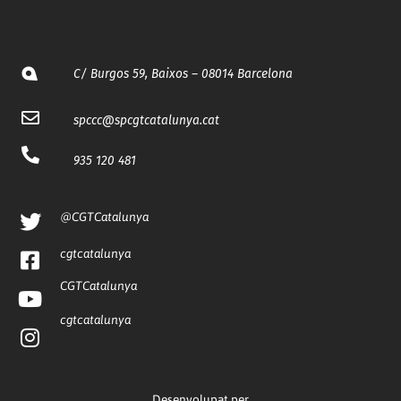
C/ Burgos 59, Baixos – 08014 Barcelona
spccc@
spcgtcatalunya.cat
935 120 481
@CGTCatalunya
cgtcatalunya
CGTCatalunya
cgtcatalunya
Desenvolupat per