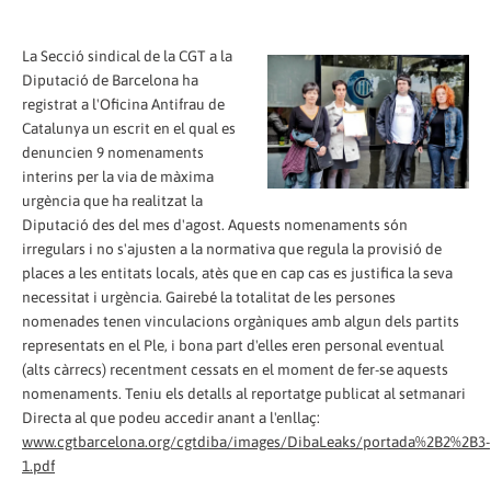
La Secció sindical de la CGT a la
Diputació de Barcelona ha
registrat a l'Oficina Antifrau de
Catalunya un escrit en el qual es
denuncien 9 nomenaments
interins per la via de màxima
urgència que ha realitzat la
Diputació des del mes d'agost. Aquests nomenaments són
irregulars i no s'ajusten a la normativa que regula la provisió de
places a les entitats locals, atès que en cap cas es justifica la seva
necessitat i urgència. Gairebé la totalitat de les persones
nomenades tenen vinculacions orgàniques amb algun dels partits
representats en el Ple, i bona part d'elles eren personal eventual
(alts càrrecs) recentment cessats en el moment de fer-se aquests
nomenaments. Teniu els detalls al reportatge publicat al setmanari
Directa al que podeu accedir anant a l'enllaç:
www.cgtbarcelona.org/cgtdiba/images/DibaLeaks/portada%2B2%2B3-
1.pdf