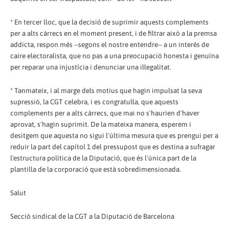
* En tercer lloc, que la decisió de suprimir aquests complements
per a alts càrrecs en el moment present, i de filtrar això a la premsa
addicta, respon més --segons el nostre entendre-- a un interès de
caire electoralista, que no pas a una preocupació honesta i genuïna
per reparar una injustícia i denunciar una il·legalitat.
* Tanmateix, i al marge dels motius que hagin impulsat la seva
supressió, la CGT celebra, i es congratul·la, que aquests
complements per a alts càrrecs, que mai no s'haurien d'haver
aprovat, s'hagin suprimit. De la mateixa manera, esperem i
desitgem que aquesta no sigui l'última mesura que es prengui per a
reduir la part del capítol 1 del pressupost que es destina a sufragar
l'estructura política de la Diputació, que és l'única part de la
plantilla de la corporació que està sobredimensionada.
Salut
Secció sindical de la CGT a la Diputació de Barcelona