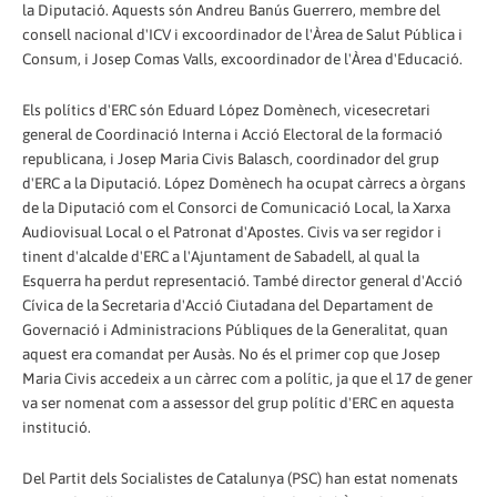
la Diputació. Aquests són Andreu Banús Guerrero, membre del
consell nacional d'ICV i excoordinador de l'Àrea de Salut Pública i
Consum, i Josep Comas Valls, excoordinador de l'Àrea d'Educació.
Els polítics d'ERC són Eduard López Domènech, vicesecretari
general de Coordinació Interna i Acció Electoral de la formació
republicana, i Josep Maria Civis Balasch, coordinador del grup
d'ERC a la Diputació. López Domènech ha ocupat càrrecs a òrgans
de la Diputació com el Consorci de Comunicació Local, la Xarxa
Audiovisual Local o el Patronat d'Apostes. Civis va ser regidor i
tinent d'alcalde d'ERC a l'Ajuntament de Sabadell, al qual la
Esquerra ha perdut representació. També director general d'Acció
Cívica de la Secretaria d'Acció Ciutadana del Departament de
Governació i Administracions Públiques de la Generalitat, quan
aquest era comandat per Ausàs. No és el primer cop que Josep
Maria Civis accedeix a un càrrec com a polític, ja que el 17 de gener
va ser nomenat com a assessor del grup polític d'ERC en aquesta
institució.
Del Partit dels Socialistes de Catalunya (PSC) han estat nomenats