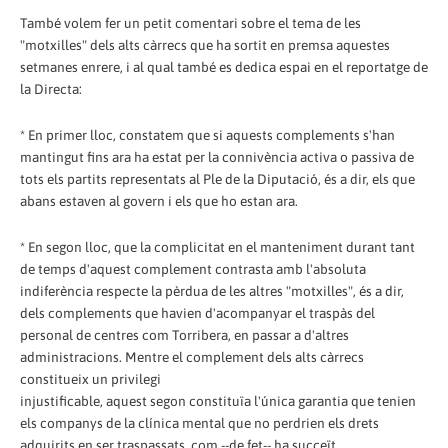
També volem fer un petit comentari sobre el tema de les
"motxilles" dels alts càrrecs que ha sortit en premsa aquestes
setmanes enrere, i al qual també es dedica espai en el reportatge de
la Directa:
* En primer lloc, constatem que si aquests complements s'han
mantingut fins ara ha estat per la connivència activa o passiva de
tots els partits representats al Ple de la Diputació, és a dir, els que
abans estaven al govern i els que ho estan ara.
* En segon lloc, que la complicitat en el manteniment durant tant
de temps d'aquest complement contrasta amb l'absoluta
indiferència respecte la pèrdua de les altres "motxilles", és a dir,
dels complements que havien d'acompanyar el traspàs del
personal de centres com Torribera, en passar a d'altres
administracions. Mentre el complement dels alts càrrecs
constitueix un privilegi
injustificable, aquest segon constituïa l'única garantia que tenien
els companys de la clínica mental que no perdrien els drets
adquirits en ser traspassats, com --de fet-- ha succeït