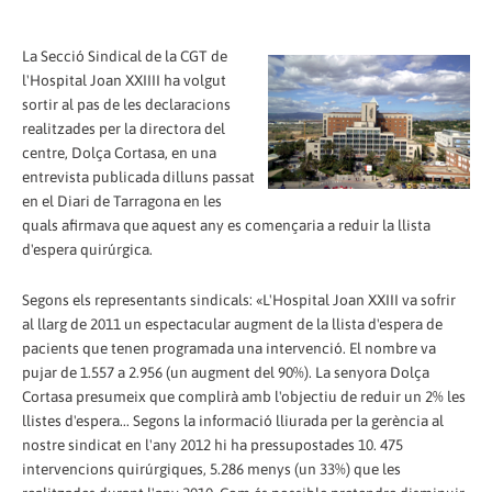
La Secció Sindical de la CGT de
l'Hospital Joan XXIIII ha volgut
sortir al pas de les declaracions
realitzades per la directora del
centre, Dolça Cortasa, en una
entrevista publicada dilluns passat
en el Diari de Tarragona en les
quals afirmava que aquest any es començaria a reduir la llista
d'espera quirúrgica.
Segons els representants sindicals: «L'Hospital Joan XXIII va sofrir
al llarg de 2011 un espectacular augment de la llista d'espera de
pacients que tenen programada una intervenció. El nombre va
pujar de 1.557 a 2.956 (un augment del 90%). La senyora Dolça
Cortasa presumeix que complirà amb l'objectiu de reduir un 2% les
llistes d'espera... Segons la informació lliurada per la gerència al
nostre sindicat en l'any 2012 hi ha pressupostades 10. 475
intervencions quirúrgiques, 5.286 menys (un 33%) que les