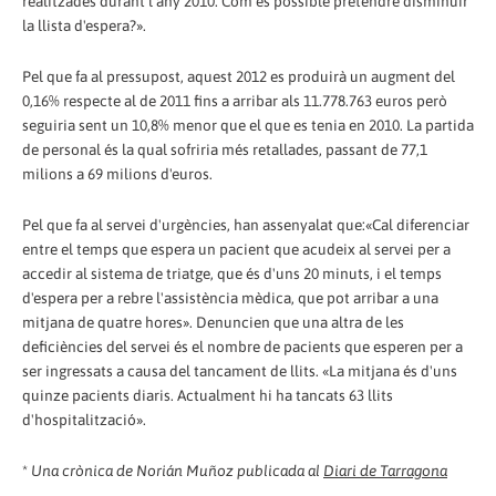
realitzades durant l'any 2010. Com és possible pretendre disminuir
la llista d'espera?».
Pel que fa al pressupost, aquest 2012 es produirà un augment del
0,16% respecte al de 2011 fins a arribar als 11.778.763 euros però
seguiria sent un 10,8% menor que el que es tenia en 2010. La partida
de personal és la qual sofriria més retallades, passant de 77,1
milions a 69 milions d'euros.
Pel que fa al servei d'urgències, han assenyalat que:«Cal diferenciar
entre el temps que espera un pacient que acudeix al servei per a
accedir al sistema de triatge, que és d'uns 20 minuts, i el temps
d'espera per a rebre l'assistència mèdica, que pot arribar a una
mitjana de quatre hores». Denuncien que una altra de les
deficiències del servei és el nombre de pacients que esperen per a
ser ingressats a causa del tancament de llits. «La mitjana és d'uns
quinze pacients diaris. Actualment hi ha tancats 63 llits
d'hospitalització».
*
Una crònica de Norián Muñoz publicada al
Diari de Tarragona