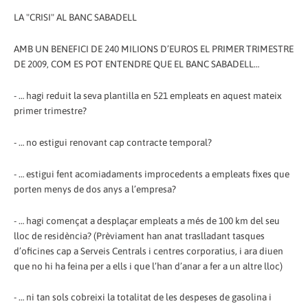
LA "CRISI" AL BANC SABADELL
AMB UN BENEFICI DE 240 MILIONS D’EUROS EL PRIMER TRIMESTRE
DE 2009, COM ES POT ENTENDRE QUE EL BANC SABADELL…
- … hagi reduit la seva plantilla en 521 empleats en aquest mateix
primer trimestre?
- … no estigui renovant cap contracte temporal?
- … estigui fent acomiadaments improcedents a empleats fixes que
porten menys de dos anys a l’empresa?
- … hagi començat a desplaçar empleats a més de 100 km del seu
lloc de residència? (Prèviament han anat traslladant tasques
d’oficines cap a Serveis Centrals i centres corporatius, i ara diuen
que no hi ha feina per a ells i que l’han d’anar a fer a un altre lloc)
- … ni tan sols cobreixi la totalitat de les despeses de gasolina i