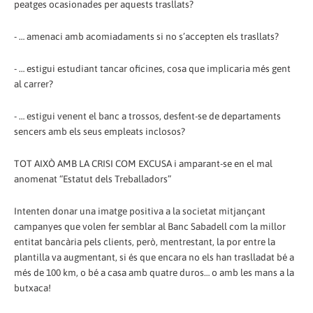
peatges ocasionades per aquests trasllats?
- … amenaci amb acomiadaments si no s’accepten els trasllats?
- … estigui estudiant tancar oficines, cosa que implicaria més gent
al carrer?
- … estigui venent el banc a trossos, desfent-se de departaments
sencers amb els seus empleats inclosos?
TOT AIXÒ AMB LA CRISI COM EXCUSA i amparant-se en el mal
anomenat “Estatut dels Treballadors”
Intenten donar una imatge positiva a la societat mitjançant
campanyes que volen fer semblar al Banc Sabadell com la millor
entitat bancària pels clients, però, mentrestant, la por entre la
plantilla va augmentant, si és que encara no els han traslladat bé a
més de 100 km, o bé a casa amb quatre duros… o amb les mans a la
butxaca!