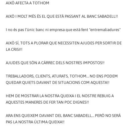
AIXÒ AFECTA A TOTHOM
AIXÒ I MOLT MÉS ÉS EL QUE ESTÀ PASSANT AL BANC SABADELL!!
I no és pas l’únic banc ni empresa que està fent "entremaliadures"
AIXÒ SÍ, TOTS A PLORAR QUE NECESSITEN AJUDES PER SORTIR DE
LA CRISI!!
AJUDES QUE SÓN A CÀRREC DELS NOSTRES IMPOSTOS!!
TREBALLADORS, CLIENTS, ATURATS, TOTHOM… NO ENS PODEM
QUEDAR QUIETS DAVANT DE SITUACIONS COM AQUESTA!!
HEM DE MOSTRAR LA NOSTRA QUEIXA I EL NOSTRE REBUIG A
AQUESTES MANERES DE FER TAN POC DIGNES!!
ARA ENS QUEIXEM DAVANT DEL BANC SABADELL… PERÒ NO SERÀ
PAS LA NOSTRA ÚLTIMA QUEIXA!!