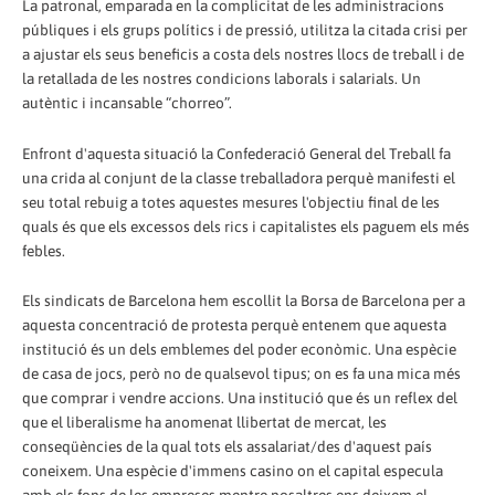
La patronal, emparada en la complicitat de les administracions
públiques i els grups polítics i de pressió, utilitza la citada crisi per
a ajustar els seus beneficis a costa dels nostres llocs de treball i de
la retallada de les nostres condicions laborals i salarials. Un
autèntic i incansable “chorreo”.
Enfront d'aquesta situació la Confederació General del Treball fa
una crida al conjunt de la classe treballadora perquè manifesti el
seu total rebuig a totes aquestes mesures l'objectiu final de les
quals és que els excessos dels rics i capitalistes els paguem els més
febles.
Els sindicats de Barcelona hem escollit la Borsa de Barcelona per a
aquesta concentració de protesta perquè entenem que aquesta
institució és un dels emblemes del poder econòmic. Una espècie
de casa de jocs, però no de qualsevol tipus; on es fa una mica més
que comprar i vendre accions. Una institució que és un reflex del
que el liberalisme ha anomenat llibertat de mercat, les
conseqüències de la qual tots els assalariat/des d'aquest país
coneixem. Una espècie d'immens casino on el capital especula