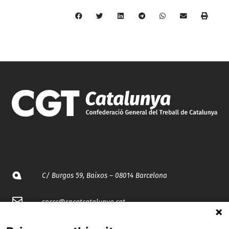
C/ Burgos 59, Baixos – 08014 Barcelona
spccc@
spcgtcatalunya.cat
935 120 481