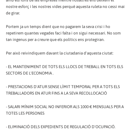
amb els fons de les empreses mentre nosaltres ens deixem el
nostre esforç i les nostres vides perquè aquesta ruleta no cessi mai
de girar.
Portem ja un temps dient que no pagarem la seva crisi i ho
repetirem quantes vegades faci falta i on sigui necessari. No som
tan ingenus per a creure que els polítics ens protegiran.
Per això reivindiquem davant la ciutadania d'aquesta ciutat:
- EL MANTENIMENT DE TOTS ELS LLOCS DE TREBALL EN TOTS ELS
SECTORS DE L'ECONOMIA .
- PRESTACIONS D'ATUR SENSE LÍMIT TEMPORAL PER A TOTS ELS
TREBALLADORS EN ATUR FINS A LA SEVA RECOL·LOCACIÓ
- SALARI MÍNIM SOCIAL NO INFERIOR ALS 1000 € MENSUALS PER A
TOTES LES PERSONES
- ELIMINACIÓ DELS EXPEDIENTS DE REGULACIÓ D'OCUPACIÓ.