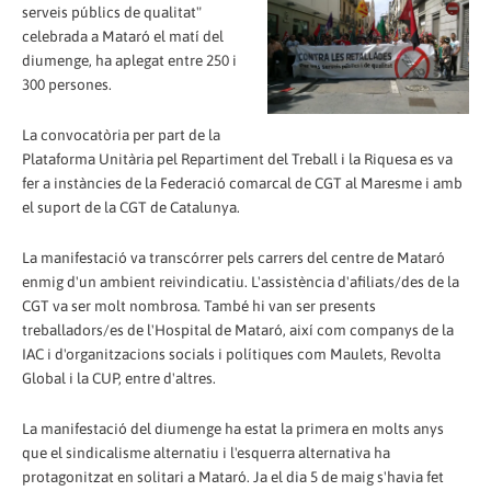
serveis públics de qualitat"
celebrada a Mataró el matí del
diumenge, ha aplegat entre 250 i
300 persones.
La convocatòria per part de la
Plataforma Unitària pel Repartiment del Treball i la Riquesa es va
fer a instàncies de la Federació comarcal de CGT al Maresme i amb
el suport de la CGT de Catalunya.
La manifestació va transcórrer pels carrers del centre de Mataró
enmig d'un ambient reivindicatiu. L'assistència d'afiliats/des de la
CGT va ser molt nombrosa. També hi van ser presents
treballadors/es de l'Hospital de Mataró, així com companys de la
IAC i d'organitzacions socials i polítiques com Maulets, Revolta
Global i la CUP, entre d'altres.
La manifestació del diumenge ha estat la primera en molts anys
que el sindicalisme alternatiu i l'esquerra alternativa ha
protagonitzat en solitari a Mataró. Ja el dia 5 de maig s'havia fet