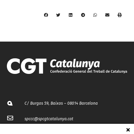
C/ Burgos 59, Baixos – 08014 Barcelona
spccc@
spcgtcatalunya.cat
935 120 481