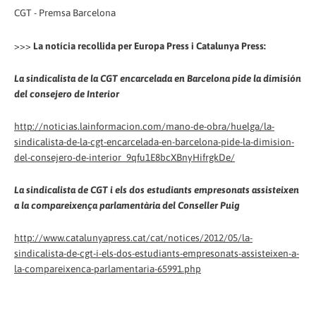
CGT - Premsa Barcelona
>>>
La notícia recollida per Europa Press i Catalunya Press:
La sindicalista de la CGT encarcelada en Barcelona pide la dimisión
del consejero de Interior
http://noticias.lainformacion.com/mano-de-obra/huelga/la-
sindicalista-de-la-cgt-encarcelada-en-barcelona-pide-la-dimision-
del-consejero-de-interior_9qfu1E8bcXBnyHifrgkDe/
La sindicalista de CGT i els dos estudiants empresonats assisteixen
a la compareixença parlamentària del Conseller Puig
http://www.catalunyapress.cat/cat/notices/2012/05/la-
sindicalista-de-cgt-i-els-dos-estudiants-empresonats-assisteixen-a-
la-compareixenca-parlamentaria-65991.php