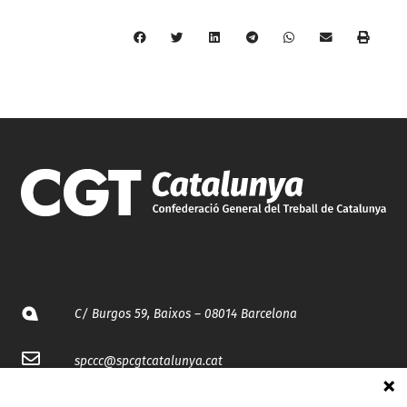
C/ Burgos 59, Baixos – 08014 Barcelona
spccc@
spcgtcatalunya.cat
935 120 481