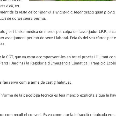
es d’ell, va
lament de la resta de companys, enviant-la a segar gespa quan plovia,
tuari de dones sense permís.
ogies i baixa mèdica de mesos per culpa de l’assetjador J.P.P., enc
er assetjament per raó de sexe i laboral. Feia ús del seu càrrec per e
nes.
a CGT, que va estar acompanyant-les en tot el procés i lluitant cont
arcs i Jardins i la Regidoria d'Emergència Climàtica i Transició Ecolò
s fan servir com a arma de càstig habitual.
informe de la psicòloga tècnica es feia menció explícita a que hi hav
sor, com recull el conveni. Es va conmutar la infracció rebaixada greu