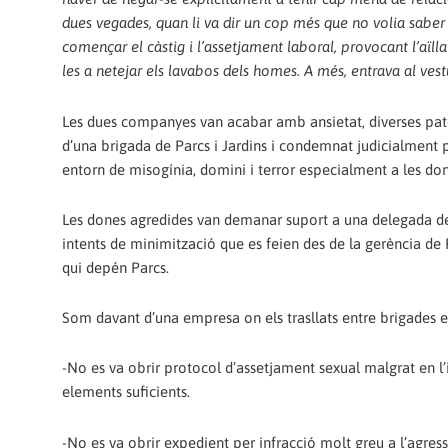
dues vegades, quan li va dir un cop més que no volia saber r
començar el càstig i l’assetjament laboral, provocant l’aïl
les a netejar els lavabos dels homes. A més, entrava al ves
Les dues companyes van acabar amb ansietat, diverses patol
d’una brigada de Parcs i Jardins i condemnat judicialment p
entorn de misogínia, domini i terror especialment a les do
Les dones agredides van demanar suport a una delegada de l
intents de minimització que es feien des de la gerència de P
qui depén Parcs.
Som davant d’una empresa on els trasllats entre brigades e
-No es va obrir protocol d’assetjament sexual malgrat en l’
elements suficients.
-No es va obrir expedient per infracció molt greu a l’agres