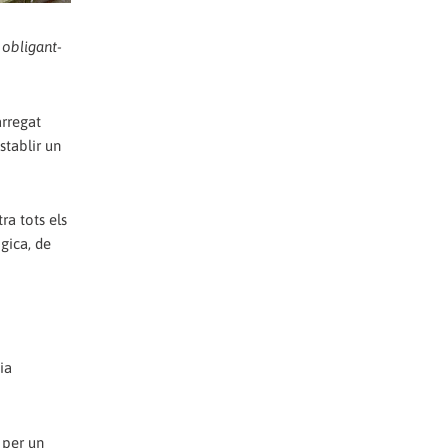
 obligant-
arregat
stablir un
ra tots els
gica, de
ia
 per un