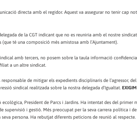
nicació directa amb el regidor. Aquest va assegurar no tenir cap notí
elegada de la CGT indicant que no es reuniria amb el nostre sindicat
ins (que té una composició més amistosa amb l’Ajuntament).
sindical amb tercers, no posem sobre la taula informació confidencia
liat a un altre sindicat.
 responsable de mitigar els expedients disciplinaris de l’agressor, del 
epressió sindical realitzada sobre la nostra delegada d’Igualtat.
EXIGIM 
ó ecològica, President de Parcs i Jardins. Ha intentat des del primer m
 supervisió i gestió. Més preocupat per la seva carrera política i de
a seva persona. Ha rebutjat diferents peticions de reunió al respecte.