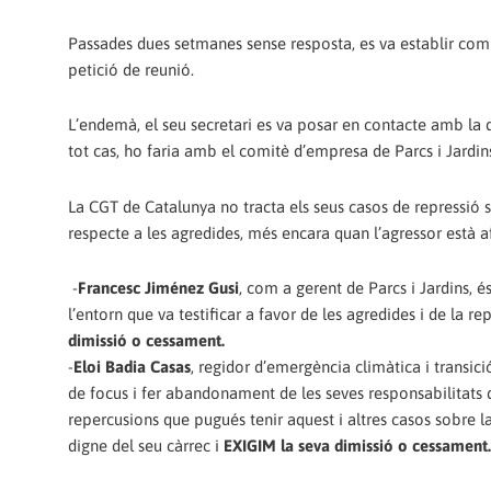
Passades dues setmanes sense resposta, es va establir comu
petició de reunió.
L’endemà, el seu secretari es va posar en contacte amb la d
tot cas, ho faria amb el comitè d’empresa de Parcs i Jard
La CGT de Catalunya no tracta els seus casos de repressió 
respecte a les agredides, més encara quan l’agressor està afi
-
Francesc Jiménez Gusi
, com a gerent de Parcs i Jardins, és
l’entorn que va testificar a favor de les agredides i de la r
dimissió o cessament.
-
Eloi Badia Casas
, regidor d’emergència climàtica i transici
de focus i fer abandonament de les seves responsabilitats de
repercusions que pugués tenir aquest i altres casos sobre l
digne del seu càrrec i
EXIGIM la seva dimissió o cessament.