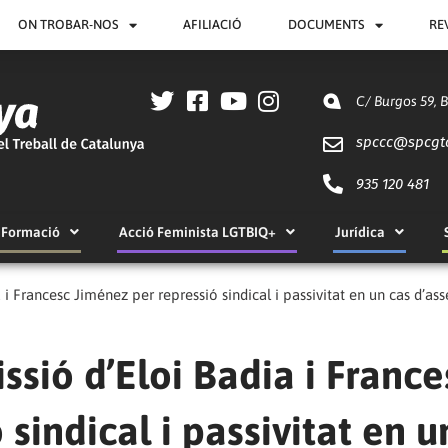
ON TROBAR-NOS
AFILIACIÓ
DOCUMENTS
RE
C/ Burgos 59, 
spccc@
spcgt
935 120 481
Formació
Acció Feminista LGTBIQ+
Jurídica
 i Francesc Jiménez per repressió sindical i passivitat en un cas d’as
ssió d’Eloi Badia i France
sindical i passivitat en u