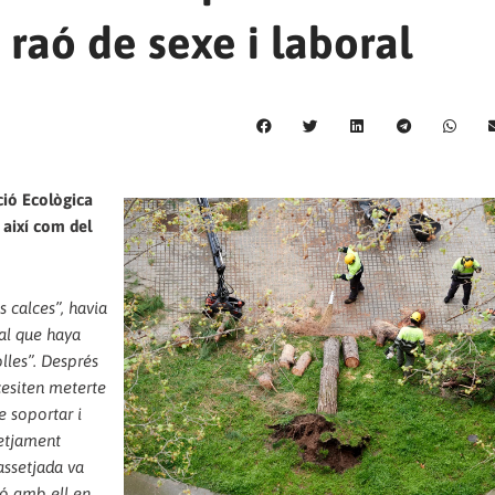
 raó de sexe i laboral
ició Ecològica
 així com del
s calces”, havia
al que haya
lles”. Després
cesiten meterte
e soportar i
setjament
 assetjada va
ió amb ell en