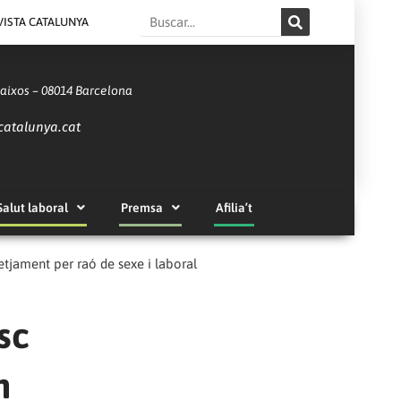
Search
VISTA CATALUNYA
Baixos – 08014 Barcelona
catalunya.cat
Salut laboral
Premsa
Afilia’t
setjament per raó de sexe i laboral
sc
n