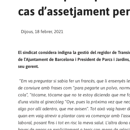
cas d’assetjament per
Dijous, 18 febrer, 2021
El sindicat considera indigna la gestió del regidor de Trans
de l’Ajuntament de Barcelona i President de Parcs i Jardins,
seu gerent.
“Em va preguntar si sabia fer un francès, que li ensenyés le
de conviure amb frases com “para pegarte un polvo, norm
cola”, “tócame, tócame que no te estoy diciendo que me fo
d’una visita al ginecòleg “Oye, pues la próxima vez que ne
algo por allí adentro, que me avisen”. Tot això vaig haver d
quan em vaig atrevir a plantar cara va començar amb l’as
laboral, posant fins i tot en risc la meva salut. L’altra dona
haver de negar-se explícitament a tenir cap mena de relac