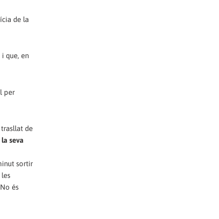
cia de la
 i que, en
l per
trasllat de
la seva
inut sortir
 les
 No és