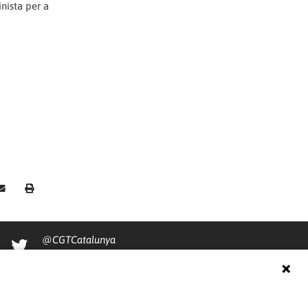
nista per a
@CGTCatalunya
cgtcatalunya
CGTCatalunya