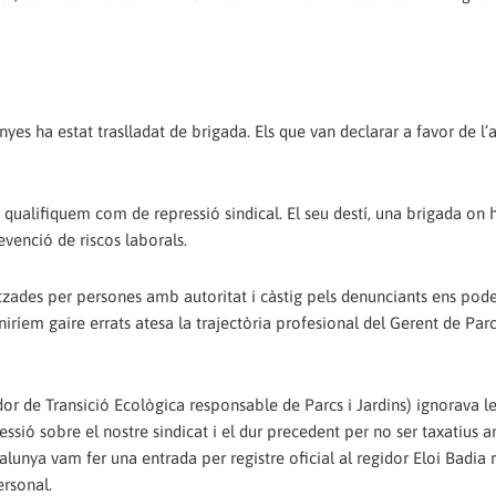
yes ha estat traslladat de brigada. Els que van declarar a favor de l’
 qualifiquem com de repressió sindical. El seu destí, una brigada on 
evenció de riscos laborals.
ades per persones amb autoritat i càstig pels denunciants ens pod
iríem gaire errats atesa la trajectòria profesional del Gerent de Parc
idor de Transició Ecològica responsable de Parcs i Jardins) ignorava l
ressió sobre el nostre sindicat i el dur precedent per no ser taxatius 
lunya vam fer una entrada per registre oficial al regidor Eloi Badia 
rsonal.