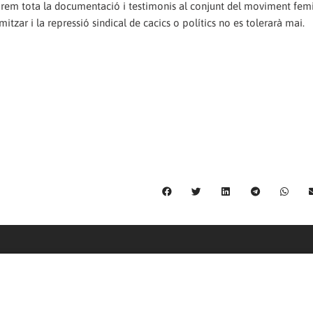
m tota la documentació i testimonis al conjunt del moviment femi
tzar i la repressió sindical de cacics o polítics no es tolerarà mai.
C/ Burgos 59, Baixos – 08014 Barcelona
spccc@
spcgtcatalunya.cat