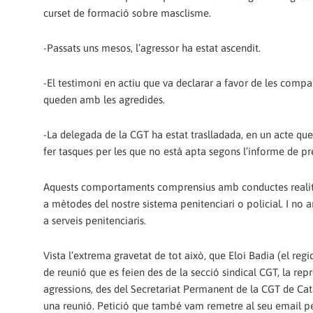
curset de formació sobre masclisme.
-Passats uns mesos, l’agressor ha estat ascendit.
-El testimoni en actiu que va declarar a favor de les compan
queden amb les agredides.
-La delegada de la CGT ha estat traslladada, en un acte que
fer tasques per les que no està apta segons l’informe de pr
Aquests comportaments comprensius amb conductes realitz
a mètodes del nostre sistema penitenciari o policial. I no an
a serveis penitenciaris.
Vista l’extrema gravetat de tot això, que Eloi Badia (el reg
de reunió que es feien des de la secció sindical CGT, la rep
agressions, des del Secretariat Permanent de la CGT de Cata
una reunió. Petició que també vam remetre al seu email pe