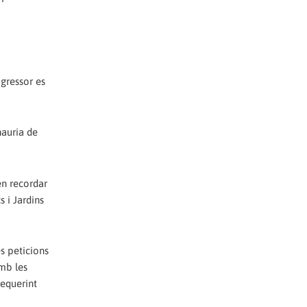
agressor es
hauria de
en recordar
s i Jardins
es peticions
amb les
requerint