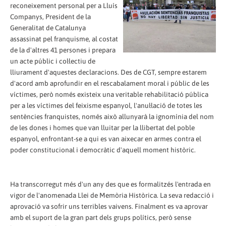
reconeixement personal per a Lluís
Companys, President de la
Generalitat de Catalunya
assassinat pel franquisme, al costat
de la d'altres 41 persones i prepara
un acte públic i col·lectiu de
lliurament d'aquestes declaracions. Des de CGT, sempre estarem
d'acord amb aprofundir en el rescabalament moral i públic de les
víctimes, però només existeix una veritable rehabilitació pública
per a les víctimes del feixisme espanyol, l'anul·lació de totes les
sentències franquistes, només això allunyarà la ignomínia del nom
de les dones i homes que van lluitar per la llibertat del poble
espanyol, enfrontant-se a qui es van aixecar en armes contra el
poder constitucional i democràtic d'aquell moment històric.
Ha transcorregut més d'un any des que es formalitzés l'entrada en
vigor de l'anomenada Llei de Memòria Històrica. La seva redacció i
aprovació va sofrir uns terribles vaivens. Finalment es va aprovar
amb el suport de la gran part dels grups polítics, però sense