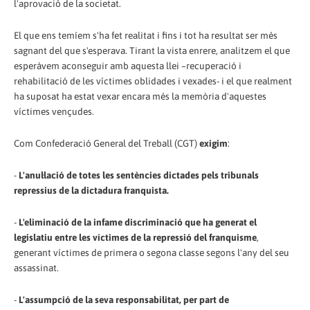
l'aprovació de la societat.
El que ens temíem s'ha fet realitat i fins i tot ha resultat ser més
sagnant del que s'esperava. Tirant la vista enrere, analitzem el que
esperàvem aconseguir amb aquesta llei –recuperació i
rehabilitació de les víctimes oblidades i vexades- i el que realment
ha suposat ha estat vexar encara més la memòria d'aquestes
víctimes vençudes.
Com Confederació General del Treball (CGT)
exigim
:
-
L'anul·lació de totes les sentències dictades pels tribunals
repressius de la dictadura franquista.
-
L'eliminació de la infame discriminació que ha generat el
legislatiu entre les víctimes de la repressió del franquisme
,
generant víctimes de primera o segona classe segons l'any del seu
assassinat.
-
L'assumpció de la seva responsabilitat, per part de