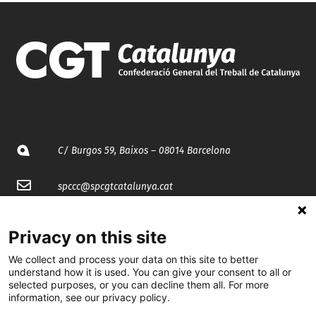
C/ Burgos 59, Baixos – 08014 Barcelona
spccc@
spcgtcatalunya.cat
935 120 481
Privacy on this site
We collect and process your data on this site to better
@CGTCatalunya
understand how it is used. You can give your consent to all or
selected purposes, or you can decline them all. For more
cgtcatalunya
information, see our privacy policy.