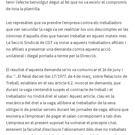
tenir l'efecte benvolgut degut al fet que no va existir el compromís
de tota la plantilla.
Les represàlies que va prendre l'empresa contra els treballadors
que van secundar la vaga va ser realitzar-los uns descomptes en les
nòmines d'aquells dies que havien treballat en aquest mateix mes.
La Secció Sindical de CGT va instar a aquests treballadors afiliats i
no afiliats a presentar una demanda contra aquesta acció
unilateral i il·legal portada a terme per la Direcció.
El resultat d'aquesta demanda se'ns va comunicar el 16 de juny i
diu: “…El Reial decret-llei 17/1977, de 4 de març, sobre Relacions de
Treball, estableix en el seu article 6.2, invocat en demanda, que
durant la vaga s'entendrà suspès el contracte de treball i el
treballador no tindrà dret al salari. Aquest article, clau en la
mecànica del dret a la vaga, allibera al treballador de la seva
obligació de prestar serveis durant les jornades de vaga, alhora que
exonera a l'empresari de pagar el salari corresponent a tals dies.
L'empresa en el present suposat ha vulnerat el precepte citat,
estenent la facultat d'excloure l'abonament dels dies no treballats