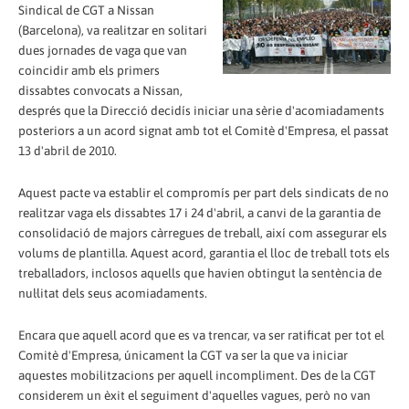
Sindical de CGT a Nissan
(Barcelona), va realitzar en solitari
dues jornades de vaga que van
coincidir amb els primers
dissabtes convocats a Nissan,
després que la Direcció decidís iniciar una sèrie d'acomiadaments
posteriors a un acord signat amb tot el Comitè d'Empresa, el passat
13 d'abril de 2010.
Aquest pacte va establir el compromís per part dels sindicats de no
realitzar vaga els dissabtes 17 i 24 d'abril, a canvi de la garantia de
consolidació de majors càrregues de treball, així com assegurar els
volums de plantilla. Aquest acord, garantia el lloc de treball tots els
treballadors, inclosos aquells que havien obtingut la sentència de
nul·litat dels seus acomiadaments.
Encara que aquell acord que es va trencar, va ser ratificat per tot el
Comitè d'Empresa, únicament la CGT va ser la que va iniciar
aquestes mobilitzacions per aquell incompliment. Des de la CGT
considerem un èxit el seguiment d'aquelles vagues, però no van