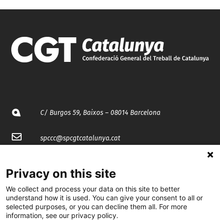
C/ Burgos 59, Baixos – 08014 Barcelona
spccc@
spcgtcatalunya.cat
935 120 481
Privacy on this site
We collect and process your data on this site to better
@CGTCatalunya
understand how it is used. You can give your consent to all or
selected purposes, or you can decline them all. For more
cgtcatalunya
information, see our privacy policy.