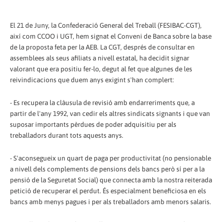
El 21 de Juny, la Confederació General del Treball (FESIBAC-CGT),
així com CCOO i UGT, hem signat el Conveni de Banca sobre la base
de la proposta feta per la AEB. La CGT, després de consultar en
assemblees als seus afiliats a nivell estatal, ha decidit signar
valorant que era positiu fer-lo, degut al fet que algunes de les
reivindicacions que duem anys exigint s'han complert:
- Es recupera la clàusula de revisió amb endarreriments que, a
partir de l'any 1992, van cedir els altres sindicats signants i que van
suposar importants pèrdues de poder adquisitiu per als
treballadors durant tots aquests anys.
- S'aconsegueix un quart de paga per productivitat (no pensionable
a nivell dels complements de pensions dels bancs però sí per a la
pensió de la Seguretat Social) que connecta amb la nostra reiterada
petició de recuperar el perdut. És especialment beneficiosa en els
bancs amb menys pagues i per als treballadors amb menors salaris.