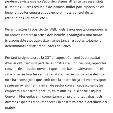
perdem de vista que no s'aborden alguns altres temes essencials
(Dissabtes lliures i reducció de jornada, millor participació en els
beneficis de les empreses que generem tots, control de les
retribucions variables, etc.).
Per a nosaltres la posició de l'AEB, i dels Bancs que la componen, és
no només cicatera (a causa dels beneficis obtinguts) sinó també
irresponsable atès que deixen sense tancar aspectes totalment
determinants per als treballadors de Banca.
Per tant la signatura de la CGT en aquest Conveni és el resultat
d'haver obtingut una part de les nostres reivindicacions, repetides
conveni després de conveni, i que incideixen positivament en els
salaris; sense tirar les campanes al vol i sense oblidar-nos del que
no s'ha aconseguit i que, amb tota la nostra força i el vostre suport,
seguirem exigint tant a nivell de sector com en cadascuna de les
empreses. La nostra signatura, en resum, és un sí crític a aquest
Conveni. Més endavant, comentarem en profunditat l'abast dels
diversos aspectes d'aquest acord i la nostra valoració detallada del
mateix.