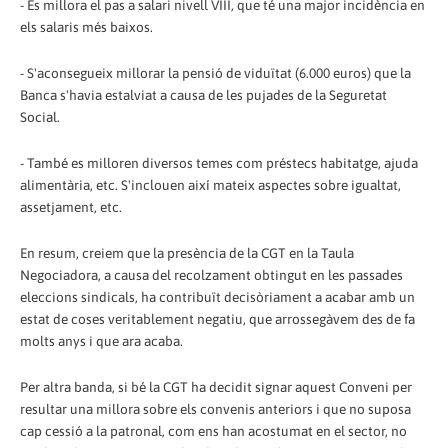
- Es millora el pas a salari nivell VIII, que té una major incidència en
els salaris més baixos.
- S'aconsegueix millorar la pensió de viduïtat (6.000 euros) que la
Banca s'havia estalviat a causa de les pujades de la Seguretat
Social.
- També es milloren diversos temes com préstecs habitatge, ajuda
alimentària, etc. S'inclouen així mateix aspectes sobre igualtat,
assetjament, etc.
En resum, creiem que la presència de la CGT en la Taula
Negociadora, a causa del recolzament obtingut en les passades
eleccions sindicals, ha contribuït decisòriament a acabar amb un
estat de coses veritablement negatiu, que arrossegàvem des de fa
molts anys i que ara acaba.
Per altra banda, si bé la CGT ha decidit signar aquest Conveni per
resultar una millora sobre els convenis anteriors i que no suposa
cap cessió a la patronal, com ens han acostumat en el sector, no