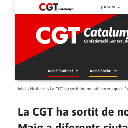
QUI SOM
Acció Sindical
Acció Social
Inici
>
Notícies
>
La CGT ha sortit de nou al carrer aquest 1
La CGT ha sortit de no
Maig a diferents ciut