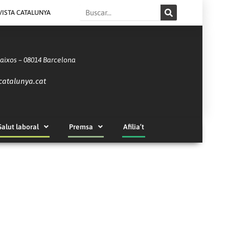
Search
VISTA CATALUNYA
Baixos – 08014 Barcelona
catalunya.cat
Salut laboral
Premsa
Afilia’t