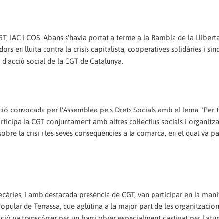
, IAC i COS. Abans s'havia portat a terme a la Rambla de la Llibert
ors en lluita contra la crisis capitalista, cooperatives solidàries i sin
ari d'acció social de la CGT de Catalunya.
ció convocada per l'Assemblea pels Drets Socials amb el lema "Per tr
 participa la CGT conjuntament amb altres col·lectius socials i organitz
 sobre la crisi i les seves conseqüències a la comarca, en el qual va pa
càries, i amb destacada presència de CGT, van participar en la mani
opular de Terrassa, que aglutina a la major part de les organitzacion
ació va transcórrer per un barri obrer especialment castigat per l'atur 