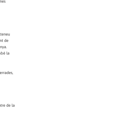
ones
Ateneu
ent de
unya.
mbé la
errades,
tre de la