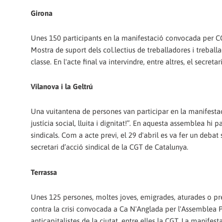
Girona
Unes 150 participants en la manifestació convocada per CGT
Mostra de suport dels col.lectius de treballadores i treballad
classe. En l'acte final va intervindre, entre altres, el secret
Vilanova i la Geltrú
Una vuitantena de persones van participar en la manifesta
justícia social, lluita i dignitat!”. En aquesta assemblea hi
sindicals. Com a acte previ, el 29 d'abril es va fer un debat
secretari d’acció sindical de la CGT de Catalunya.
Terrassa
Unes 125 persones, moltes joves, emigrades, aturades o pre
contra la crisi convocada a Ca N'Anglada per l'Assemblea P
anticapitalistes de la ciutat, entre elles la CGT. La manifest