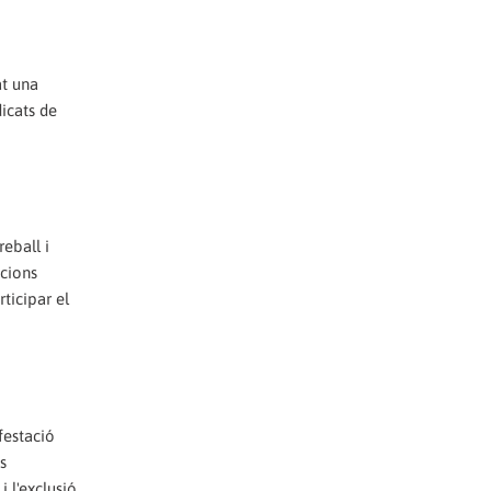
at una
dicats de
eball i
acions
rticipar el
festació
s
i l'exclusió