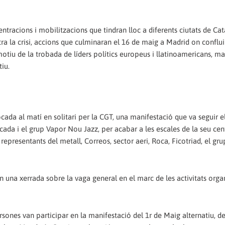
ntracions i mobilitzacions que tindran lloc a diferents ciutats de Cat
tra la crisi, accions que culminaran el 16 de maig a Madrid on conflu
tiu de la trobada de líders polítics europeus i llatinoamericans, ma
iu.
ada al matí en solitari per la CGT, una manifestació que va seguir e
ada i el grup Vapor Nou Jazz, per acabar a les escales de la seu cen
epresentants del metall, Correos, sector aeri, Roca, Ficotriad, el gr
n una xerrada sobre la vaga general en el marc de les activitats orga
rsones van participar en la manifestació del 1r de Maig alternatiu, de