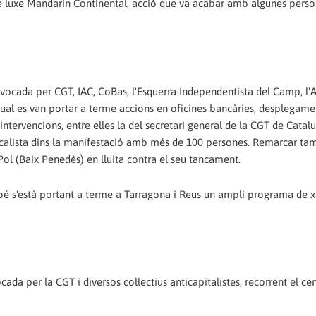
 de luxe Mandarín Continental, acció que va acabar amb algunes pers
vocada per CGT, IAC, CoBas, l'Esquerra Independentista del Camp, l'
la qual es van portar a terme accions en oficines bancàries, desplegam
ntervencions, entre elles la del secretari general de la CGT de Catal
dicalista dins la manifestació amb més de 100 persones. Remarcar ta
Pol (Baix Penedès) en lluita contra el seu tancament.
 s'està portant a terme a Tarragona i Reus un ampli programa de x
a per la CGT i diversos col·lectius anticapitalistes, recorrent el cen