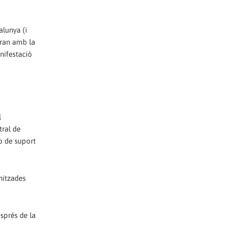
alunya (i
iran amb la
nifestació
l
tral de
up de suport
nitzades
sprés de la