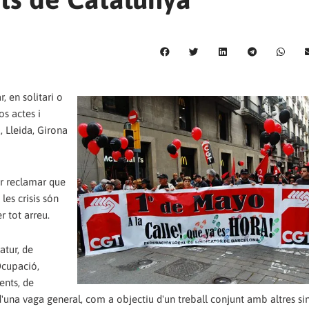
 en solitari o
os actes i
, Lleida, Girona
er reclamar que
les crisis són
r tot arreu.
atur, de
Ocupació,
nts, de
'una vaga general, com a objectiu d'un treball conjunt amb altres si