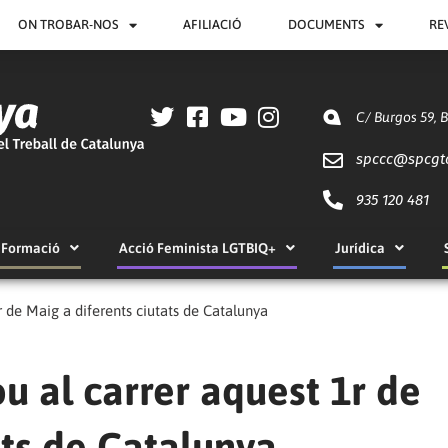
ON TROBAR-NOS
AFILIACIÓ
DOCUMENTS
RE
C/ Burgos 59, 
spccc@
spcgt
935 120 481
Formació
Acció Feminista LGTBIQ+
Jurídica
r de Maig a diferents ciutats de Catalunya
u al carrer aquest 1r de
ats de Catalunya