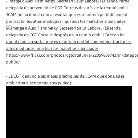
- Imatge d´Àlex Tisminetzy, Secretari Salut Laboral i Elisenda Pardo,
delegada de prevenció de CGT Correus després de la reunió amb l
´ICAM on ha donat com a resultat que es reunirem periòdicament
per tractar les altes mèdiques injustes i les malalties silenciades:
https://www.flickr.com/photos/cgtcatalunya/22959606743/in/datepos
public/
- La CGT denuncia les males pràctiques de l'CAM que dóna altes
amb criteris economicistes.(vídeo):