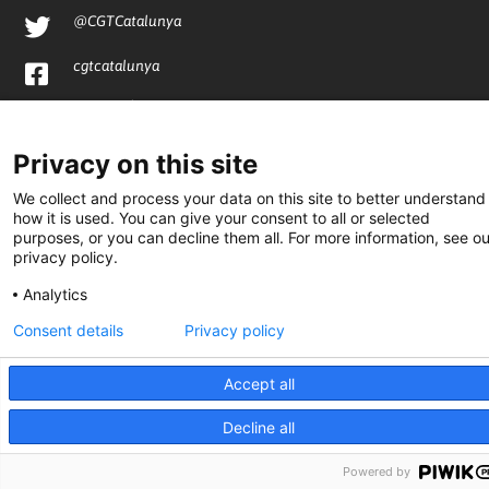
@CGTCatalunya
cgtcatalunya
CGTCatalunya
cgtcatalunya
Privacy on this site
We collect and process your data on this site to better understand
how it is used. You can give your consent to all or selected
purposes, or you can decline them all. For more information, see ou
Desenvolupat per
privacy policy.
Analytics
Consent details
Privacy policy
Accept all
Decline all
Powered by