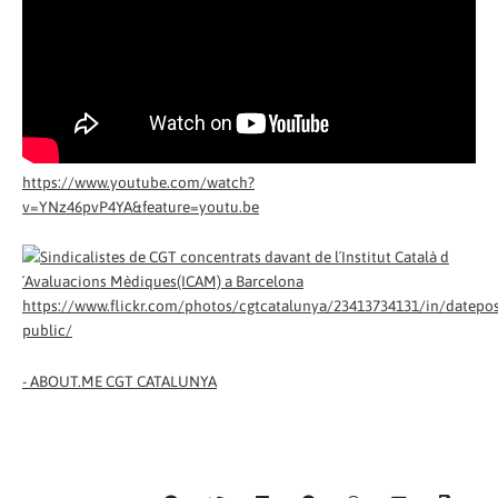
https://www.youtube.com/watch?
v=YNz46pvP4YA&feature=youtu.be
https://www.flickr.com/photos/cgtcatalunya/23413734131/in/datepos
public/
-
ABOUT.ME CGT CATALUNYA