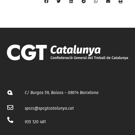
C/ Burgos 59, Baixos – 08014 Barcelona
spccc@
spcgtcatalunya.cat
935 120 481