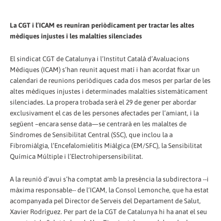
La CGT i l’ICAM es reuniran periòdicament per tractar les altes
mèdiques injustes i les malalties silenciades
El sindicat CGT de Catalunya i l’Institut Català d’Avaluacions
Mèdiques (ICAM) s’han reunit aquest matí i han acordat fixar un
calendari de reunions periòdiques cada dos mesos per parlar de les
altes mèdiques injustes i determinades malalties sistemàticament
silenciades. La propera trobada serà el 29 de gener per abordar
exclusivament el cas de les persones afectades per l’amiant, i la
següent –encara sense data—se centrarà en les malaltes de
Síndromes de Sensibilitat Central (SSC), que inclou la a
Fibromiàlgia, l’Encefalomielitis Miàlgica (EM/SFC), la Sensibilitat
Química Múltiple i l’Electrohipersensibilitat.
A la reunió d’avui s’ha comptat amb la presència la subdirectora --i
màxima responsable-- de l’ICAM, la Consol Lemonche, que ha estat
acompanyada pel Director de Serveis del Departament de Salut,
Xavier Rodríguez. Per part de la CGT de Catalunya hi ha anat el seu