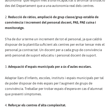
autonomia” que respon més a una incapacitat d'afrontar la situació
des del Departament que a una autonomia real dels centres.
2.
Reducció de ràtios, ampliació de grup classe/grup estable de
convivència i increment del personal docent, PAS, PAE cuina i
monitoratge.
S’ha de dur a terme un increment de tot el personal, ja que caldrà
disposar de la plantilla suficient als centres per evitar tensar més el
personal ja contractat. Un docent per a cada grup de convivència
amb personal de suport educatiu i personal docent de suport.
3.
Adequació d’espais municipals per a ús d’aules escolars.
Adaptar llars d'infants, escoles, instituts i espais municipals per tal
de poder disposar de més espais per l'augment de grups de
convivència. Treballar per trobar espais d'espera en cas d'alumnat
que presenti símptomes.
4.
Reforçar els centres d'alta complexitat.