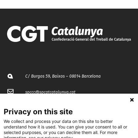
C/ Burgos 59, Baixos – 08014 Barcelona
spccc@
spcgtcatalunya.cat
935 120 481
Privacy on this site
We collect and process your data on this site to better
@CGTCatalunya
understand how it is used. You can give your consent to all or
selected purposes, or you can decline them all. For more
information, see our privacy policy.
cgtcatalunya