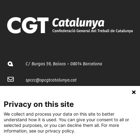
C/ Burgos 59, Baixos – 08014 Barcelona
spccc@
spcgtcatalunya.cat
935 120 481
Privacy on this site
We collect and process your data on this site to better
@CGTCatalunya
understand how it is used. You can give your consent to all or
selected purposes, or you can decline them all. For more
cgtcatalunya
information, see our privacy policy.
CGTCatalunya