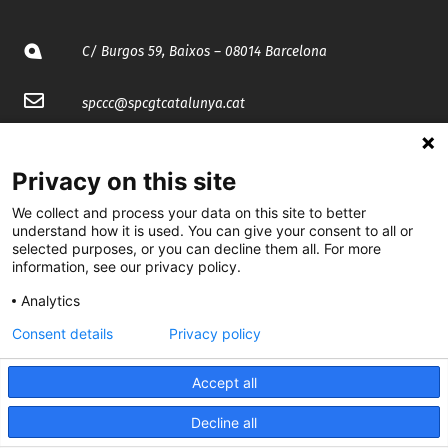
C/ Burgos 59, Baixos – 08014 Barcelona
spccc@
spcgtcatalunya.cat
935 120 481
Privacy on this site
@CGTCatalunya
We collect and process your data on this site to better
understand how it is used. You can give your consent to all or
selected purposes, or you can decline them all. For more
cgtcatalunya
information, see our privacy policy.
CGTCatalunya
Analytics
cgtcatalunya
Consent details
Privacy policy
Accept all
Desenvolupat per
Decline all