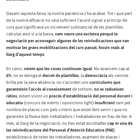
Davant aquesta farsa, la nostra paciència s’ha acabat. Tot i que part
de la nostra afiliació no veia suficient l’acord signat a principi de
curs que significava un increment substancial de les plantilles,
calculat això sí a la baixa,
vam veure una escletxa perquè la
negociació per aconseguir algunes de les reivindicacions que van
motivar les grans mobilitzacions del curs passat, fossin reals al
llarg d’aquest temps
.
En canvi,
veiem que les coses continuen igual
. No avancem cap al
6%
, no es deroga el
decret de plantilles
, la
democràcia
als centres
brilla per la seva absència, no s’acorden uns
currículums que
garanteixin l’accés al coneixement
de tothom,
no es redueixen
ràtios
, estem vivint un
procés d’estabilització del personal docent i
educatiu
(concurs de mèrits i oposicions light)
insuficient
tant pel
nombre de places com pels criteris que estan fent servir i que no
garanteix la fixesa dels treballadors i treballadores en frau de llei. A
més, al llarg de la negociació, no han estat escoltades
cap ni una de
les reivindicacions del Personal d’Atenció Educativa (PAE)
:
estabilització de totes les treballadores, augment de places i