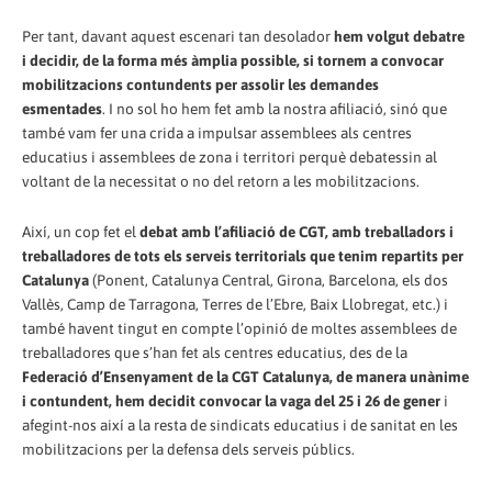
Per tant, davant aquest escenari tan desolador
hem volgut debatre
i decidir, de la forma més àmplia possible, si tornem a convocar
mobilitzacions contundents per assolir les demandes
esmentades
. I no sol ho hem fet amb la nostra afiliació, sinó que
també vam fer una crida a impulsar assemblees als centres
educatius i assemblees de zona i territori perquè debatessin al
voltant de la necessitat o no del retorn a les mobilitzacions.
Així, un cop fet el
debat amb l’afiliació de CGT, amb treballadors i
treballadores de tots els serveis territorials que tenim repartits per
Catalunya
(Ponent, Catalunya Central, Girona, Barcelona, els dos
Vallès, Camp de Tarragona, Terres de l’Ebre, Baix Llobregat, etc.) i
també havent tingut en compte l’opinió de moltes assemblees de
treballadores que s’han fet als centres educatius, des de la
Federació d’Ensenyament de la CGT Catalunya,
de manera unànime
i contundent, hem decidit convocar la vaga del 25 i 26 de gener
i
afegint-nos així a la resta de sindicats educatius i de sanitat en les
mobilitzacions per la defensa dels serveis públics.