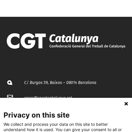
C/ Burgos 59, Baixos – 08014 Barcelona
spccc@
spcgtcatalunya.cat
935 120 481
Privacy on this site
We collect and process your data on this site to better
understand how it is used. You can give your consent to all or
@CGTCatalunya