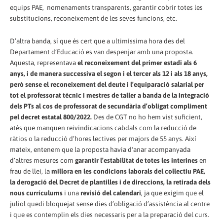
equips PAE, nomenaments transparents, garantir cobrir totes les
substitucions, reconeixement de les seves funcions, etc.
D’altra banda, sí que és cert que a ultimíssima hora des del
Departament d’Educació es van despenjar amb una proposta.
Aquesta, representava
el reconeixement del primer estadi als 6
anys, i de manera successiva el segon i el tercer als 12 i als 18 anys,
però sense el reconeixement del deute i l’equiparació salarial per
tot el professorat tècnic i mestres de taller a banda de la integració
dels PTs al cos de professorat de secundària d’obligat compliment
pel decret estatal 800/2022.
Des de CGT no ho hem vist suficient,
atès que manquen reivindicacions cabdals com la reducció de
ràtios o la reducció d’hores lectives per majors de 55 anys. Així
mateix, entenem que la proposta havia d'anar acompanyada
d’altres mesures com
garantir l’estabilitat de totes les interines
en
frau de llei, la
millora en les condicions laborals del col·lectiu PAE,
la derogació del Decret de plantilles i de direccions, la retirada dels
nous currículums
i una
revisió del calendari
, ja que exigim que el
juliol quedi bloquejat sense dies d’obligació d’assistència al centre
i que es contemplin els dies necessaris per a la preparació del curs.