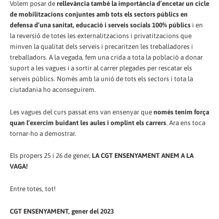
Volem posar de
rellevància també la importància d’encetar un cicle
de mobilitzacions conjuntes amb tots els sectors públics en
defensa d’una sanitat, educació i serveis socials 100% públics
i en
la reversió de totes les externalitzacions i privatitzacions que
minven la qualitat dels serveis i precaritzen les treballadores i
treballadors. A la vegada, fem una crida a tota la població a donar
suport a les vagues i a sortir al carrer plegades per rescatar els
serveis públics. Només amb la unió de tots els sectors i tota la
ciutadania ho aconseguirem.
Les vagues del curs passat ens van ensenyar que
només tenim força
quan l’exercim buidant les aules i omplint els carrers
. Ara ens toca
tornar-ho a demostrar.
Els propers 25 i 26 de gener,
LA CGT ENSENYAMENT ANEM A LA
VAGA!
Entre totes, tot!
CGT
ENSENYAMENT, gener del 2023