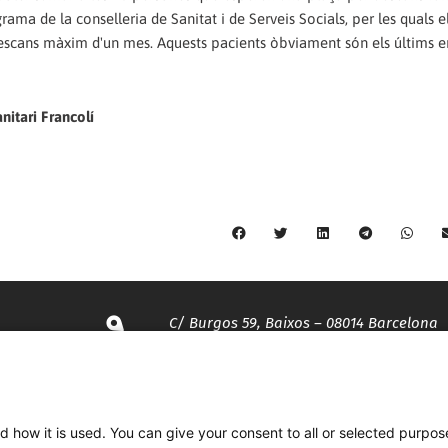
rama de la conselleria de Sanitat i de Serveis Socials, per les quals e
scans màxim d'un mes. Aquests pacients òbviament són els últims e
anitari Francolí
C/ Burgos 59, Baixos – 08014 Barcelona
spccc@
spcgtcatalunya.cat
d how it is used. You can give your consent to all or selected purpos
935 120 481