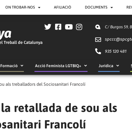
ON TROBAR-NOS
AFILIACIÓ
DOCUMENTS
RE
C/ Burgos 59, 
spccc@
spcgt
935 120 481
Formació
Acció Feminista LGTBIQ+
Jurídica
sou als treballadors del Sociosanitari Francolí
 la retallada de sou als
sanitari Francolí