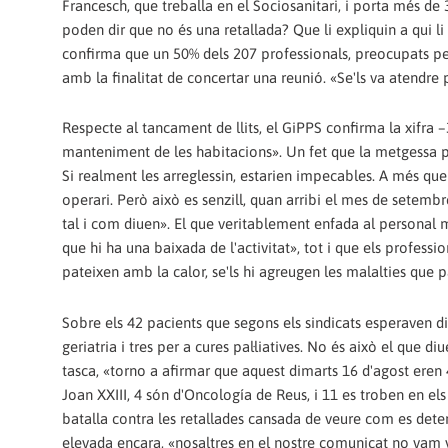
Francesch, que treballa en el Sociosanitari, i porta més de
poden dir que no és una retallada? Que li expliquin a qui l
confirma que un 50% dels 207 professionals, preocupats per
amb la finalitat de concertar una reunió. «Se'ls va atendr
Respecte al tancament de llits, el GiPPS confirma la xifra –
manteniment de les habitacions». Un fet que la metgessa p
Si realment les arreglessin, estarien impecables. A més q
operari. Però això es senzill, quan arribi el mes de setembre
tal i com diuen». El que veritablement enfada al personal 
que hi ha una baixada de l'activitat», tot i que els professio
pateixen amb la calor, se'ls hi agreugen les malalties que 
Sobre els 42 pacients que segons els sindicats esperaven di
geriatria i tres per a cures pal·liatives. No és això el que 
tasca, «torno a afirmar que aquest dimarts 16 d'agost eren 4
Joan XXIII, 4 són d'Oncología de Reus, i 11 es troben en el
batalla contra les retallades cansada de veure com es deter
elevada encara, «nosaltres en el nostre comunicat no vam 