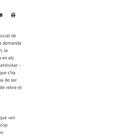
Social de
 La demanda
, la
 en els
titivitat –
que s'ha
ha de ser
 de rebre el
 que «en
 cop
ni