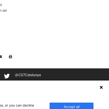
ls
n ser
@CGTCatalunya
cgtcatalunya
CGTCatalunya
cgtcatalunya
es, or you can decline
Accept all