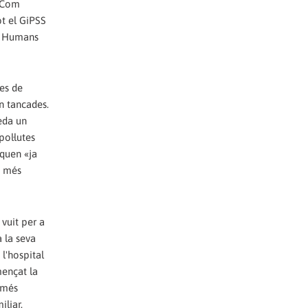
. Com
ot el GiPSS
os Humans
ues de
n tancades.
eda un
pol·lutes
nquen «ja
e més
vuit per a
a la seva
l'hospital
mençat la
t més
liar.