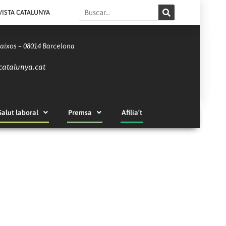
Search
VISTA CATALUNYA
Baixos – 08014 Barcelona
catalunya.cat
Salut laboral
Premsa
Afilia’t