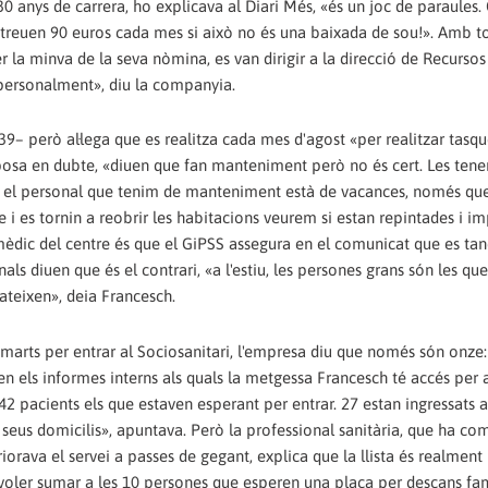
 30 anys de carrera, ho explicava al Diari Més, «és un joc de paraules
i treuen 90 euros cada mes si això no és una baixada de sou!». Amb t
 la minva de la seva nòmina, es van dirigir a la direcció de Recurs
e personalment», diu la companyia.
39– però al·lega que es realitza cada mes d'agost «per realitzar tasq
osa en dubte, «diuen que fan manteniment però no és cert. Les tene
ue el personal que tenim de manteniment està de vacances, només qu
 i es tornin a reobrir les habitacions veurem si estan repintades i im
mèdic del centre és que el GiPSS assegura en el comunicat que es ta
nals diuen que és el contrari, «a l'estiu, les persones grans són les qu
pateixen», deia Francesch.
marts per entrar al Sociosanitari, l'empresa diu que només són onze: 
diuen els informes interns als quals la metgessa Francesch té accés per 
2 pacients els que estaven esperant per entrar. 27 estan ingressats a 
s seus domicilis», apuntava. Però la professional sanitària, que ha co
iorava el servei a passes de gegant, explica que la llista és realmen
voler sumar a les 10 persones que esperen una plaça per descans fami