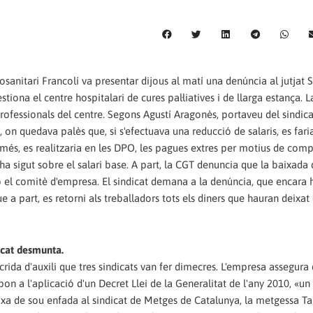
iosanitari Francolí va presentar dijous al matí una denúncia al jutjat 
tiona el centre hospitalari de cures pal·liatives i de llarga estança.
professionals del centre. Segons Agustí Aragonès, portaveu del sindicat
on quedava palès que, si s'efectuava una reducció de salaris, es faria
 més, es realitzaria en les DPO, les pagues extres per motius de compe
a sigut sobre el salari base. A part, la CGT denuncia que la baixada 
 el comitè d'empresa. El sindicat demana a la denúncia, que encara 
ue a part, es retorni als treballadors tots els diners que hauran deixat
icat desmunta.
crida d'auxili que tres sindicats van fer dimecres. L'empresa assegura
pon a l'aplicació d'un Decret Llei de la Generalitat de l'any 2010, «un
ixa de sou enfada al sindicat de Metges de Catalunya, la metgessa Ta