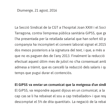
Diumenge, 21 agost, 2016
La Secció Sindical de la CGT a l'hospital Joan XXIII i el Soc
Tarragona, contra l'empresa pública sanitària GiPSS, que ges
l'ha presentada per la retallada salarial que han sofert 60 
companyia ha incomplert el conveni laboral signat el 2015, 
dos mesos posteriors a la signatura del text, i que, a més a
que no es paguen des de l'any 2013. Finalment la reducció h
efectuat aquest últim mes de juliol no s'ha consensuat amb
admesa a tràmit, que es cancel·li la reducció dels salaris i q
temps que pugui durar el contenciós.
El GiPSS va enviar un comunicat que la metgessa d'un sind
El GiPSS, va respondre aquest dijous en un comunicat, a la 
cap cas se li ha rebaixat el sou a cap treballador» i que res
descomptat el 5% de dita quantitat». La negació de la reba