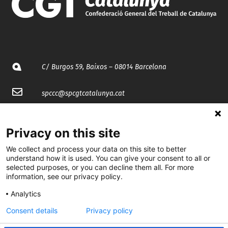
C/ Burgos 59, Baixos – 08014 Barcelona
spccc@
spcgtcatalunya.cat
935 120 481
Privacy on this site
@CGTCatalunya
We collect and process your data on this site to better
understand how it is used. You can give your consent to all or
selected purposes, or you can decline them all. For more
cgtcatalunya
information, see our privacy policy.
CGTCatalunya
Analytics
cgtcatalunya
Consent details
Privacy policy