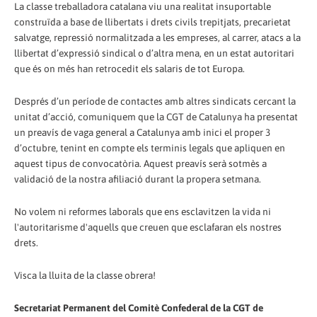
La classe treballadora catalana viu una realitat insuportable
construïda a base de llibertats i drets civils trepitjats, precarietat
salvatge, repressió normalitzada a les empreses, al carrer, atacs a la
llibertat d’expressió sindical o d’altra mena, en un estat autoritari
que és on més han retrocedit els salaris de tot Europa.
Després d’un període de contactes amb altres sindicats cercant la
unitat d’acció, comuniquem que la CGT de Catalunya ha presentat
un preavís de vaga general a Catalunya amb inici el proper 3
d’octubre, tenint en compte els terminis legals que apliquen en
aquest tipus de convocatòria. Aquest preavís serà sotmès a
validació de la nostra afiliació durant la propera setmana.
No volem ni reformes laborals que ens esclavitzen la vida ni
l'autoritarisme d'aquells que creuen que esclafaran els nostres
drets.
Visca la lluita de la classe obrera!
Secretariat Permanent del Comitè Confederal de la CGT de