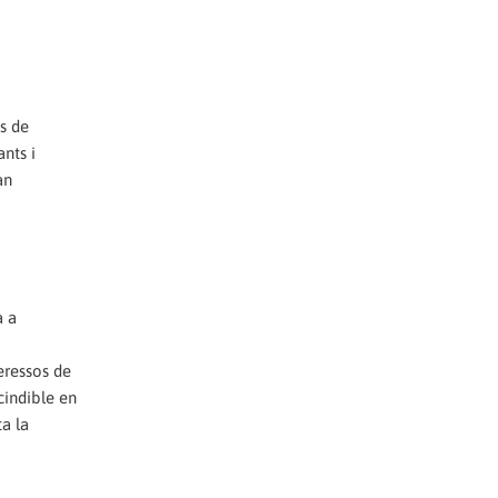
cs de
ants i
an
a a
eressos de
cindible en
ta la