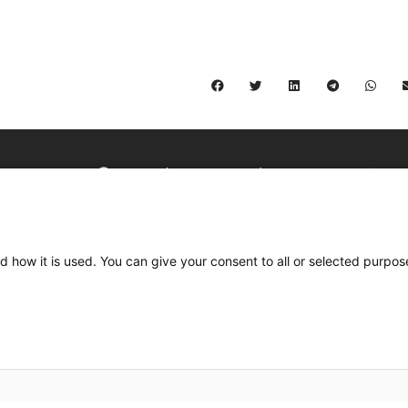
C/ Burgos 59, Baixos – 08014 Barcelona
spccc@
spcgtcatalunya.cat
d how it is used. You can give your consent to all or selected purpos
935 120 481
Desenvolupat per