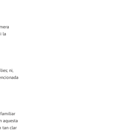
imera
i la
ies; ni,
tencionada
 familiar
en aquesta
 tan clar