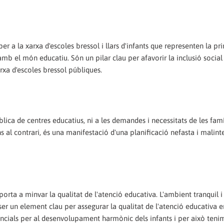
 a la xarxa d'escoles bressol i llars d'infants que representen la pr
amb el món educatiu. Són un pilar clau per afavorir la inclusió social 
arxa d'escoles bressol públiques.
ica de centres educatius, ni a les demandes i necessitats de les famíl
ns al contrari, és una manifestació d'una planificació nefasta i malin
rta a minvar la qualitat de l'atenció educativa. L'ambient tranquil i
 a ser un element clau per assegurar la qualitat de l'atenció educativa 
ncials per al desenvolupament harmònic dels infants i per això tenim