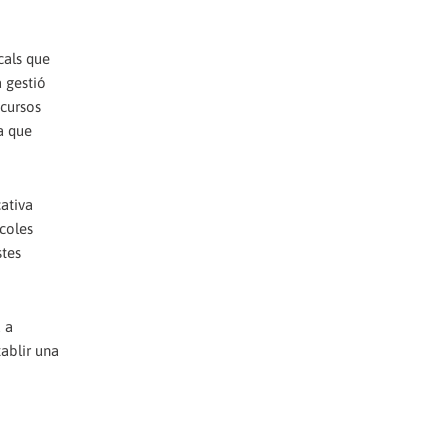
cals que
a gestió
ecursos
 a que
ativa
scoles
stes
a a
ablir una