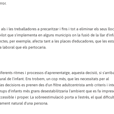
ror.
ls i les treballadores a precaritzar i fins i tot a eliminar els seus llo
ilot que s'implementa en alguns municipis on la fusió de la llar d'inf
spectes, per exemple, afecta tant a les places d'educadores, que les est
a laboral que els pertocaria.
erents ritmes i processos d'aprenentatge, aquesta decisió, si s'arrib
ral de l'infant. Ens trobem, un cop més, que les necessitats per al
 decisions es prenen des d'un filtre adultcentrista amb criteris i int
rups d'infants més grans desestabilitzaria l'ambient que es fa impres
ccessible i proper.
La sobreestimulació porta a l'estrès, el qual dificul
pament natural d'una persona.