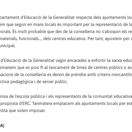
partament d'Educació de la Generalitat respecte dels ajuntaments lo
iem que seguir en mans locals és important per la representació de l
aborals. És molt probable que des de la conselleria no s'aboquin els r
aterials, funcionals..., dels centres educatius. Per tant, apostem per
nicipal.
Educació de la Generalitat vagin encarades a enfortir la xarxa educ
 demanem que es posi fi al tancament de línies de centres públics o e
tuacions de la conselleria es deixin de prendre amb criteris mercantili
ctiva pedagògica i de servei públic.
efensa de l'escola pública i els representants de la comunitat educativ
a proposta d'ERC. Tanmateix emplacem als ajuntaments locals per est
embla que volen imposar.
A)