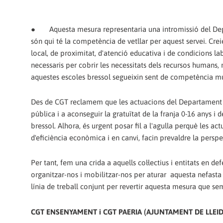
●
Aquesta mesura representaria una intromissió del De
són qui té la competència de vetllar per aquest servei. Cre
local, de proximitat, d'atenció educativa i de condicions l
necessaris per cobrir les necessitats dels recursos humans, m
aquestes escoles bressol segueixin sent de competència mu
Des de CGT reclamem que les actuacions del Departament d'
pública i a aconseguir la gratuïtat de la franja 0-16 anys i
bressol. Alhora, és urgent posar fil a l'agulla perquè les ac
d'eficiència econòmica i en canvi, facin prevaldre la perspe
Per tant, fem una crida a aquells col·lectius i entitats en d
organitzar-nos i mobilitzar-nos per aturar aquesta nefast
línia de treball conjunt per revertir aquesta mesura que s
CGT ENSENYAMENT i CGT PAERIA (AJUNTAMENT DE LLEID