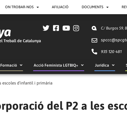
ON TROBAR-NOS
AFILIACIÓ
DOCUMENTS
RE
C/ Burgos 59, 
spccc@
spcgt
935 120 481
Formació
Acció Feminista LGTBIQ+
Jurídica
 escoles d’infantil i primària
orporació del P2 a les esc