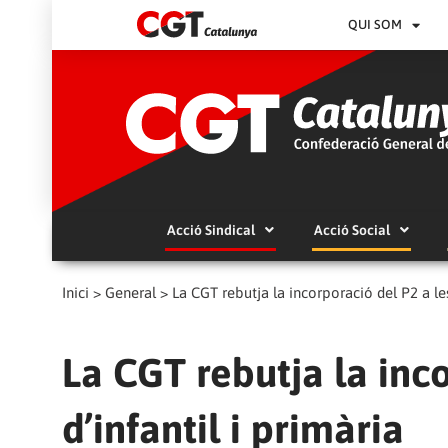
QUI SOM
Acció Sindical
Acció Social
Inici
>
General
>
La CGT rebutja la incorporació del P2 a les
La CGT rebutja la inc
d’infantil i primària