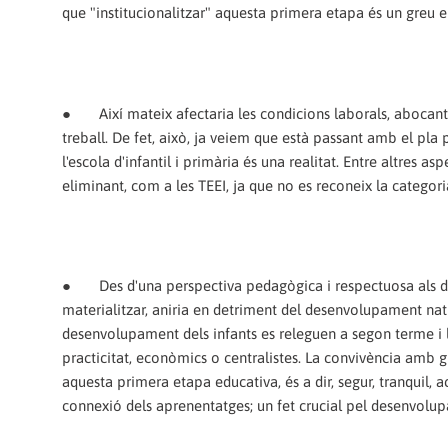
que "institucionalitzar" aquesta primera etapa és un greu er
●
Així mateix afectaria les condicions laborals, abocant a
treball. De fet, això, ja veiem que està passant amb el pla p
l'escola d'infantil i primària és una realitat. Entre altres a
eliminant, com a les TEEI, ja que no es reconeix la categori
●
Des d'una perspectiva pedagògica i respectuosa als dif
materialitzar, aniria en detriment del desenvolupament natu
desenvolupament dels infants es releguen a segon terme i les
practicitat, econòmics o centralistes. La convivència amb g
aquesta primera etapa educativa, és a dir, segur, tranquil, a
connexió dels aprenentatges; un fet crucial pel desenvolu