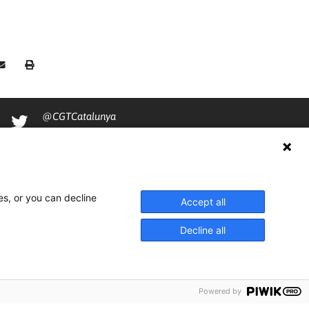
@CGTCatalunya
cgtcatalunya
CGTCatalunya
cgtcatalunya
es, or you can decline
Accept all
Decline all
Powered by