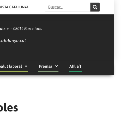
Search
VISTA CATALUNYA
Baixos – 08014 Barcelona
catalunya.cat
Salut laboral
Premsa
Afilia’t
oles