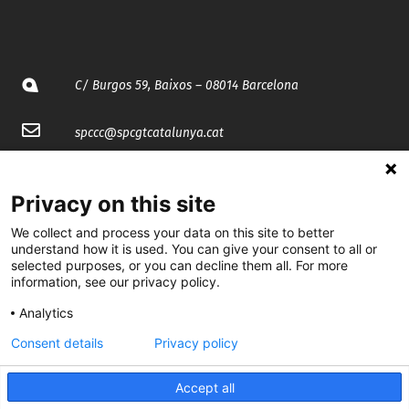
C/ Burgos 59, Baixos – 08014 Barcelona
spccc@
spcgtcatalunya.cat
935 120 481
Privacy on this site
@CGTCatalunya
We collect and process your data on this site to better
understand how it is used. You can give your consent to all or
selected purposes, or you can decline them all. For more
cgtcatalunya
information, see our privacy policy.
CGTCatalunya
Analytics
cgtcatalunya
Consent details
Privacy policy
Accept all