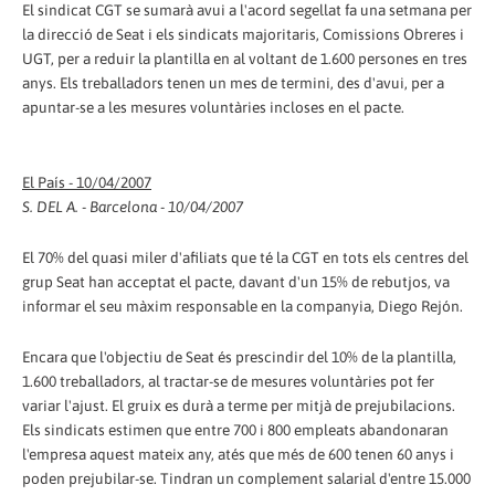
El sindicat CGT se sumarà avui a l'acord segellat fa una setmana per
la direcció de Seat i els sindicats majoritaris, Comissions Obreres i
UGT, per a reduir la plantilla en al voltant de 1.600 persones en tres
anys. Els treballadors tenen un mes de termini, des d'avui, per a
apuntar-se a les mesures voluntàries incloses en el pacte.
El País - 10/04/2007
S. DEL A. - Barcelona - 10/04/2007
El 70% del quasi miler d'afiliats que té la CGT en tots els centres del
grup Seat han acceptat el pacte, davant d'un 15% de rebutjos, va
informar el seu màxim responsable en la companyia, Diego Rejón.
Encara que l'objectiu de Seat és prescindir del 10% de la plantilla,
1.600 treballadors, al tractar-se de mesures voluntàries pot fer
variar l'ajust. El gruix es durà a terme per mitjà de prejubilacions.
Els sindicats estimen que entre 700 i 800 empleats abandonaran
l'empresa aquest mateix any, atés que més de 600 tenen 60 anys i
poden prejubilar-se. Tindran un complement salarial d'entre 15.000