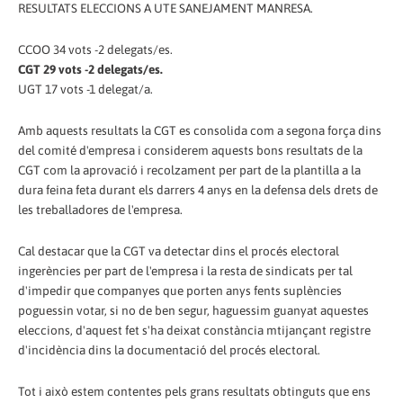
RESULTATS ELECCIONS A UTE SANEJAMENT MANRESA.
CCOO 34 vots -2 delegats/es.
CGT 29 vots -2 delegats/es.
UGT 17 vots -1 delegat/a.
Amb aquests resultats la CGT es consolida com a segona força dins
del comité d'empresa i considerem aquests bons resultats de la
CGT com la aprovació i recolzament per part de la plantilla a la
dura feina feta durant els darrers 4 anys en la defensa dels drets de
les treballadores de l'empresa.
Cal destacar que la CGT va detectar dins el procés electoral
ingerències per part de l'empresa i la resta de sindicats per tal
d'impedir que companyes que porten anys fents suplències
poguessin votar, si no de ben segur, haguessim guanyat aquestes
eleccions, d'aquest fet s'ha deixat constància mtijançant registre
d'incidència dins la documentació del procés electoral.
Tot i això estem contentes pels grans resultats obtinguts que ens