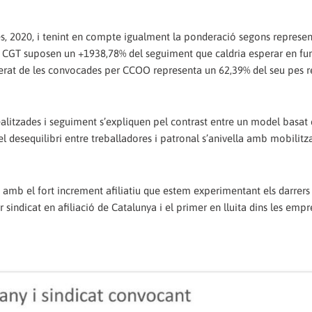
, 2020, i tenint en compte igualment la ponderació segons representa
 CGT suposen un +1938,78% del seguiment que caldria esperar en fun
rat de les convocades per CCOO representa un 62,39% del seu pes re
ealitzades i seguiment s’expliquen pel contrast entre un model basat
 el desequilibri entre treballadores i patronal s’anivella amb mobilitza
t amb el fort increment afiliatiu que estem experimentant els darrers
indicat en afiliació de Catalunya i el primer en lluita dins les empr