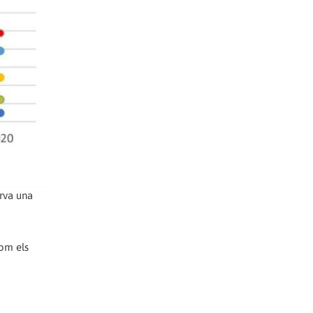
erva una
com els