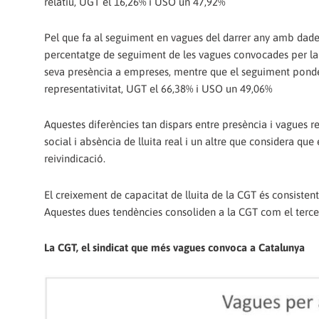
relatiu, UGT el 16,26% i USO un 47,92%
Pel que fa al seguiment en vagues del darrer any amb dades
percentatge de seguiment de les vagues convocades per la
seva presència a empreses, mentre que el seguiment ponde
representativitat, UGT el 66,38% i USO un 49,06%
Aquestes diferències tan dispars entre presència i vagues r
social i absència de lluita real i un altre que considera que
reivindicació.
El creixement de capacitat de lluita de la CGT és consisten
Aquestes dues tendències consoliden a la CGT com el tercer s
La CGT, el sindicat que més vagues convoca a Catalunya