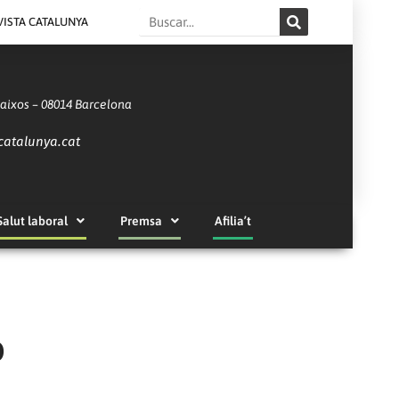
Search
VISTA CATALUNYA
Baixos – 08014 Barcelona
catalunya.cat
Salut laboral
Premsa
Afilia’t
b