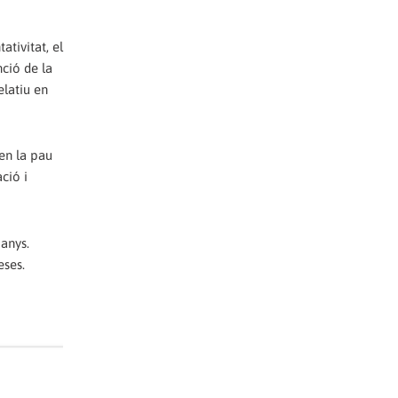
tivitat, el
ció de la
latiu en
 en la pau
ció i
 anys.
eses.