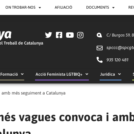
ON TROBAR-NOS
AFILIACIÓ
DOCUMENTS
RE
C/ Burgos 59, 
spccc@
spcgt
935 120 481
Formació
Acció Feminista LGTBIQ+
Jurídica
 i amb més seguiment a Catalunya
 més vagues convoca i am
alunya