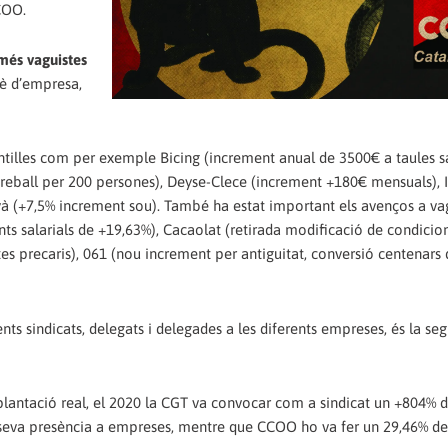
COO.
més vaguistes
tè d’empresa,
tilles com per exemple Bicing (increment anual de 3500€ a taules sal
treball per 200 persones), Deyse-Clece (increment +180€ mensuals),
nyà (+7,5% increment sou). També ha estat important els avenços a v
ts salarials de +19,63%), Cacaolat (retirada modificació de condicion
tes precaris), 061 (nou increment per antiguitat, conversió centenars
nts sindicats, delegats i delegades a les diferents empreses, és la seg
lantació real, el 2020 la CGT va convocar com a sindicat un +804% d
 seva presència a empreses, mentre que CCOO ho va fer un 29,46% de