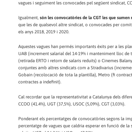
vagues i seguiment les convocades pel següent sindicat, C
Igualment,
són les convocatòries de la CGT les que sumen 
que les de qualsevol altre sindicat, o convocades per comi
els anys 2018, 2019 i 2020.
Aquestes vagues han permés importants èxits per a les plan
UAB (increment salarial del 14-19% i manteniment lloc de 
(retirada ERTO i retorn de salaris reduits) o Cinemes Bala
conjuntes amb altres sindicats com a Stradivarius (incremen
Gobain (recolocació de tota la plantilla), Metro (fi contrac
contractes a indefinit).
Cal recordar que la representativitat a Catalunya dels difere
CCOO (41.4%), UGT (37,5%), USOC (5,09%), CGT (3,03%).
Ponderant els percentatges de convocatòries segons la imp
percentatge de vagues que caldria esperar en funció de la