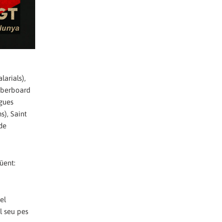
arials),
 Iberboard
agues
s), Saint
 de
üent:
el
l seu pes