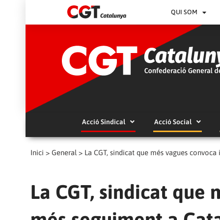
QUI SOM
Acció Sindical
Acció Social
Inici
>
General
>
La CGT, sindicat que més vagues convoca
La CGT, sindicat que
més seguiment a Cat