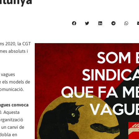
ns 2020, la CGT
mes absoluts i
 vagues
e els models de
comunicació.
vagues convoca
. Aquesta
organització
 un canvi de
 dobla en