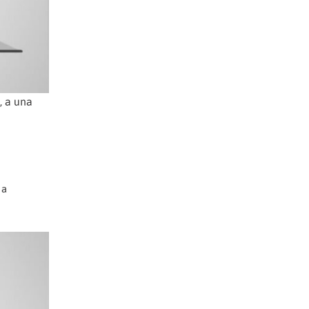
, a una
 a