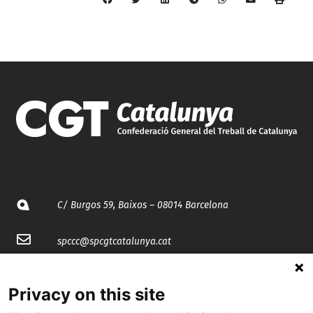
C/ Burgos 59, Baixos – 08014 Barcelona
spccc@
spcgtcatalunya.cat
935 120 481
Privacy on this site