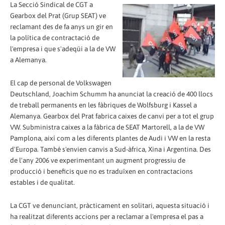
La Secció Sindical de CGT a
Gearbox del Prat (Grup SEAT) ve
reclamant des de fa anys un gir en
la política de contractació de
l'empresa i que s'adeqüi a la de VW
a Alemanya.
El cap de personal de Volkswagen
Deutschland, Joachim Schumm ha anunciat la creació de 400 llocs
de treball permanents en les fàbriques de Wolfsburg i Kassel a
Alemanya. Gearbox del Prat fabrica caixes de canvi per a tot el grup
VW. Subministra caixes a la fàbrica de SEAT Martorell, a la de VW
Pamplona, així com a les diferents plantes de Audi i VW en la resta
d'Europa. També s'envien canvis a Sud-àfrica, Xina i Argentina. Des
de l'any 2006 ve experimentant un augment progressiu de
producció i beneficis que no es traduïxen en contractacions
estables i de qualitat.
La CGT ve denunciant, pràcticament en solitari, aquesta situació i
ha realitzat diferents accions per a reclamar a l'empresa el pas a