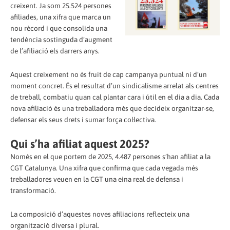
creixent. Ja som 25.524 persones
afiliades, una xifra que marca un
nou rècord i que consolida una
tendència sostinguda d’augment
de l’afiliació els darrers anys.
Aquest creixement no és fruit de cap campanya puntual ni d’un
moment concret. És el resultat d’un sindicalisme arrelat als centres
de treball, combatiu quan cal plantar cara i útil en el dia a dia. Cada
nova afiliació és una treballadora més que decideix organitzar-se,
defensar els seus drets i sumar força col·lectiva.
Qui s’ha afiliat aquest 2025?
Només en el que portem de 2025, 4.487 persones s’han afiliat a la
CGT Catalunya. Una xifra que confirma que cada vegada més
treballadores veuen en la CGT una eina real de defensa i
transformació.
La composició d’aquestes noves afiliacions reflecteix una
organització diversa i plural.