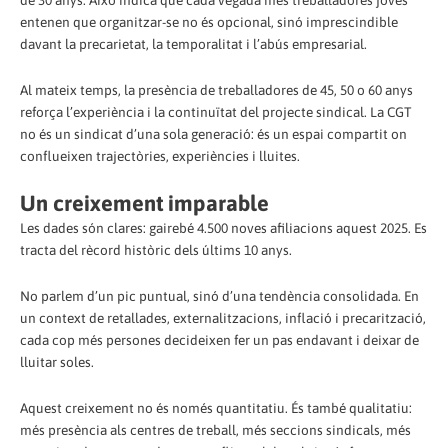
de 30 anys. Això indica que cada vegada més treballadores joves
entenen que organitzar-se no és opcional, sinó imprescindible
davant la precarietat, la temporalitat i l’abús empresarial.
Al mateix temps, la presència de treballadores de 45, 50 o 60 anys
reforça l’experiència i la continuïtat del projecte sindical. La CGT
no és un sindicat d’una sola generació: és un espai compartit on
conflueixen trajectòries, experiències i lluites.
Un creixement imparable
Les dades són clares: gairebé 4.500 noves afiliacions aquest 2025. Es
tracta del rècord històric dels últims 10 anys.
No parlem d’un pic puntual, sinó d’una tendència consolidada. En
un context de retallades, externalitzacions, inflació i precarització,
cada cop més persones decideixen fer un pas endavant i deixar de
lluitar soles.
Aquest creixement no és només quantitatiu. És també qualitatiu:
més presència als centres de treball, més seccions sindicals, més