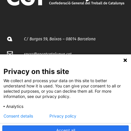
C/ Burgos 59, Baixos – 08014 Barcelona
spccc@
spcgtcatalunya.cat
935 120 481
Privacy on this site
We collect and process your data on this site to better
@CGTCatalunya
understand how it is used. You can give your consent to all or
selected purposes, or you can decline them all. For more
information, see our privacy policy.
cgtcatalunya
Analytics
CGTCatalunya
Consent details
Privacy policy
cgtcatalunya
Accept all