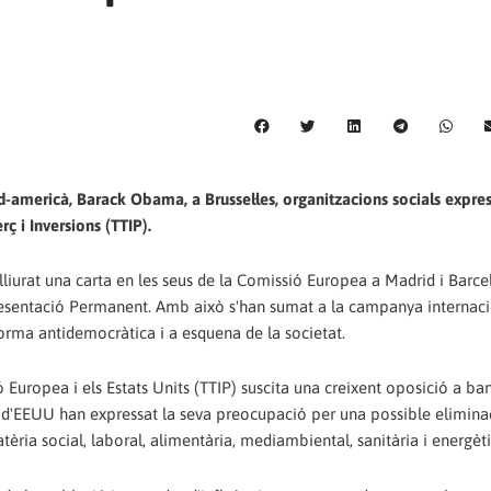
d-americà, Barack Obama, a Brussel·les, organitzacions socials expres
ç i Inversions (TTIP).
 lliurat una carta en les seus de la Comissió Europea a Madrid i Barc
presentació Permanent. Amb això s'han sumat a la campanya internac
orma antidemocràtica i a esquena de la societat.
ó Europea i els Estats Units (TTIP) suscita una creixent oposició a b
a i d'EEUU han expressat la seva preocupació per una possible elimina
èria social, laboral, alimentària, mediambiental, sanitària i energèti