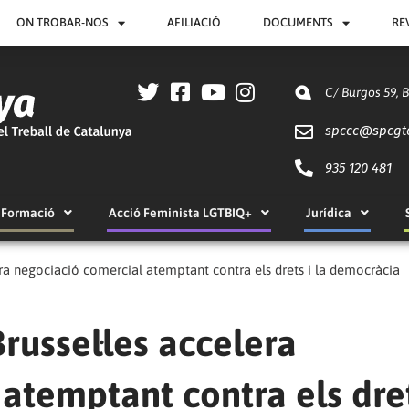
ON TROBAR-NOS
AFILIACIÓ
DOCUMENTS
RE
C/ Burgos 59, 
spccc@
spcgt
935 120 481
Formació
Acció Feminista LGTBIQ+
Jurídica
ra negociació comercial atemptant contra els drets i la democràcia
ussel·les accelera
atemptant contra els dret