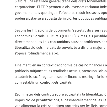
S'albira una retallada generalitzada dels drets fonamentals
corporacions. El TTIP permetria als inversors reclamar inde
governamentals que tinguin l'efecte de reduir les seves opor
poden ajustar-se a aquesta definició, les polítiques públiq
Segons les filtracions de documents "secrets", diverses regu
Econòmics, Socials i Culturals (PIDESC). A més, els possibl
directament a les i els consumidors causant problemes de salu
liberalització dels mercats de serveis, és a dir, una major 
s'oposa rotundament a això.
Finalment, en un context d'economia de casino financer i re
població mitjançant les retallades actuals, preocupa l'obje
a l'administració regular el sector financer, restringir fusio
com establir un control dels capitals.
L'eliminació dels controls sobre el capital i la liberalitzac
imposició de privatitzacions, el desmantellament de les llei
van alimentar la crisi segueixen protegits per les lleis com