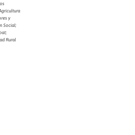
tos
gricultura
ores y
 Social;
bat;
ad Rural