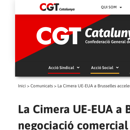
QUI SOM
Acció Sindical
Acció Social
Inici
>
Comunicats
>
La Cimera UE-EUA a Brussel·les accele
La Cimera UE-EUA a Br
negociació comercial 