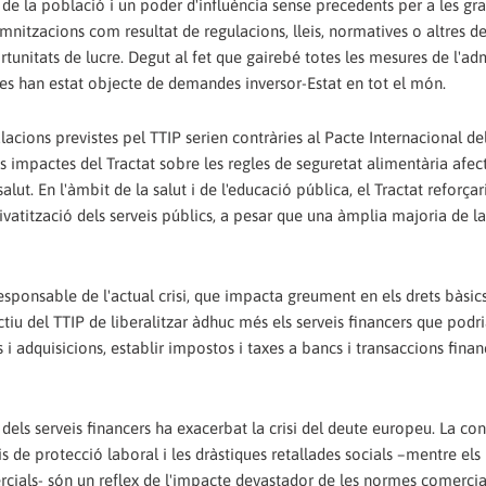
 de la població i un poder d'influència sense precedents per a les gr
mnitzacions com resultat de regulacions, lleis, normatives o altres de
tunitats de lucre. Degut al fet que gairebé totes les mesures de l'ad
ues han estat objecte de demandes inversor-Estat en tot el món.
lacions previstes pel TTIP serien contràries al Pacte Internacional de
es impactes del Tractat sobre les regles de seguretat alimentària afec
t. En l'àmbit de la salut i de l'educació pública, el Tractat reforçar
privatització dels serveis públics, a pesar que una àmplia majoria de l
sponsable de l'actual crisi, que impacta greument en els drets bàsics
ctiu del TTIP de liberalitzar àdhuc més els serveis financers que podr
ns i adquisicions, establir impostos i taxes a bancs i transaccions finan
ió dels serveis financers ha exacerbat la crisi del deute europeu. La c
s de protecció laboral i les dràstiques retallades socials –mentre el
ercials- són un reflex de l'impacte devastador de les normes comercia