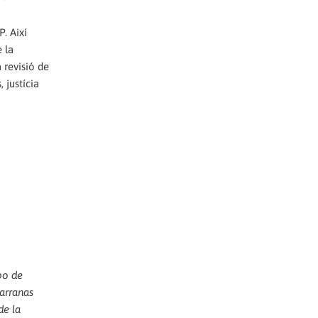
. Així
 la
 revisió de
 justícia
po de
arranas
de la