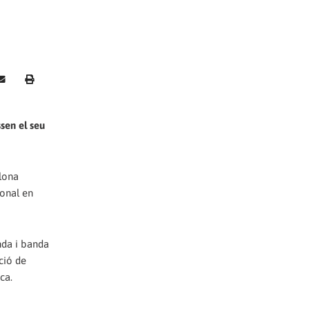
sen el seu
elona
ional en
anda i banda
ció de
ca.