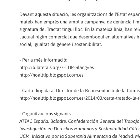
Davant aquesta situació, les organitzacions de l'Estat esp
mateix han emprès una àmplia campanya de denúncia i mobili
signatura del Tractat tingui lloc. En la mateixa línia, han r
l'actual règim comercial que desemboqui en alternatives ba
social, igualtat de gènere i sostenibilitat.
- Per a més informació:
http://bilaterals.org/?-TTIP-&lang=es
http://noalttip.blogspot.com.es
- Carta dirigida al Director de la Representació de la Comi
http://noalttip.blogspot.com.es/2014/03/carta-tratado-la-
- Organitzacions signants:
ATTAC España, Baladre, Confederación General del Trabajo 
Investigación en Derechos Humanos y Sostenibilidad-Cáte
UCM, Iniciativa por la Soberanía Alimentaria de Madrid, M