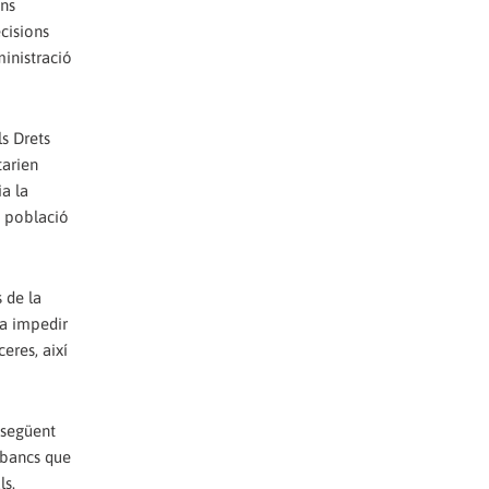
ans
cisions
ministració
ls Drets
tarien
ia la
a població
 de la
ia impedir
ceres, així
onsegüent
s bancs que
ls.