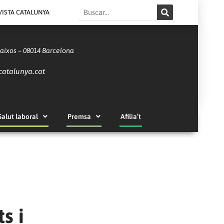
Search
VISTA CATALUNYA
Baixos – 08014 Barcelona
catalunya.cat
Salut laboral
Premsa
Afilia’t
s i