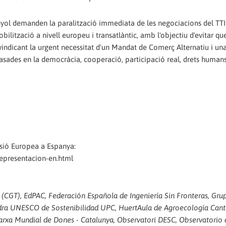
anyol demanden la paralització immediata de les negociacions del TTIP
tzació a nivell europeu i transatlàntic, amb l'objectiu d'evitar que
eivindicant la urgent necessitat d'un Mandat de Comerç Alternatiu i una
sades en la democràcia, cooperació, participació real, drets humans,
ssió Europea a Espanya:
representacion-en.html
(CGT), EdPAC, Federación Española de Ingeniería Sin Fronteras, Gru
dra UNESCO de Sostenibilidad UPC, HuertAula de Agroecología Cant
arxa Mundial de Dones - Catalunya, Observatori DESC, Observatorio 