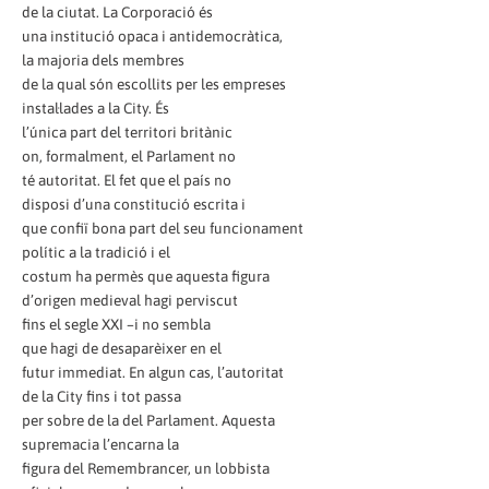
de la ciutat. La Corporació és
una institució opaca i antidemocràtica,
la majoria dels membres
de la qual són escollits per les empreses
instal·lades a la City. És
l’única part del territori britànic
on, formalment, el Parlament no
té autoritat. El fet que el país no
disposi d’una constitució escrita i
que confiï bona part del seu funcionament
polític a la tradició i el
costum ha permès que aquesta figura
d’origen medieval hagi perviscut
fins el segle XXI –i no sembla
que hagi de desaparèixer en el
futur immediat. En algun cas, l’autoritat
de la City fins i tot passa
per sobre de la del Parlament. Aquesta
supremacia l’encarna la
figura del Remembrancer, un lobbista