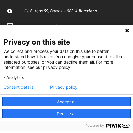
C/ Burgos 59, Baixos – 08014 Barcelona
spccc@
spcgtcatalunya.cat
935 120 481
Privacy on this site
We collect and process your data on this site to better
understand how it is used. You can give your consent to all or
@CGTCatalunya
selected purposes, or you can decline them all. For more
information, see our privacy policy.
cgtcatalunya
Analytics
CGTCatalunya
Consent details
Privacy policy
cgtcatalunya
Accept all
Decline all
Desenvolupat per
Powered by