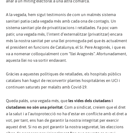
anar a un míting electoral a una altra comarca.
A la vegada, hem sigut testimonis de com un malmès sistema
sanitari patia cada vegada més amb cada ona de contagis. Un
sistema sanitari ple de privatitzacions i retallades. Fa poc vam
patir, una vegada més, l’intent d’externalitzar (privatitzar) encara
més la nostra sanitat per una llei promoguda pel que és actualment
el president en funcions de Catalunya, el Sr. Pere Aragonès, i que es
va a nomenar col·loquialment com “llei Aragonès”. Afortunadament,
aquesta llei no va sortir endavant.
Gràcies a aquestes polítiques de retallades, els hospitals públics
catalans han hagut de reconvertir plantes hospitalàries en UCI i
continuen saturats per malalts amb Covid-19.
Queda palès, una vegada més, que
les vides dels ciutadans i
ciutadanes no són una prioritat
. Com a sindicat, creiem que el dret
a la salut i a l’autoprotecció no ha d’estar en conflicte amb el dret a
vot, per tant, ens han de garantir la nostra integritat per exercir
aquest dret. Si no es pot garantir la nostra seguretat, les eleccions