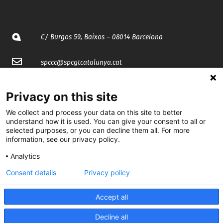
C/ Burgos 59, Baixos – 08014 Barcelona
spccc@
spcgtcatalunya.cat
935 120 481
Privacy on this site
We collect and process your data on this site to better
@CGTCatalunya
understand how it is used. You can give your consent to all or
selected purposes, or you can decline them all. For more
cgtcatalunya
information, see our privacy policy.
CGTCatalunya
Analytics
Consent details
Privacy policy
cgtcatalunya
Accept all
Decline all
Desenvolupat per