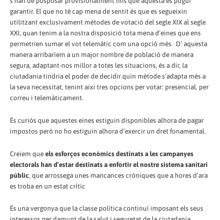
s’han de posposar provisionalment fins que aquesta es pugui
garantir. El que no té cap mena de sentit és que es segueixin
utilitzant exclusivament mètodes de votació del segle XIX al segle
XXI, quan tenim a la nostra disposició tota mena d’eines que ens
permetrien sumar el vot telemàtic com una opció més. D’ aquesta
manera arribaríem a un major nombre de població de manera
segura, adaptant-nos millor a totes les situacions, és a dir, la
ciutadania tindria el poder de decidir quin mètode s’adapta més a
la seva necessitat, tenint així tres opcions per votar: presencial, per
correu i telemàticament.
És curiós que aquestes eines estiguin disponibles alhora de pagar
impostos però no ho estiguin alhora d’exercir un dret fonamental.
Creiem que
els esforços econòmics destinats a les campanyes
electorals han d’estar destinats a enfortir el nostre sistema sanitari
públic
, que arrossega unes mancances cròniques que a hores d’ara
es troba en un estat crític
És una vergonya que la classe política continuï imposant els seus
interessos per damunt de la salut i seguretat de la ciutadania.