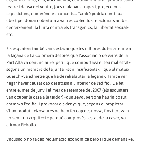
teatre i dansa del ventre, jocs malabars, trapezi, projeccions i
exposicions, conferències, concerts… També podria continuar
obert per donar cobertura a «altres col·lectius relacionats amb el
decreixement, la lluita contra els transgènics, la llibertat sexual»,
etc.
Els esquàters també van destacar que les millores dutes a terme a
la façana de La Colomera després que l'associació de veïns de la
Part Alta va denunciar «el perill que comportava el seu mal estat»,
segons un membre de la junta, «són insuficients», i que el mateix
Guasch «va admetre que ha de rehabilitar la façana». També van
negar haver causat cap destrossa a l'interior de l'edifici. De fet,
entre el mes de juny i el mes de setembre del 2007 (els esquàters
van ocupar la casa a la tardor) «qualsevol persona hauria pogut
entrar» a l'edifici i provocar els danys que, segons el propietari,
s'han produït. «Nosaltres no hem fet cap destrossa, fins i tot vam
fer venir un arquitecte perquè comprovés l'estat de la casa», va
afirmar Rebollo.
L'acusació no fa cap reclamació econòmica però sí que demana «el