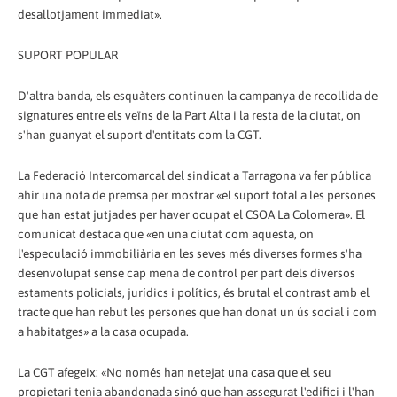
desallotjament immediat».
SUPORT POPULAR
D'altra banda, els esquàters continuen la campanya de recollida de
signatures entre els veïns de la Part Alta i la resta de la ciutat, on
s'han guanyat el suport d'entitats com la CGT.
La Federació Intercomarcal del sindicat a Tarragona va fer pública
ahir una nota de premsa per mostrar «el suport total a les persones
que han estat jutjades per haver ocupat el CSOA La Colomera». El
comunicat destaca que «en una ciutat com aquesta, on
l'especulació immobiliària en les seves més diverses formes s'ha
desenvolupat sense cap mena de control per part dels diversos
estaments policials, jurídics i polítics, és brutal el contrast amb el
tracte que han rebut les persones que han donat un ús social i com
a habitatges» a la casa ocupada.
La CGT afegeix: «No només han netejat una casa que el seu
propietari tenia abandonada sinó que han assegurat l'edifici i l'han