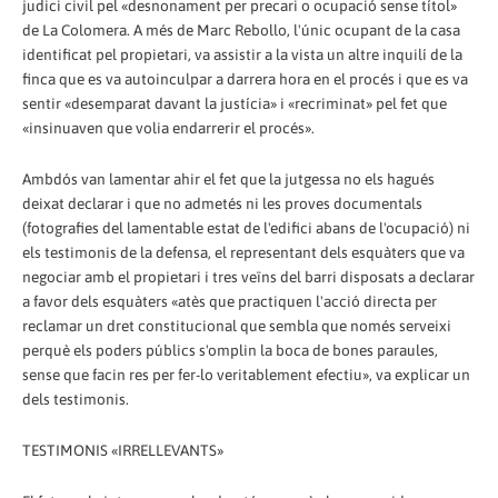
judici civil pel «desnonament per precari o ocupació sense títol»
de La Colomera. A més de Marc Rebollo, l'únic ocupant de la casa
identificat pel propietari, va assistir a la vista un altre inquilí de la
finca que es va autoinculpar a darrera hora en el procés i que es va
sentir «desemparat davant la justícia» i «recriminat» pel fet que
«insinuaven que volia endarrerir el procés».
Ambdós van lamentar ahir el fet que la jutgessa no els hagués
deixat declarar i que no admetés ni les proves documentals
(fotografies del lamentable estat de l'edifici abans de l'ocupació) ni
els testimonis de la defensa, el representant dels esquàters que va
negociar amb el propietari i tres veïns del barri disposats a declarar
a favor dels esquàters «atès que practiquen l'acció directa per
reclamar un dret constitucional que sembla que només serveixi
perquè els poders públics s'omplin la boca de bones paraules,
sense que facin res per fer-lo veritablement efectiu», va explicar un
dels testimonis.
TESTIMONIS «IRRELLEVANTS»