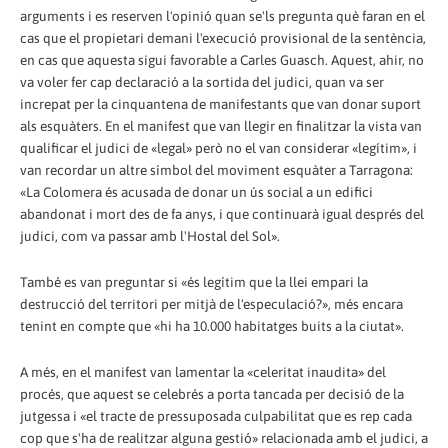
arguments i es reserven l'opinió quan se'ls pregunta què faran en el
cas que el propietari demani l'execució provisional de la sentència,
en cas que aquesta sigui favorable a Carles Guasch. Aquest, ahir, no
va voler fer cap declaració a la sortida del judici, quan va ser
increpat per la cinquantena de manifestants que van donar suport
als esquàters. En el manifest que van llegir en finalitzar la vista van
qualificar el judici de «legal» però no el van considerar «legítim», i
van recordar un altre símbol del moviment esquàter a Tarragona:
«La Colomera és acusada de donar un ús social a un edifici
abandonat i mort des de fa anys, i que continuarà igual després del
judici, com va passar amb l'Hostal del Sol».
També es van preguntar si «és legítim que la llei empari la
destrucció del territori per mitjà de l'especulació?», més encara
tenint en compte que «hi ha 10.000 habitatges buits a la ciutat».
A més, en el manifest van lamentar la «celeritat inaudita» del
procés, que aquest se celebrés a porta tancada per decisió de la
jutgessa i «el tracte de pressuposada culpabilitat que es rep cada
cop que s'ha de realitzar alguna gestió» relacionada amb el judici, a