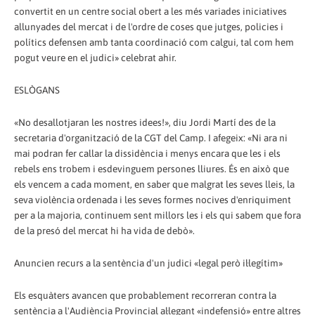
convertit en un centre social obert a les més variades iniciatives
allunyades del mercat i de l'ordre de coses que jutges, policies i
polítics defensen amb tanta coordinació com calgui, tal com hem
pogut veure en el judici» celebrat ahir.
ESLÒGANS
«No desallotjaran les nostres idees!», diu Jordi Martí des de la
secretaria d'organització de la CGT del Camp. I afegeix: «Ni ara ni
mai podran fer callar la dissidència i menys encara que les i els
rebels ens trobem i esdevinguem persones lliures. És en això que
els vencem a cada moment, en saber que malgrat les seves lleis, la
seva violència ordenada i les seves formes nocives d'enriquiment
per a la majoria, continuem sent millors les i els qui sabem que fora
de la presó del mercat hi ha vida de debò».
Anuncien recurs a la sentència d'un judici «legal però il·legítim»
Els esquàters avancen que probablement recorreran contra la
sentència a l'Audiència Provincial al·legant «indefensió» entre altres