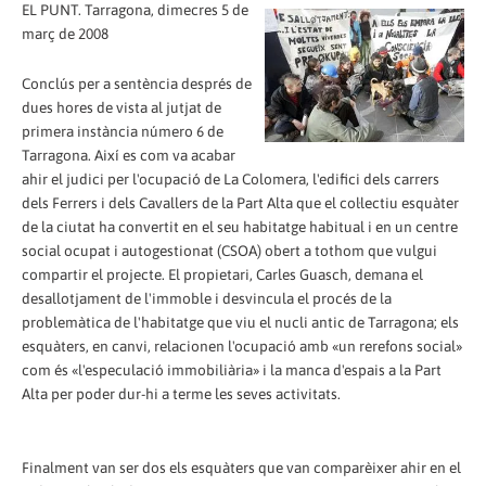
EL PUNT. Tarragona, dimecres 5 de
març de 2008
Conclús per a sentència després de
dues hores de vista al jutjat de
primera instància número 6 de
Tarragona. Així es com va acabar
ahir el judici per l'ocupació de La Colomera, l'edifici dels carrers
dels Ferrers i dels Cavallers de la Part Alta que el col·lectiu esquàter
de la ciutat ha convertit en el seu habitatge habitual i en un centre
social ocupat i autogestionat (CSOA) obert a tothom que vulgui
compartir el projecte. El propietari, Carles Guasch, demana el
desallotjament de l'immoble i desvincula el procés de la
problemàtica de l'habitatge que viu el nucli antic de Tarragona; els
esquàters, en canvi, relacionen l'ocupació amb «un rerefons social»
com és «l'especulació immobiliària» i la manca d'espais a la Part
Alta per poder dur-hi a terme les seves activitats.
Finalment van ser dos els esquàters que van comparèixer ahir en el