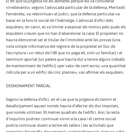
El fet que la jutgessa no els admetés perquè els va considerar
«irrellevants», segons l'advocada particular de la defensa, Meritxell
Fernández, va «desvirtuar» el judici, que la defensa particular va
basar en la funció social de l'habitatge. L'advocat d'ofici dels
esquàters, en canvi, es va limitar a exposar els motius pels quals els
esquàters creuen que no han d'abandonar la casa: El propietari no
hauria demostrat ser el titular de l'immoble amb les proves (una
nota simple informativa del registre de la propietat en lloc de
l'escriptura i un rebut de l'IBI que no paga ell, sinó un familiar) i el
testimoni aportat (un paleta que hauria dut a terme alguns treballs
de manteniment de l'edifici) «per valor de cent euros, una quantitat
ridícula per a un edifici de cinc plantes», van afirmar els esquàters.
DESNONAMENT PARCIAL
Segons la defensa d'ofici, en el cas que la jutgessa dictamini el
desallotjament aquest només hauria d'afectar els dos imputats,
que només utilitzen 30 metres quadrats de l'edifici. Així, la resta
d'inquilins podrien continuar vivint a la casa i el centre social
podria continuar duent a terme els tallers i les activitats que
organitza: fotografia, documental, contrainformació, pintura, sabó,