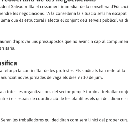
sident Salvador Illa el cessament immediat de la consellera d’Educaci
ndre les negociacions. “A la conselleria la situació se’ls ha escapat 
lema que és estructural i afecta el conjunt dels serveis públics”, va 
haurien d’aprovar uns pressupostos que no avancin cap al complimen
rsitària.
nsifica
a reforça la continuïtat de les protestes. Els sindicats han reiterat la
anunciat noves jornades de vaga els dies 9 i 10 de juny.
da a totes les organitzacions del sector perquè tornin a treballar con
re i els espais de coordinació de les plantilles els qui decidiran els
Seran les treballadores qui decidiran com serà l’inici del proper curs,