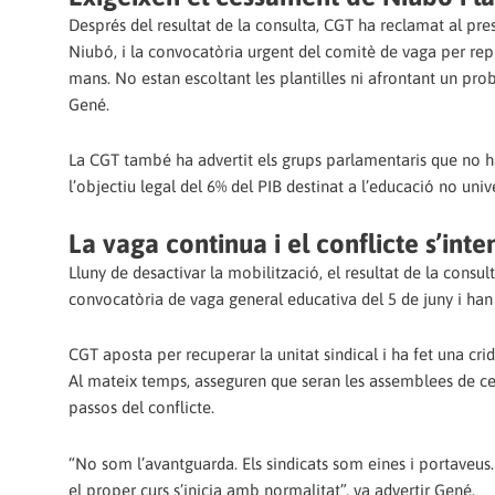
Després del resultat de la consulta, CGT ha reclamat al pre
Niubó, i la convocatòria urgent del comitè de vaga per repre
mans. No estan escoltant les plantilles ni afrontant un prob
Gené.
La CGT també ha advertit els grups parlamentaris que no 
l’objectiu legal del 6% del PIB destinat a l’educació no unive
La vaga continua i el conflicte s’inte
Lluny de desactivar la mobilització, el resultat de la consult
convocatòria de vaga general educativa del 5 de juny i han 
CGT aposta per recuperar la unitat sindical i ha fet una cri
Al mateix temps, asseguren que seran les assemblees de cent
passos del conflicte.
“No som l’avantguarda. Els sindicats som eines i portaveus. 
el proper curs s’inicia amb normalitat”, va advertir Gené.