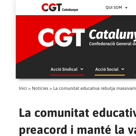
QUI SOM
Acció Sindical
Acció Social
Inici
>
Notícies
>
La comunitat educativa rebutja massivamen
La comunitat educati
preacord i manté la va