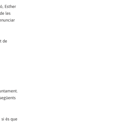
ó, Esther
de les
denunciar
t de
juntament.
 següents
 si és que