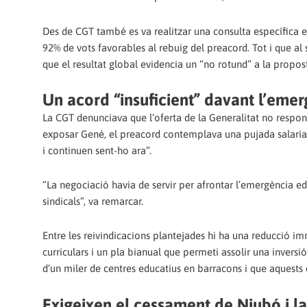
Des de CGT també es va realitzar una consulta específica e
92% de vots favorables al rebuig del preacord. Tot i que al 
que el resultat global evidencia un “no rotund” a la propo
Un acord “insuficient” davant l’eme
La CGT denunciava que l’oferta de la Generalitat no respon 
exposar Gené, el preacord contemplava una pujada salarial 
i continuen sent-ho ara”.
“La negociació havia de servir per afrontar l’emergència ed
sindicals”, va remarcar.
Entre les reivindicacions plantejades hi ha una reducció imm
curriculars i un pla bianual que permeti assolir una invers
d’un miler de centres educatius en barracons i que aquests
Exigeixen el cessament de Niubó i l