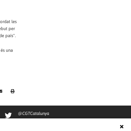
ordat les
ebut per
de país".
 és una
@CGTCatalunya
cgtcatalunya