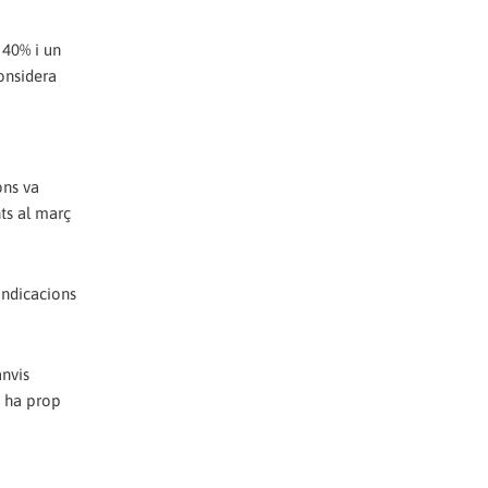
 40% i un
considera
ons va
ts al març
indicacions
anvis
i ha prop