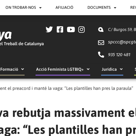
ON TROBAR-NOS
AFILIACIÓ
DOCUMENTS
RE
C/ Burgos 59, 
spccc@
spcgt
935 120 481
Formació
Acció Feminista LGTBIQ+
Jurídica
t el preacord i manté la vaga: “Les plantilles han pres la paraula”
va rebutja massivament e
ga: “Les plantilles han p