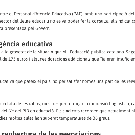
ntre el Personal d’Atenció Educativa (PAE), amb una participació del
sector del lleure educatiu no es va poder fer la consulta, el sindicat 
sta presentada pel Govern.
rgència educativa
a la gravetat de la situació que viu l’educació pública catalana. Seg
de 173 euros i algunes dotacions addicionals que “ja eren insuficien
ucativa que pateix el país, no per satisfer només una part de les reiv
ediata de les ràtios, mesures per reforçar la immersió lingüística, c
ió del 6% del PIB en educació. Els sindicats recorden que actualment h
 dies moltes aules han superat temperatures de 36 graus.
a reobertura de les negociacions