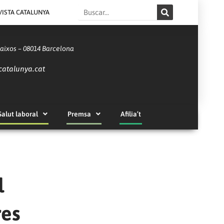
Search
VISTA CATALUNYA
Baixos – 08014 Barcelona
catalunya.cat
Salut laboral
Premsa
Afilia’t
l
res