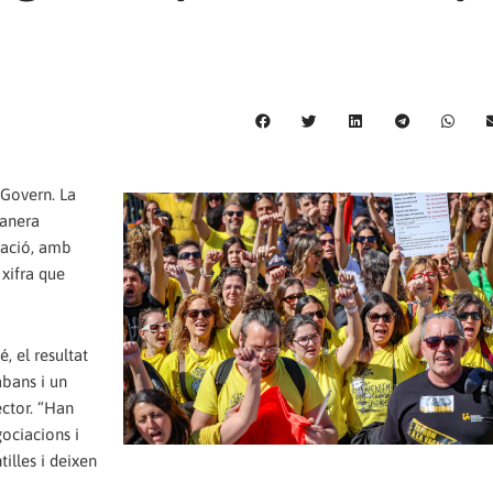
 Govern. La
manera
cació, amb
 xifra que
, el resultat
abans i un
ector. “Han
gociacions i
tilles i deixen