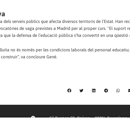
ya
dels serveis públics que afecta diversos territoris de l’Estat. Han rec
ocatòries de vaga previstes a Madrid per al proper curs. "El suport r
tra que la defensa de l’educació pública s’ha convertit en una qüestió 
lluita no és només per les condicions laborals del personal educatiu;
 construir”, va concloure Gené.
C/ Burgos 59, Baixos – 08014 Barcelona