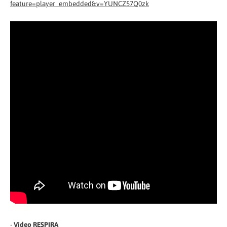
feature=player_embedded&v=YUNCZ57Q0zk
-
Vídeo RESPIRA