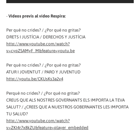
-
Vídeos previs al vídeo Respira:
Per què no crides? / ¿Por qué no gritas?
DRETS I JUSTÍCIA / DERECHOS Y JUSTÍCIA
http://www.youtube.com/watch?
v=cyqZSAMyF_M&feature=youtu.be
Per què no crides? / ¿Por qué no gritas?
ATUR I JOVENTUT / PARO Y JUVENTUD
http://youtu.be/CKUsKs3a2v4
Perquè no crides? / ¿Por qué no gritas?
CREUS QUE ALS NOSTRES GOVERNANTS ELS IMPORTA LA TEVA
SALUT? / ¿CREES QUE A NUESTROS GOBERNANTES LES IMPORTA
TU SALUD?
http://www.youtube.com/watch?
v=ZKI4r7x8kZU&feature=player_embedded