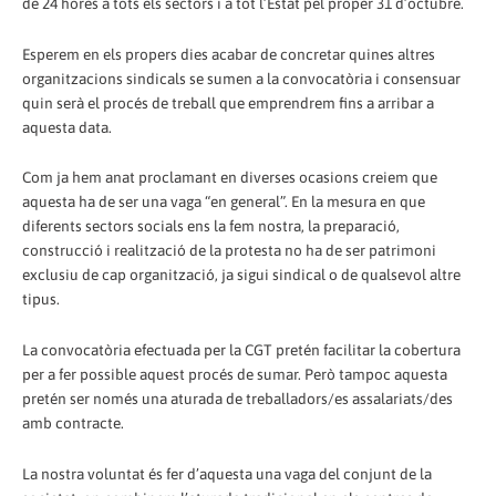
de 24 hores a tots els sectors i a tot l’Estat pel proper 31 d’octubre.
Esperem en els propers dies acabar de concretar quines altres
organitzacions sindicals se sumen a la convocatòria i consensuar
quin serà el procés de treball que emprendrem fins a arribar a
aquesta data.
Com ja hem anat proclamant en diverses ocasions creiem que
aquesta ha de ser una vaga “en general”. En la mesura en que
diferents sectors socials ens la fem nostra, la preparació,
construcció i realització de la protesta no ha de ser patrimoni
exclusiu de cap organització, ja sigui sindical o de qualsevol altre
tipus.
La convocatòria efectuada per la CGT pretén facilitar la cobertura
per a fer possible aquest procés de sumar. Però tampoc aquesta
pretén ser només una aturada de treballadors/es assalariats/des
amb contracte.
La nostra voluntat és fer d’aquesta una vaga del conjunt de la