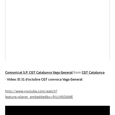
Comunicat S.P. CGT Catalunya Vaga General
from
CGT Catalunya
-
Vídeo: El 31 d'octubre CGT convoca Vaga General
http://www.youtube.com/watch?
feature=player_embedded&v=fIiUJXSO6WE