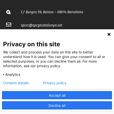
C/ Burgos 59, Baixos – 08014 Barcelona
spccc@
spcgtcatalunya.cat
935 120 481
Privacy on this site
We collect and process your data on this site to better
@CGTCatalunya
understand how it is used. You can give your consent to all or
selected purposes, or you can decline them all. For more
cgtcatalunya
information, see our privacy policy.
CGTCatalunya
Analytics
cgtcatalunya
Consent details
Privacy policy
Accept all
Desenvolupat per
Decline all