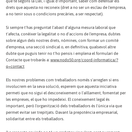
que té segons la Llei, i igual d'important, saber com defensar els
drets que aquesta no reconeix (dret a no ser un esclau de l'empresa,
a no tenir sous o condicions precàries, a ser respectat).
Si sempre t'has preguntat l'abast d'alguna mesura laboral que
t'afecta, conèixer la legalitat o no d'accions de l'empresa, dubtes
sobre algun dels nostres drets, nòmines, com formar un comitè
d'empresa, una secció sindical o, en definitiva, qualsevol altre
dubte que puguis tenir no t'ho pensis i emplena el formulari de
Contacte que trobaràs a:
www.nodo50.org/coord-informatica/?
q=contact
Els nostres problemes com treballadors només s'arreglen si ens
involucrem en la seva solució, esperem que aquesta iniciativa
permeti que no sigui el desconeixement o l'aïllament, fomentat per
les empreses, el que ho impedeixi. El coneixement legal és
important, però l'organització dels treballadors és l'única via que
permet evitar ser trepitjats. Davant la prepotència empresarial,
solidaritat entre els treballadors.