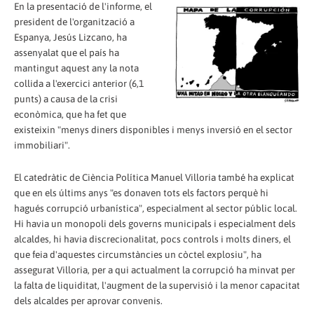
En la presentació de l'informe, el
president de l'organització a
Espanya, Jesús Lizcano, ha
assenyalat que el país ha
mantingut aquest any la nota
collida a l'exercici anterior (6,1
punts) a causa de la crisi
econòmica, que ha fet que
existeixin "menys diners disponibles i menys inversió en el sector
immobiliari".
El catedràtic de Ciència Política Manuel Villoria també ha explicat
que en els últims anys "es donaven tots els factors perquè hi
hagués corrupció urbanística", especialment al sector públic local.
Hi havia un monopoli dels governs municipals i especialment dels
alcaldes, hi havia discrecionalitat, pocs controls i molts diners, el
que feia d'aquestes circumstàncies un còctel explosiu", ha
assegurat Villoria, per a qui actualment la corrupció ha minvat per
la falta de liquiditat, l'augment de la supervisió i la menor capacitat
dels alcaldes per aprovar convenis.