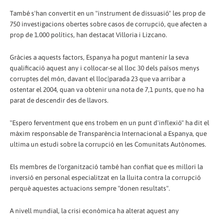
També s'han convertit en un "instrument de dissuasió" les prop de
750 investigacions obertes sobre casos de corrupció, que afecten a
prop de 1.000 polítics, han destacat Villoria i Lizcano.
Gràcies a aquests factors, Espanya ha pogut mantenir la seva
qualificació aquest any i col·locar-se al lloc 30 dels països menys
corruptes del món, davant el lloc|parada 23 que va arribar a
ostentar el 2004, quan va obtenir una nota de 7,1 punts, que no ha
parat de descendir des de llavors.
"Espero ferventment que ens trobem en un punt d'inflexió" ha dit el
màxim responsable de Transparència Internacional a Espanya, que
ultima un estudi sobre la corrupció en les Comunitats Autònomes.
Els membres de l'organització també han confiat que es millori la
inversió en personal especialitzat en la lluita contra la corrupció
perquè aquestes actuacions sempre "donen resultats".
A nivell mundial, la crisi econòmica ha alterat aquest any