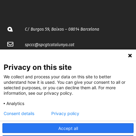
C/ Burgos 59, Baixos – 08014 Barcelona
spccc@
spcgtcatalunya.cat
935 120 481
Privacy on this site
We collect and process your data on this site to better
@CGTCatalunya
understand how it is used. You can give your consent to all or
selected purposes, or you can decline them all. For more
cgtcatalunya
information, see our privacy policy.
CGTCatalunya
Analytics
cgtcatalunya
Consent details
Privacy policy
Accept all