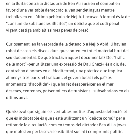
en la lluita contra la dictadura de Ben Ali i ara en el combat en
favor d'una veritable democràcia, van ser detinguts mentre
treballaven en l'última pel·lícula de Nejib. L'acusació formal és la de
“consum de substàncies il·lícites”, un delicte que el codi penal
vigent castiga amb altíssimes penes de presó.
Curiosament, en la vesprada de la detenció a Nejib Abidi li havien
robat de casa els discos durs que contenien tot el material brut del
seu documental. De què tractava aquest documental? Del “tràfic
de la mort” -per utilitzar una expressió de Dali Ghazi-: és a dir, del
contraban d'homes en el Mediterrani, una pràctica que implica
almenys tres parts -el traficant, el govern local i els països
anomenats "d'acollida"- i que ha fet desaparèixer en el mar
desenes, centenars, potser milers de tunisians i subsaharians en els
últims anys.
Qualssevol que siguin els veritables motius d'aquesta detenció, el
que és indubtable és que s'està utilitzant un “delicte comú” per a
retirar de la circulació, com en temps del dictador Ben Ali, a joves
que molesten per la seva sensibilitat social i compromís polític.