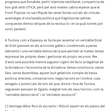
programa que Ennahda, partit islamista neoliberal, compartiria de
bon grat amb UTICA, però per això mateix cabria esperar que el
Front Popular no sacrifiqués les seves lluites socials als virtuals
avantatges d'una baralla política que fragilitza les petites
conquestes democràtiques de la revolució i en la qual només pot
sortir perdent.
A Tunísia, com a Espanya, es lluita per assentar un veritable Estat
de Dret (pensem en els activistes gallecs condemnats a penes
delirants) i una veritable democràcia que permeti al mateix temps
expressar les pròpies idees i gestionar els propis recursos. Res
d'això serà possible mentre segueixi vigent de facto la legalitat de
la dictadura i l'economia de la dictadura. Sense constitució, sense
lleis, sense Assemblea, aquest buit gelatinós s'omple de baixa
política: dreceres, conspiracions, negociacions en l'ombra, cops
amagats o potencials de tots els que, dintre i fora de Tunísia,
segueixen pensant en Egipte, malgrat tots els seus horrors, com la
“veritable democràcia” i la “veritable revolució”.
(*)
Santiago Albar Rico és escriptor i filòsof, expert en els països del