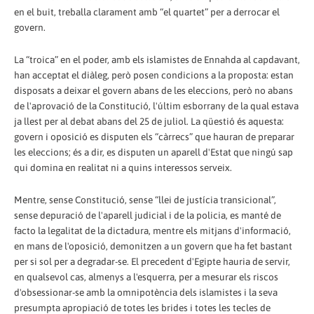
en el buit, treballa clarament amb “el quartet” per a derrocar el
govern.
La “troica” en el poder, amb els islamistes de Ennahda al capdavant,
han acceptat el diàleg, però posen condicions a la proposta: estan
disposats a deixar el govern abans de les eleccions, però no abans
de l'aprovació de la Constitució, l'últim esborrany de la qual estava
ja llest per al debat abans del 25 de juliol. La qüestió és aquesta:
govern i oposició es disputen els “càrrecs” que hauran de preparar
les eleccions; és a dir, es disputen un aparell d'Estat que ningú sap
qui domina en realitat ni a quins interessos serveix.
Mentre, sense Constitució, sense “llei de justícia transicional”,
sense depuració de l'aparell judicial i de la policia, es manté de
facto la legalitat de la dictadura, mentre els mitjans d'informació,
en mans de l'oposició, demonitzen a un govern que ha fet bastant
per si sol per a degradar-se. El precedent d'Egipte hauria de servir,
en qualsevol cas, almenys a l'esquerra, per a mesurar els riscos
d'obsessionar-se amb la omnipotència dels islamistes i la seva
presumpta apropiació de totes les brides i totes les tecles de