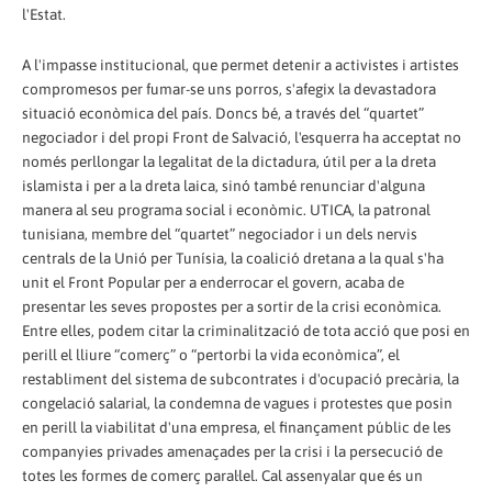
l'Estat.
A l'impasse institucional, que permet detenir a activistes i artistes
compromesos per fumar-se uns porros, s'afegix la devastadora
situació econòmica del país. Doncs bé, a través del “quartet”
negociador i del propi Front de Salvació, l'esquerra ha acceptat no
només perllongar la legalitat de la dictadura, útil per a la dreta
islamista i per a la dreta laica, sinó també renunciar d'alguna
manera al seu programa social i econòmic. UTICA, la patronal
tunisiana, membre del “quartet” negociador i un dels nervis
centrals de la Unió per Tunísia, la coalició dretana a la qual s'ha
unit el Front Popular per a enderrocar el govern, acaba de
presentar les seves propostes per a sortir de la crisi econòmica.
Entre elles, podem citar la criminalització de tota acció que posi en
perill el lliure “comerç” o “pertorbi la vida econòmica”, el
restabliment del sistema de subcontrates i d'ocupació precària, la
congelació salarial, la condemna de vagues i protestes que posin
en perill la viabilitat d'una empresa, el finançament públic de les
companyies privades amenaçades per la crisi i la persecució de
totes les formes de comerç paral·lel. Cal assenyalar que és un