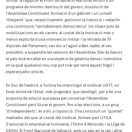
formar -a l'egípcia- el Front de Salvació Nacional entorn d'un
programa de mínims: destitució del govern, dissolució de
l'Assemblea Constituent, formació d'un gabinet i un consell
"d'experts" que -respectivament- gestionin la transició i redactin
una constitució “veritablement democràtica”. Un tibant pols de
mobilitzacions en els carrers, al costat de la invocació més o
menys explícita d'una intervenció militar i la retirada de 70
diputats del Parlament, van dur a l'agost a Ben Jaafer, el seu
president, a suspendre les sessions de l'Assemblea. Des de llavors
el país està encallat en una espècie de gelatina densa i tremolosa
en la qual qualsevol nou cop pot tirar per terra aquest fràgil i
esperançador procés.
En lloc de l'exèrcit, a Tunísia ha intervingut el sindicat UGTT, un
Estat dintre de l'Estat, més pragmàtic que ideològic, per a fer una
proposta de solució que passa per conservar l'Assemblea
Constituent però lliurar el govern, fins a les eleccions, a un grup
"d'independents"; és a dir, a l'oposició. S'ha constituït un “quartet”
mediador del que, al costat del sindicat, formen part UTICA
(l'associació empresarial tunisiana), l'Ordre d'Advocats i la Lliga de
DDHH. El Front Nacional de Salvació, amb un peu en la raó i altre