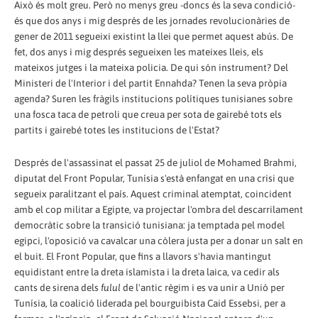
Això és molt greu. Però no menys greu -doncs és la seva condició-
és que dos anys i mig després de les jornades revolucionàries de
gener de 2011 segueixi existint la llei que permet aquest abús. De
fet, dos anys i mig després segueixen les mateixes lleis, els
mateixos jutges i la mateixa policia. De qui són instrument? Del
Ministeri de l'Interior i del partit Ennahda? Tenen la seva pròpia
agenda? Suren les fràgils institucions polítiques tunisianes sobre
una fosca taca de petroli que creua per sota de gairebé tots els
partits i gairebé totes les institucions de l'Estat?
Després de l'assassinat el passat 25 de juliol de Mohamed Brahmi,
diputat del Front Popular, Tunísia s'està enfangat en una crisi que
segueix paralitzant el país. Aquest criminal atemptat, coincident
amb el cop militar a Egipte, va projectar l'ombra del descarrilament
democràtic sobre la transició tunisiana: ja temptada pel model
egipci, l'oposició va cavalcar una còlera justa per a donar un salt en
el buit. El Front Popular, que fins a llavors s'havia mantingut
equidistant entre la dreta islamista i la dreta laica, va cedir als
cants de sirena dels
fulul
de l'antic règim i es va unir a Unió per
Tunísia, la coalició liderada pel bourguibista Caid Essebsi, per a