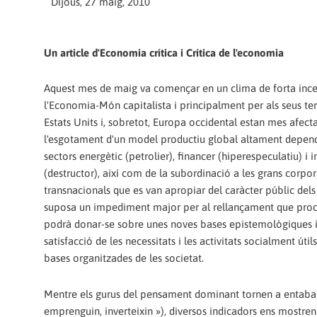
Dijous, 27 maig, 2010
Un article d'Economia crítica i Crítica de l'economia
Aquest mes de maig va començar en un clima de forta ince
l'Economia-Món capitalista i principalment per als seus terr
Estats Units i, sobretot, Europa occidental estan mes afect
l'esgotament d'un model productiu global altament depend
sectors energètic (petrolier), financer (hiperespeculatiu) i 
(destructor), així com de la subordinació a les grans corpo
transnacionals que es van apropiar del caràcter públic dels
suposa un impediment major per al rellançament que proclame
podrà donar-se sobre unes noves bases epistemològiques i
satisfacció de les necessitats i les activitats socialment útils
bases organitzades de les societat.
Mentre els gurus del pensament dominant tornen a entabana
emprenguin, inverteixin »), diversos indicadors ens mostren