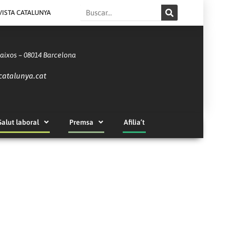
Search
VISTA CATALUNYA
Baixos – 08014 Barcelona
catalunya.cat
Salut laboral
Premsa
Afilia’t