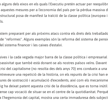
ón alguns dels eixos en els quals l'Executiu pretén actuar per reequilib
n aquestes mesures per a l'economia del país per la pèrdua massiva 
tructural posa de manifest la traïció de la classe política (europea i
ls.
stem preparant per als pròxims atacs contra els drets dels treballado
 de "reformes". Alguns exemples són la reforma del sistema de pensio
l sistema financer i les caixes d'estalvi.
ives i la cada vegada major barra de la classe política i empresarial
assivitat que també està donant-se als nostres països veïns. Davant l
risi del capitalisme (no resolta des dels anys 70) ens condueix a una
treveure una repetició de la història, on els repunts de la crisi han e
tures de sostracció i acumulació d'excedents, així com els mecanism
 ha deixat patent aquesta crisi de la dissidència, que es torna inútil 
ense cap vocació de situar-se en el centre de la quotidianitat. Perquè
tra l'hegemonia del capital, mostra una certa immaduresa dels subjecte