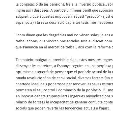
la congelació de les pensions, fre a la inversió pública... s
ingressos i despeses. A part de l'immens perill que supose
adquisitiu que aquestes impliquen, aquest "pseudo" -ajust es
espanyola) i la seva desviació cap a les tesis més neolibera
I com diuen que les desgràcies mai no vénen soles, ja ens e
treballadores, que vindran presentades sota el discret nom
que s'anuncia en el mercat de treball, així com la reforma de
Tanmateix, malgrat el previsible d'aquestes mesures regress
dissenyar les mateixes, a Espanya seguim en una perplexa p
optimisme esquerrà de pensar que el període actual de la c
onada revolucionària de canvi social, diversos factors fan en
coartada ideal dels poderosos per renovar les seves estruc
permeten el seu control i dominació de la població. L'1 maig
en innocus debats grupusculars i ingènues reivindicacions s
relació de forces i la incapacitat de generar conflicte con
socials que poden revertir les tendències actuals a l'ajust.