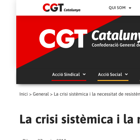
QUI SOM
Acció Sindical
Acció Social
Inici
>
General
>
La crisi sistèmica i la necessitat de resistè
La crisi sistèmica i la