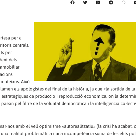
rtesa per a
itoris centrals.
ats per
ent dels
immobiliari
racions
 mateixos. Això
n els apologistes del final de la història, ja que «la sortida de la c
 estratègiques de producció i reproducció econòmica, on la determi
 passin pel filtre de la voluntat democràtica i la intel·ligència col·lecti
r-nos amb el vell optimisme «autorealitzatiu» (la crisi ha acabat, 
 una realitat problemàtica i una incompetència suma de les elits polí