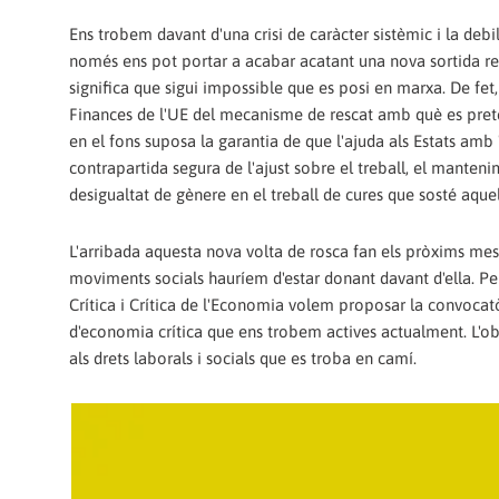
Ens trobem davant d'una crisi de caràcter sistèmic i la debi
només ens pot portar a acabar acatant una nova sortida regr
significa que sigui impossible que es posi en marxa. De fet,
Finances de l'UE del mecanisme de rescat amb què es pretén
en el fons suposa la garantia de que l'ajuda als Estats am
contrapartida segura de l'ajust sobre el treball, el manteni
desigualtat de gènere en el treball de cures que sosté aquel
L'arribada aquesta nova volta de rosca fan els pròxims meso
moviments socials hauríem d'estar donant davant d'ella. Per
Crítica i Crítica de l'Economia volem proposar la convocatò
d'economia crítica que ens trobem actives actualment. L'obj
als drets laborals i socials que es troba en camí.