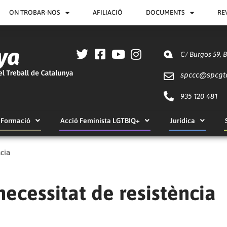
ON TROBAR-NOS
AFILIACIÓ
DOCUMENTS
RE
C/ Burgos 59, 
spccc@
spcgt
935 120 481
Formació
Acció Feminista LGTBIQ+
Jurídica
ncia
 necessitat de resistència