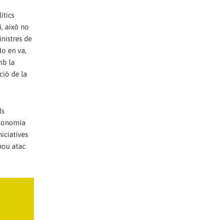
ítics
i, això no
inistres de
No en va,
mb la
ció de la
ls
Economia
iciatives
nou atac