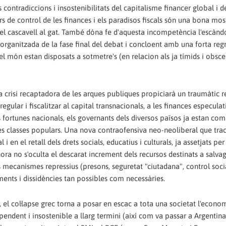
 contradiccions i insostenibilitats del capitalisme financer global i de
rs de control de les finances i els paradisos fiscals són una bona mos
i el cascavell al gat. També dóna fe d'aquesta incompetència l'escànd
organitzada de la fase final del debat i concloent amb una forta reg
l món estan disposats a sotmetre's (en relacion als ja tímids i obs
 crisi recaptadora de les arques publiques propiciarà un traumàtic re
egular i fiscalitzar al capital transnacionals, a les finances especulati
s fortunes nacionals, els governants dels diversos països ja estan co
 les classes populars. Una nova contraofensiva neo-neoliberal que tra
i en el retall dels drets socials, educatius i culturals, ja assetjats pe
hora no s'oculta el descarat increment dels recursos destinats a salva
mecanismes repressius (presons, seguretat "ciutadana", control socia
ents i dissidències tan possibles com necessàries.
 el col·lapse grec torna a posar en escac a tota una societat l'econo
ndent i insostenible a llarg termini (així com va passar a Argentina