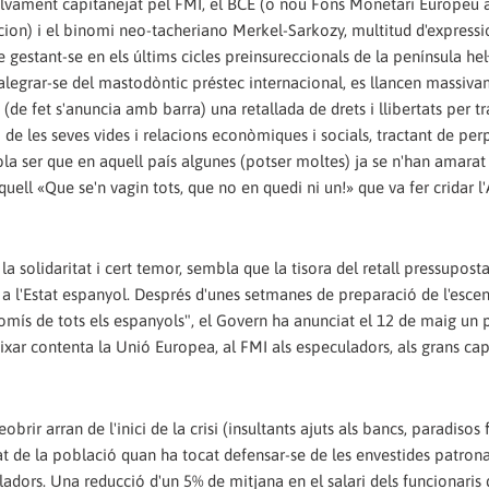
 salvament capitanejat pel FMI, el BCE (o nou Fons Monetari Europeu
cion) i el binomi neo-tacheriano Merkel-Sarkozy, multitud d'expressi
gestant-se en els últims cicles preinsureccionals de la península hel·
'alegrar-se del mastodòntic préstec internacional, es llancen massiva
ta (de fet s'anuncia amb barra) una retallada de drets i llibertats per tr
 de les seves vides i relacions econòmiques i socials, tractant de pe
bla ser que en aquell país algunes (potser moltes) ja se n'han amarat
quell «Que se'n vagin tots, que no en quedi ni un!» que va fer cridar l
la solidaritat i cert temor, sembla que la tisora del retall pressuposta
 a l'Estat espanyol. Després d'unes setmanes de preparació de l'escen
mpromís de tots els espanyols", el Govern ha anunciat el 12 de maig un 
xar contenta la Unió Europea, al FMI als especuladors, als grans cap
ir arran de l'inici de la crisi (insultants ajuts als bancs, paradisos f
itat de la població quan ha tocat defensar-se de les envestides patronal
ladors. Una reducció d'un 5% de mitjana en el salari dels funcionaris d