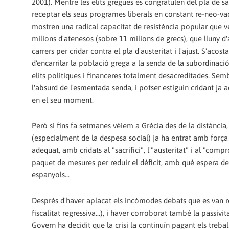
2001). Mentre les elits gregues es congratulen del pla de
receptar els seus programes liberals en constant re-neo-va
mostren una radical capacitat de resistència popular que ve 
milions d'atenesos (sobre 11 milions de grecs), que lluny d
carrers per cridar contra el pla d'austeritat i l'ajust. S'acos
d'encarrilar la població grega a la senda de la subordinació
elits polítiques i financeres totalment desacreditades. Sem
l'absurd de l'esmentada senda, i potser estiguin cridant ja a
en el seu moment.
Però si fins fa setmanes vèiem a Grècia des de la distància, 
(especialment de la despesa social) ja ha entrat amb força
adequat, amb cridats al "sacrifici", l'"austeritat" i al "co
paquet de mesures per reduir el dèficit, amb què espera dei
espanyols...
Després d'haver aplacat els incòmodes debats que es van reobr
fiscalitat regressiva...), i haver corroborat també la passiv
Govern ha decidit que la crisi la continuïn pagant els trebal