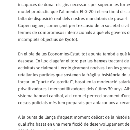
incapaces de donar els girs necessaris per superar les fortes
model productiu que l'alimenta. El G-20 i el seu tímid discu
falta de disposició real dels nostres mandataris de posar-l
Copenhaguen, començant per l'exclusió de la societat civil 
termes de compromisos internacionals a què els governs de
incomplets objectius de Kyoto).
En el pla de les Economies-Estat, tot apunta també a què la
despesa. En lloc d'agafar el toro per les banyes tractant de r
activitats socialment i ecològicament nocives i en les gran
retallar les partides que sostenen la fràgil subsistència de
forçar un "pacte d'austeritat", basat en la moderació salarial 
privatitzadores i mercantilitzadores dels últims 30 anys. Al
sistema bancari caníbal, així com el perfeccionament d'uns 
cossos policials més ben preparats per aplacar uns aixecam
A la punta de llança d'aquest moment delicat de la història,
qual s'ha basat en una mera ficció de desenvolupament depe