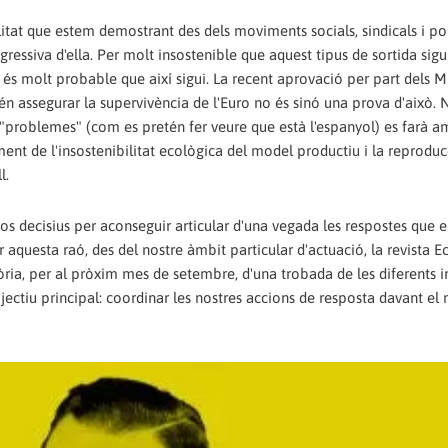
litat que estem demostrant des dels moviments socials, sindicals i pol
essiva d'ella. Per molt insostenible que aquest tipus de sortida sigu
 és molt probable que així sigui. La recent aprovació per part dels M
 assegurar la supervivència de l'Euro no és sinó una prova d'això. 
b "problemes" (com es pretén fer veure que està l'espanyol) es farà a
ment de l'insostenibilitat ecològica del model productiu i la reproduc
l.
s decisius per aconseguir articular d'una vegada les respostes que e
 aquesta raó, des del nostre àmbit particular d'actuació, la revista 
ria, per al pròxim mes de setembre, d'una trobada de les diferents in
ectiu principal: coordinar les nostres accions de resposta davant el 