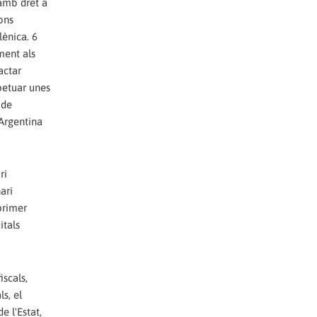
 amb dret a
ons
lènica. 6
ment als
actar
rpetuar unes
 de
'Argentina
ri
ari
primer
itals
iscals,
s, el
e l'Estat,