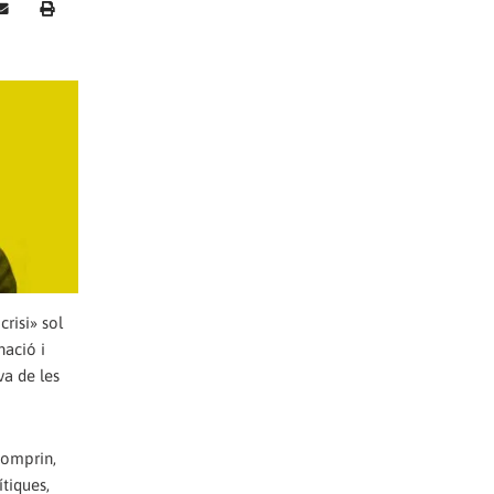
risi» sol
nació i
va de les
comprin,
tiques,