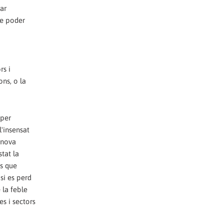
rar
de poder
rs i
ns, o la
 per
'insensat
 nova
stat la
es que
si es perd
 la feble
s i sectors