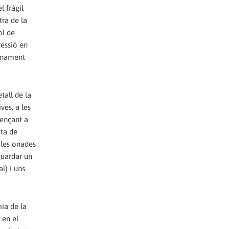
l fràgil
tra de la
ol de
ressió en
cenament
tall de la
ves, a les
mençant a
cta de
r les onades
guardar un
l) i uns
mia de la
 en el