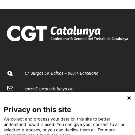
C/ Burgos 59, Baixos – 08014 Barcelona
spccc@
spcgtcatalunya.cat
935 120 481
Privacy on this site
We collect and process your data on this site to better
@CGTCatalunya
understand how it is used. You can give your consent to all or
selected purposes, or you can decline them all. For more
cgtcatalunya