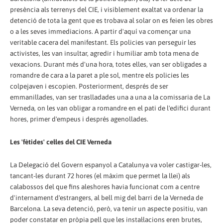
presència als terrenys del CIE, i visiblement exaltat va ordenar la
detenció de tota la gent que es trobava al solar on es feien les obres
o a les seves immediacions. A partir d'aquí va començar una
veritable cacera del manifestant. Els policies van perseguir les
activistes, les van insultar, agredir i humiliar amb tota mena de
vexacions. Durant més d'una hora, totes elles, van ser obligades a
romandre de cara a la paret a ple sol, mentre els policies les
colpejaven i escopien. Posteriorment, després de ser
emmanillades, van ser traslladades una a una a la comissaria de La
Verneda, on les van obligar a romandre en el pati de l'edifici durant
hores, primer d'empeus i després agenollades.
Les 'fètides' cel·les del CIE Verneda
La Delegació del Govern espanyol a Catalunya va voler castigar-les,
tancant-les durant 72 hores (el màxim que permet la llei) als
calabossos del que fins aleshores havia funcionat com a centre
d'internament d'estrangers, al bell mig del barri de la Verneda de
Barcelona. La seva detenció, però, va tenir un aspecte positiu, van
poder constatar en pròpia pell que les instal·lacions eren brutes,