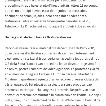
planteja la presentació d'un recurs per a impugnar tot el
procediment, que ha estat ple d'irregularitats. Altres 11 persones,
que en un principi havien estat detingudes i processades,
finalment no seran jutjades, però han estat citades com a
testimonis. Entre aquestes hi havia quatre periodistes –TVE,
Telecinco i La Directa (qui escriu aquest article)– i dos advocats.
Un llarg matí de Sant Joan i 72h als calabossos
L'acció es va realitzar el matí del dia de Sant Joan de l'any 2006,
quan desenes d'activistes contràries als centres d'internament
d'estrangers i a la Llei d'Estrangeria van accedir a les obres del nou
CIE de la Zona Franca i van procedir a fer un desmuntatge simbòlic
de reixes, portes i càmeres de vídeovigilància. La protesta es va fer
en el marc de la Segona Caravana Europea per a la Llibertat de
Moviment, que durant aquells dies va recórrer diverses ciutats de
l'Estat espanyol. Tot plegat es va efectuar sense provocar cap
destrossa, mitjançant clau anglesa i tornavís. Després, van anar
deixant el material desmuntat a la planta baixa de l'edifici. De cop i
volta, però, un comandament de la Unitat d'Intervenció Policial de
Barcelona (antiavalots de la policia espanyola) va fer acte de