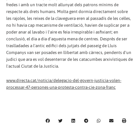
fredes i amb un tracte molt allunyat dels patrons mínims de
respecte als drets humans. Molta gent dormia directament sobre
les rajoles, les reixes de la claveguera eren al passadís de les cel·les,
no hi havia cap mecanisme de ventilació, havien de suplicar per a
poder anar al lavabo i l'aire es feia irrespirable i asfixiant; en
conclusió, el dia a dia d'aquesta mena de centres. Després de ser
traslladades a l'antic edifici dels jutjats del passeig de Lluis
Companys van ser posades en llibertat amb càrrecs, pendents d'un
judici que ara es vol desenterrar de les catacumbes arxivístiques de
l'actual Ciutat de la Justícia.
www.directa.cat/noticia/delegacio-del-govern-justicia-volen-
processar-47-persones-una-protesta-contra-cie-zona-franc