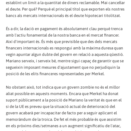
establint un límit a la quantitat de diners reclamable. Mai cancel·lar
el deute. Per què? Perquè el principal títol que exporten els nostres
bancs als mercats internacionals és el deute hipotecari titolitzat.
És a dir, la dació en pagament és absolutament clau perquè trenca
amb l'actiu fonamental de la nostra banca en el mercat financer.
Així d'important és. És més que previsible que des dels mercats
financers internacionals es respongui amb la màxima duresa quan
vegin apuntar algun dubte del govern en relació a aquesta qüestió.
Mariano serveix, i serveix bé, mentre sigui capaç de garantir que se
segueixin imposant mesures d'ajustament que no perjudiquin la
posició de les elits financeres representades per Merkel.
No obstant això, tot indica que un govern zombie no és el millor
aliat possible en aquests moments. Encara que Merkel ha donat
suport públicament a la posició de Mariano la veritat és que en el
si de la UE es preveu que la situació actual de deterioració del
govern acabarà per incapacitar de facto per a seguir aplicant el
memoràndum de la troica. De fet el més probable és que assistim
en els pròxims dies/setmanes a un augment significatiu de l'atac,