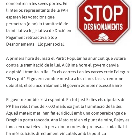
concentren a les seves portes. En
l'interior, representants de la PAH
esperen les votacions que
permetran (o no) la tramitació de
la iniciativa legislativa de Dació en
Pagament retroactiva, Stop
Desnonaments i Lloguer social.
A primera hora del matí el Partit Popular ha anunciat que votarà
contra la tramitació de la llei. A última hora el govern canvia
d'opinió i tramita la llei. En els carrers i en les xarxes creix l'alegria:
“Sí es pot”. El govern zombie mostra a les clares la seva enorme
debilitat, el seu acorralament. El govern zombie necessita aire.
El govern zombie està espantat. En tot just 5 dies els diputats del
PP han rebut més de 7.000 mails exigint la tramitació de la llei.
Aquell mateix matí han fet el ridícul amb una compareixença de
Draghi a porta tancada. Ana Mato està en el punt de mira, Rajoy es
tanca en una televisió per a donar rodes de premsa… I cada dia hi
ha més suïcidis directament vinculats amb la política