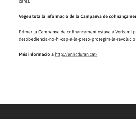
cares.
Vegeu tota la informació de la Campanya de cofinançame
Primer la Campanya de cofinançament estava a Verkami per
desobediencia-no-hi-cap-a-la-preso-protegim-la-revolucio-
Més informació a
http://enricduran.cat/