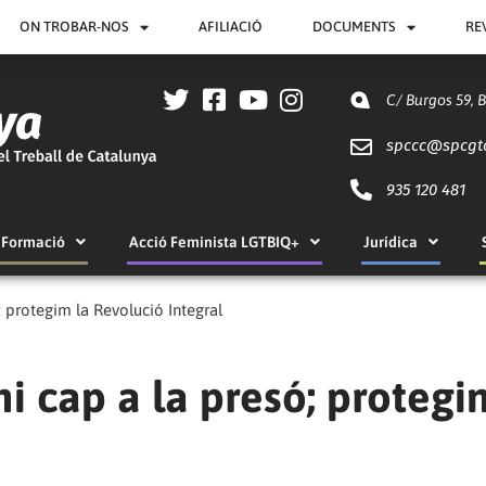
ON TROBAR-NOS
AFILIACIÓ
DOCUMENTS
RE
C/ Burgos 59, 
spccc@
spcgt
935 120 481
Formació
Acció Feminista LGTBIQ+
Jurídica
; protegim la Revolució Integral
i cap a la presó; protegi