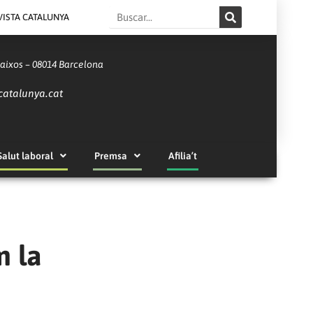
Search
VISTA CATALUNYA
Baixos – 08014 Barcelona
catalunya.cat
Salut laboral
Premsa
Afilia’t
m la