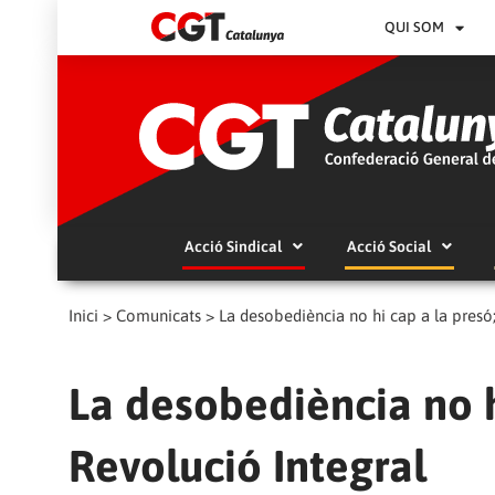
QUI SOM
Acció Sindical
Acció Social
Inici
>
Comunicats
>
La desobediència no hi cap a la presó
La desobediència no h
Revolució Integral