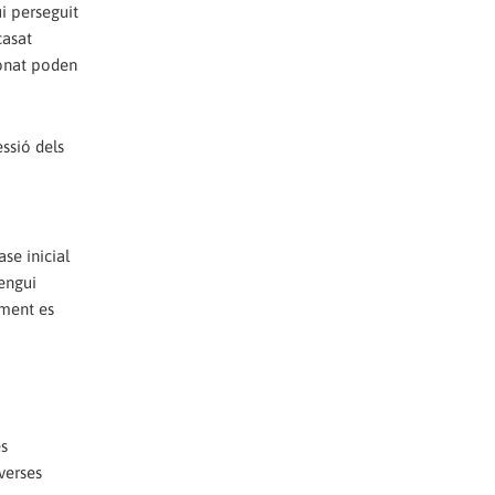
i perseguit
casat
donat poden
essió dels
se inicial
tengui
ament es
es
verses