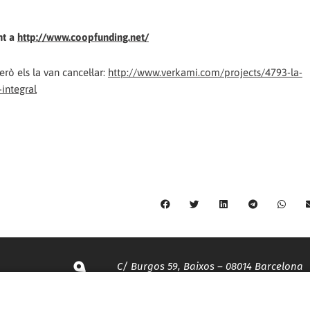
nt a
http://www.coopfunding.net/
ò els la van cancel·lar:
http://www.verkami.com/projects/4793-la-
integral
C/ Burgos 59, Baixos – 08014 Barcelona
spccc@
spcgtcatalunya.cat