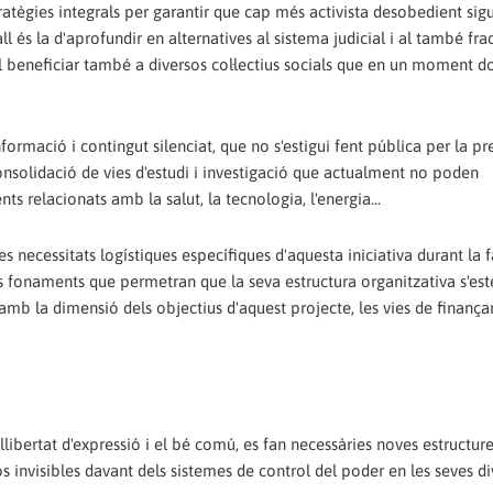
ratègies integrals per garantir que cap més activista desobedient sigu
l és la d'aprofundir en alternatives al sistema judicial i al també fra
 beneficiar també a diversos col·lectius socials que en un moment 
nformació i contingut silenciat, que no s'estigui fent pública per la pr
nsolidació de vies d'estudi i investigació que actualment no poden
s relacionats amb la salut, la tecnologia, l'energia...
 necessitats logístiques específiques d'aquesta iniciativa durant la fa
els fonaments que permetran que la seva estructura organitzativa s'es
mb la dimensió dels objectius d'aquest projecte, les vies de finanç
libertat d'expressió i el bé comú, es fan necessàries noves estructur
 invisibles davant dels sistemes de control del poder en les seves di