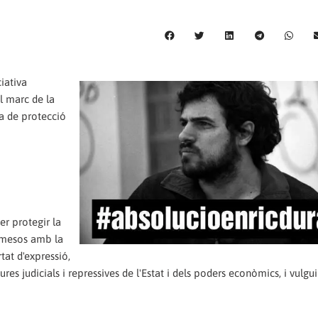
iativa
l marc de la
va de protecció
er protegir la
promesos amb la
rtat d'expressió,
s judicials i repressives de l'Estat i dels poders econòmics, i vulgui