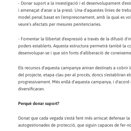
- Donar suport a la investigació i el desenvolupament d'est
i amenaçat d'anar a la presó. Una d'aquestes línies de trebal
model penal basat en l'empresonament, amb la qual es vol
veure's afectats per mesures penitenciaries.
- Fomentar la llibertat d'expressió a través de la difusió d'i
poders establerts. Aquesta estructura permetrà també la co
desenvolupar-se i que són fonts d'alliberació de coneixement
Els recursos d'aquesta campanya aniran destinats a cobrir les
del projecte, etapa clau per al procés, doncs s'establiran 
progressivament. Més enllà d'aquesta campanya, i d'acord a
diversificaran.
Perquè donar suport?
Donat que cada vegada s'està fent més arriscat defensar la l
autogestionades de protecció, que siguin capaces de fer-nos