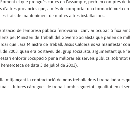
 de Foment el que prengués cartes en l'assumpte, però en comptes de 
os d'altres províncies que, a més de comportar una formació nul·la en 
ecessitats de manteniment de moltes altres instal·lacions.
atització de l'empresa pública ferroviària i canviar ocupació fixa am
erts pel Ministeri de Treball del Govern Socialista que parlen de mil
rdar que l'ara Ministre de Treball, Jesús Caldera es va manifestar con
ol de 2003, quan era portaveu del grup socialista, argumentant que “e
essari enfortir l'ocupació per a millorar els serveis públics, sobretot 
 hemeroteca de data 3 de juliol de 2003).
la mitjançant la contractació de nous treballadors i treballadores q
als i futures càrregues de treball, amb seguretat i qualitat en el ser