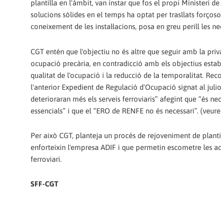
plantilla en l'àmbit, van instar que fos el propi Ministeri
solucions sòlides en el temps ha optat per trasllats forços
coneixement de les instal·lacions, posa en greu perill les n
CGT entén que l'objectiu no és altre que seguir amb la priv
ocupació precària, en contradicció amb els objectius establ
qualitat de l'ocupació i la reducció de la temporalitat. Reco
l'anterior Expedient de Regulació d'Ocupació signat al juli
deterioraran més els serveis ferroviaris” afegint que “és nec
essencials” i que el “ERO de RENFE no és necessari”. (veure
Per això CGT, planteja un procés de rejoveniment de plantil
enforteixin l'empresa ADIF i que permetin escometre les actu
ferroviari.
SFF-CGT