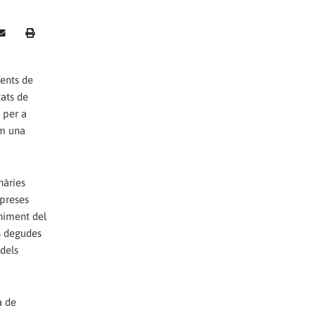
ients de
tats de
 per a
om una
nàries
mpreses
eniment del
es degudes
 dels
a de