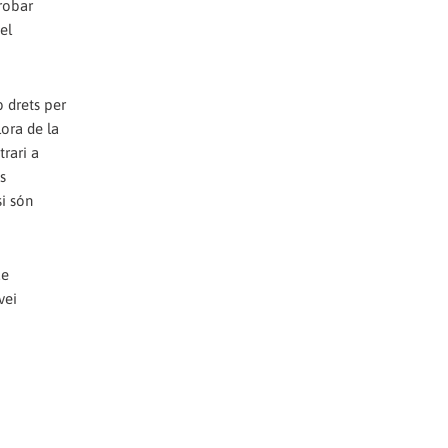
trobar
el
b drets per
lora de la
trari a
s
si són
ue
vei