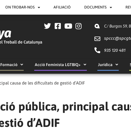
ON TROBAR-NOS
AFILIACIÓ
DOCUMENTS
RE
C/ Burgos 59, 
spccc@
spcgt
935 120 481
Formació
Acció Feminista LGTBIQ+
Jurídica
ipal causa de les dificultats de gestió d’ADIF
ció pública, principal cau
gestió d’ADIF