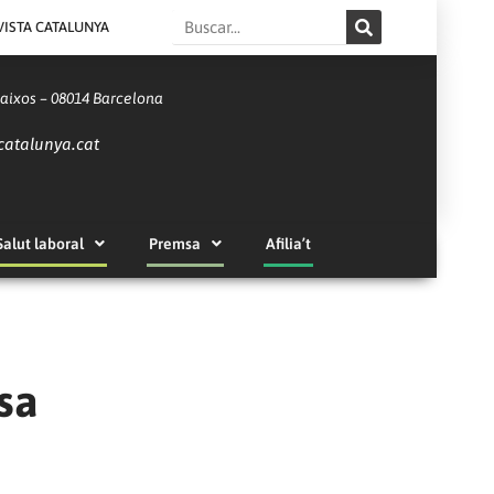
Search
VISTA CATALUNYA
Baixos – 08014 Barcelona
catalunya.cat
Salut laboral
Premsa
Afilia’t
sa