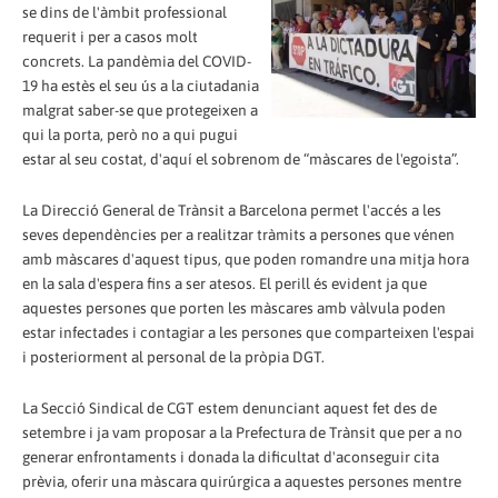
se dins de l'àmbit professional
requerit i per a casos molt
concrets. La pandèmia del COVID-
19 ha estès el seu ús a la ciutadania
malgrat saber-se que protegeixen a
qui la porta, però no a qui pugui
estar al seu costat, d'aquí el sobrenom de “màscares de l'egoista”.
La Direcció General de Trànsit a Barcelona permet l'accés a les
seves dependències per a realitzar tràmits a persones que vénen
amb màscares d'aquest tipus, que poden romandre una mitja hora
en la sala d'espera fins a ser atesos. El perill és evident ja que
aquestes persones que porten les màscares amb vàlvula poden
estar infectades i contagiar a les persones que comparteixen l'espai
i posteriorment al personal de la pròpia DGT.
La Secció Sindical de CGT estem denunciant aquest fet des de
setembre i ja vam proposar a la Prefectura de Trànsit que per a no
generar enfrontaments i donada la dificultat d'aconseguir cita
prèvia, oferir una màscara quirúrgica a aquestes persones mentre