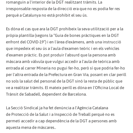
romanguin a l'interior de la DGT realitzant tràmits. La
irresponsable resposta de la direcció era que no es podia fer res
perquè a Catalunya no està prohibit el seu ús.
Es dóna el cas que ara la DGT prohibeix la seva utilització per a la
pròpia plantilla (segons la “Guia de bones pràctiques en la DGT
enfront del COVID-19”) i en l'àrea d'exàmens, amb una instrucció
que impedeix el seu ús a l'aula d'examen teòric i en els vehicles
d'examen pràctic. Es pot produir l'absurd que la persona amb
màscara amb vàlvula que vulgui accedir a l'aula de teòrica amb
entrada al carrer Mineria no pugui fer-ho, però sí que podria fer-ho
per l'altra entrada de la Prefectura en Gran Via, posant en clar perill
no sols la salut del personal de la DGT sinó la resta de públic que
ve a realitzar tràmits. El mateix perill es dóna en l'Oficina Local de
Trànsit de Sabadell, dependent de Barcelona.
La Secció Sindical ja ha fet denúncia a l'Agència Catalana
de Protecció de la Salut i a Inspecció de Treball perquè no es
permeti accedir a cap dependència de la DGT a persones amb
aquesta mena de màscares..