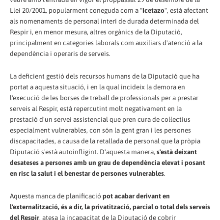
Llei 20/2001, popularment coneguda com a "
Icetazo
", està afectant
als nomenaments de personal interí de durada determinada del
Respir i, en menor mesura, altres orgànics de la Diputació,
principalment en categories laborals com auxiliars d'atenció a la
dependència i operaris de serveis.
La deficient gestió dels recursos humans de la Diputació que ha
portat a aquesta situació, i en la qual incideix la demora en
l'execució de les borses de treball de professionals per a prestar
serveis al Respir, està repercutint molt negativament en la
prestació d'un servei assistencial que pren cura de col·lectius
especialment vulnerables, con són la gent gran i les persones
discapacitades, a causa de la retallada de personal que la pròpia
Diputació s'està autoinfligint. D'aquesta manera,
s'està deixant
desateses a persones amb un grau de dependència elevat i posant
en risc la salut i el benestar de persones vulnerables
.
Aquesta manca de planificació
pot acabar derivant en
l'externalització, és a dir, la privatització, parcial o total dels serveis
del Respir
, atesa la incapacitat de la Diputació de cobrir