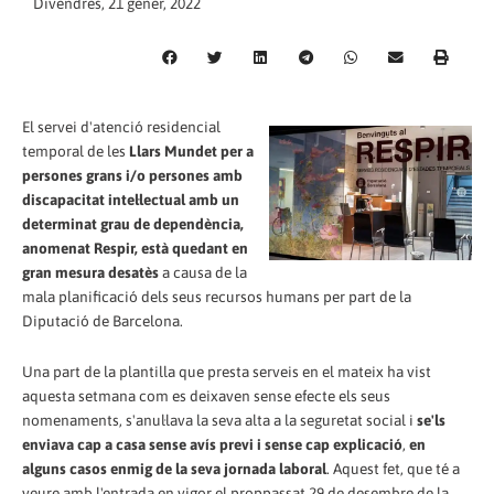
Divendres, 21 gener, 2022
El servei d'atenció residencial
temporal de les
Llars Mundet per a
persones grans i/o persones amb
discapacitat intel·lectual amb un
determinat grau de dependència,
anomenat Respir, està quedant en
gran mesura desatès
a causa de la
mala planificació dels seus recursos humans per part de la
Diputació de Barcelona.
Una part de la plantilla que presta serveis en el mateix ha vist
aquesta setmana com es deixaven sense efecte els seus
nomenaments, s'anul·lava la seva alta a la seguretat social i
se'ls
enviava cap a casa sense avís previ i sense cap explicació
,
en
alguns casos enmig de la seva jornada laboral
. Aquest fet, que té a
veure amb l'entrada en vigor el proppassat 29 de desembre de la