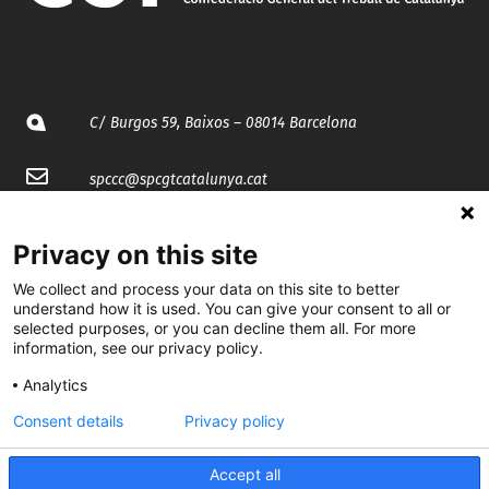
C/ Burgos 59, Baixos – 08014 Barcelona
spccc@
spcgtcatalunya.cat
935 120 481
Privacy on this site
We collect and process your data on this site to better
@CGTCatalunya
understand how it is used. You can give your consent to all or
selected purposes, or you can decline them all. For more
cgtcatalunya
information, see our privacy policy.
CGTCatalunya
Analytics
Consent details
Privacy policy
cgtcatalunya
Accept all