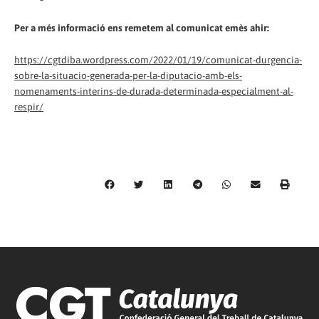
Per a més informació ens remetem al comunicat emès ahir:
https://cgtdiba.wordpress.com/2022/01/19/comunicat-durgencia-
sobre-la-situacio-generada-per-la-diputacio-amb-els-
nomenaments-interins-de-durada-determinada-especialment-al-
respir/