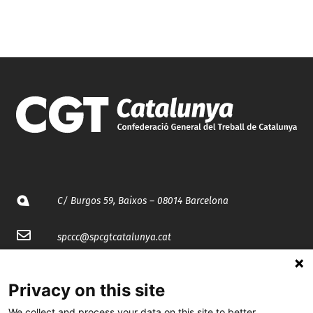
C/ Burgos 59, Baixos – 08014 Barcelona
spccc@
spcgtcatalunya.cat
935 120 481
Privacy on this site
We collect and process your data on this site to better
@CGTCatalunya