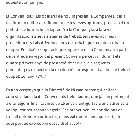
aquesta companyia.
El Conveni diu: “Els operaris de nou ingrés en la Companyia, per a
facilitar un millor aprofitament de les seves aptituds, precisen d'un
període de formació i adaptació a la Companyia, a la seva
organització, els seus sistemes de treball, les seves normes i
procediments i als diferents llocs de treball que puguin arribar a
ocupar. Per això els operaris que ingressin en la Companyia a partir
de l'entrada en vigor del present Conveni percebran durant els
quatre primers anys de prestació de serveis, els següents
percentatges respecte a la retribució corresponent al lloc de treball
ocupat: 1er any 75%...”
És una vergonya que la Direcció de Nissan pretengui aplicar
aquesta clàusula del Conveni als treballadors, que ja han pertangut
a ella, alguns fins i tot més de 15 anys d'antiguitat, a uns altres se'ls
vol aplicar per segona vegada. Ens preocupen les condicions de
treball dels nous contractes, o ens val només amb que estiguin
aquí perquè exerceixin el seu dret al vot?