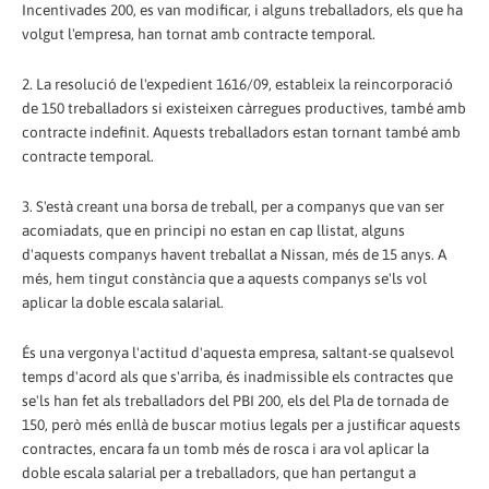
Incentivades 200, es van modificar, i alguns treballadors, els que ha
volgut l'empresa, han tornat amb contracte temporal.
2. La resolució de l'expedient 1616/09, estableix la reincorporació
de 150 treballadors si existeixen càrregues productives, també amb
contracte indefinit. Aquests treballadors estan tornant també amb
contracte temporal.
3. S'està creant una borsa de treball, per a companys que van ser
acomiadats, que en principi no estan en cap llistat, alguns
d'aquests companys havent treballat a Nissan, més de 15 anys. A
més, hem tingut constància que a aquests companys se'ls vol
aplicar la doble escala salarial.
És una vergonya l'actitud d'aquesta empresa, saltant-se qualsevol
temps d'acord als que s'arriba, és inadmissible els contractes que
se'ls han fet als treballadors del PBI 200, els del Pla de tornada de
150, però més enllà de buscar motius legals per a justificar aquests
contractes, encara fa un tomb més de rosca i ara vol aplicar la
doble escala salarial per a treballadors, que han pertangut a