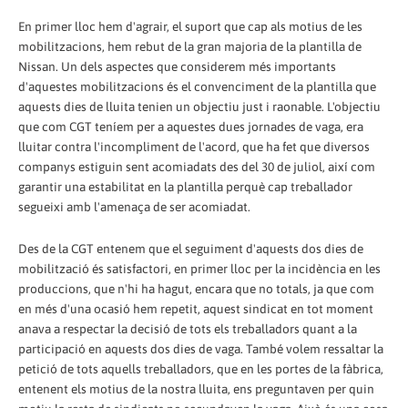
En primer lloc hem d'agrair, el suport que cap als motius de les
mobilitzacions, hem rebut de la gran majoria de la plantilla de
Nissan. Un dels aspectes que considerem més importants
d'aquestes mobilitzacions és el convenciment de la plantilla que
aquests dies de lluita tenien un objectiu just i raonable. L'objectiu
que com CGT teníem per a aquestes dues jornades de vaga, era
lluitar contra l'incompliment de l'acord, que ha fet que diversos
companys estiguin sent acomiadats des del 30 de juliol, així com
garantir una estabilitat en la plantilla perquè cap treballador
segueixi amb l'amenaça de ser acomiadat.
Des de la CGT entenem que el seguiment d'aquests dos dies de
mobilització és satisfactori, en primer lloc per la incidència en les
produccions, que n'hi ha hagut, encara que no totals, ja que com
en més d'una ocasió hem repetit, aquest sindicat en tot moment
anava a respectar la decisió de tots els treballadors quant a la
participació en aquests dos dies de vaga. També volem ressaltar la
petició de tots aquells treballadors, que en les portes de la fàbrica,
entenent els motius de la nostra lluita, ens preguntaven per quin