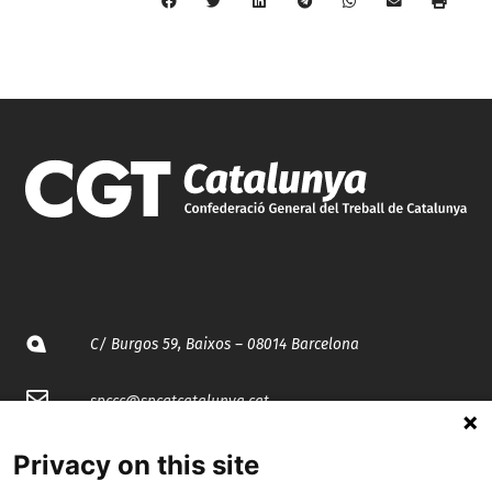
C/ Burgos 59, Baixos – 08014 Barcelona
spccc@
spcgtcatalunya.cat
935 120 481
Privacy on this site