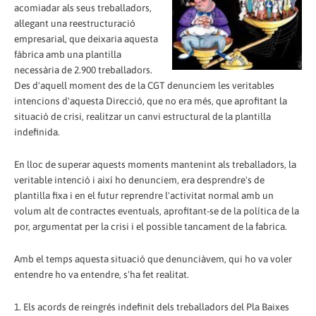
acomiadar als seus treballadors,
al·legant una reestructuració
empresarial, que deixaria aquesta
fàbrica amb una plantilla
necessària de 2.900 treballadors.
Des d'aquell moment des de la CGT denunciem les veritables
intencions d'aquesta Direcció, que no era més, que aprofitant la
situació de crisi, realitzar un canvi estructural de la plantilla
indefinida.
En lloc de superar aquests moments mantenint als treballadors, la
veritable intenció i així ho denunciem, era desprendre's de
plantilla fixa i en el futur reprendre l'activitat normal amb un
volum alt de contractes eventuals, aprofitant-se de la política de la
por, argumentat per la crisi i el possible tancament de la fabrica.
Amb el temps aquesta situació que denunciàvem, qui ho va voler
entendre ho va entendre, s'ha fet realitat.
1. Els acords de reingrés indefinit dels treballadors del Pla Baixes