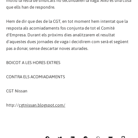
motiu la resta de sindicats no secundaven la vaga. Això és una cosa
que ells han de respondre.
Hem de dir que des de la CGT, en tot moment hem intentat que la
resposta als acomiadaments fos conjunta de tot el Comitè
d'Empresa. Durant els pròxims dies analitzarem el resultat
d'aquestes dues jornades de vaga i decidirem com serà el següent
pas a donar, sense descartar noves aturades.
BOICOT A LES HORES EXTRES
CONTRA ELS ACOMIADAMENTS
CGT Nissan
http://
cgtnissan.blogspot.com/