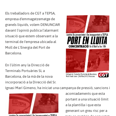
Els treballadors de CGT a TEPSA,
empresa d'emmagatzematge de
granels líquids, volem DENUNCIAR
davant l’opinió publica l’alarmant
situació que estem observant a la
terminal de I'empresa ubicada al
Moll de L’Energia del Port de
Barcelona.
En l’últim any la Direcció de
Terminals Portuàries SL a
Barcelona, de la mà de la nova
incorporació a la Direcció del Sr.
Ignasi Marí Gimeno, ha iniciat una campanya de pressió
, sancions i
acomiadaments que esta
portant a una situació límit
a la plantilla i que esta
generant un greu risc per a