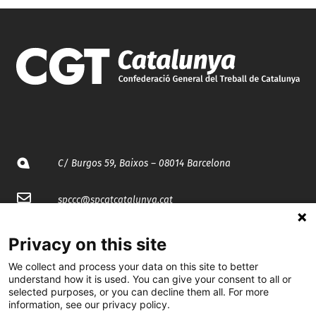
C/ Burgos 59, Baixos – 08014 Barcelona
spccc@
spcgtcatalunya.cat
935 120 481
Privacy on this site
We collect and process your data on this site to better
@CGTCatalunya
understand how it is used. You can give your consent to all or
selected purposes, or you can decline them all. For more
information, see our privacy policy.
cgtcatalunya