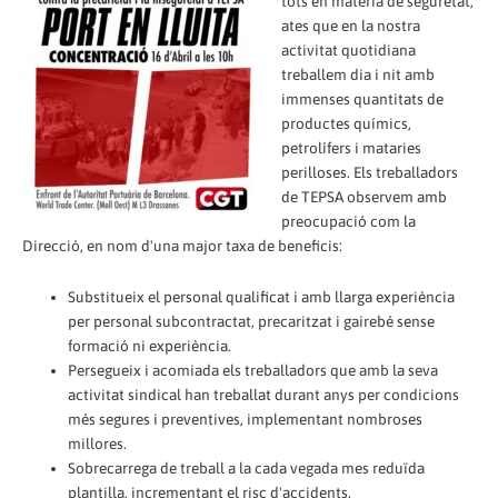
tots en matèria de seguretat,
ates que en la nostra
activitat quotidiana
treballem dia i nit amb
immenses quantitats de
productes químics,
petrolífers i mataries
perilloses. Els treballadors
de TEPSA observem amb
preocupació com la
Direcció, en nom d'una major taxa de beneficis:
Substitueix el personal qualificat i amb llarga experiència
per personal subcontractat, precaritzat i gairebé sense
formació ni experiència.
Persegueix i acomiada els treballadors que amb la seva
activitat sindical han treballat durant anys per condicions
més segures i preventives, implementant nombroses
millores.
Sobrecarrega de treball a la cada vegada mes reduïda
plantilla, incrementant el risc d'accidents.