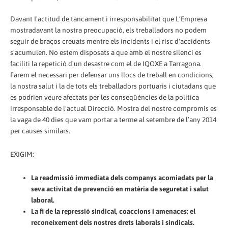
Davant I'actitud de tancament i irresponsabilitat que L’Empresa
mostradavant la nostra preocupació, els treballadors no podem
seguir de braços creuats mentre els incidents i el risc d'accidents
s'acumulen. No estem disposats a que amb el nostre silenci es
faciliti la repetició d'un desastre com el de IQOXE a Tarragona.
Farem el necessari per defensar uns llocs de treball en condicions,
la nostra salut i la de tots els treballadors portuaris i ciutadans que
es podrien veure afectats per les conseqüències de la política
irresponsable de l’actual Direcció. Mostra del nostre compromís es
la vaga de 40 dies que vam portar a terme al setembre de l’any 2014
per causes similars.
EXIGIM:
La readmissió immediata dels companys acomiadats per la
seva activitat de prevenció en matèria de seguretat i salut
laboral.
La fi de la repressió sindical, coaccions i amenaces; el
reconeixement dels nostres drets laborals i sindicals.