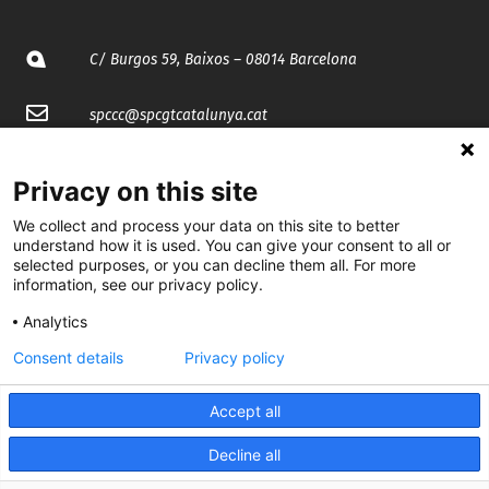
C/ Burgos 59, Baixos – 08014 Barcelona
spccc@
spcgtcatalunya.cat
935 120 481
Privacy on this site
We collect and process your data on this site to better
@CGTCatalunya
understand how it is used. You can give your consent to all or
selected purposes, or you can decline them all. For more
cgtcatalunya
information, see our privacy policy.
CGTCatalunya
Analytics
Consent details
Privacy policy
cgtcatalunya
Accept all
Decline all
Desenvolupat per