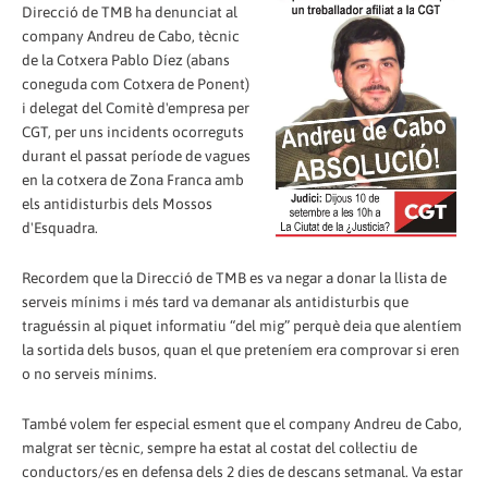
Direcció de TMB ha denunciat al
company Andreu de Cabo, tècnic
de la Cotxera Pablo Díez (abans
coneguda com Cotxera de Ponent)
i delegat del Comitè d'empresa per
CGT, per uns incidents ocorreguts
durant el passat període de vagues
en la cotxera de Zona Franca amb
els antidisturbis dels Mossos
d'Esquadra.
Recordem que la Direcció de TMB es va negar a donar la llista de
serveis mínims i més tard va demanar als antidisturbis que
traguéssin al piquet informatiu “del mig” perquè deia que alentíem
la sortida dels busos, quan el que preteníem era comprovar si eren
o no serveis mínims.
També volem fer especial esment que el company Andreu de Cabo,
malgrat ser tècnic, sempre ha estat al costat del col·lectiu de
conductors/es en defensa dels 2 dies de descans setmanal. Va estar