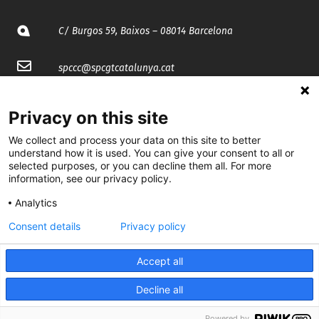
C/ Burgos 59, Baixos – 08014 Barcelona
spccc@
spcgtcatalunya.cat
935 120 481
Privacy on this site
We collect and process your data on this site to better
@CGTCatalunya
understand how it is used. You can give your consent to all or
selected purposes, or you can decline them all. For more
cgtcatalunya
information, see our privacy policy.
CGTCatalunya
Analytics
Consent details
Privacy policy
cgtcatalunya
Accept all
Decline all
Desenvolupat per
Powered by