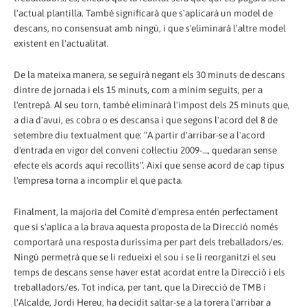
l'actual plantilla. També significarà que s'aplicarà un model de
descans, no consensuat amb ningú, i que s'eliminarà l'altre model
existent en l'actualitat.
De la mateixa manera, se seguirà negant els 30 minuts de descans
dintre de jornada i els 15 minuts, com a mínim seguits, per a
l'entrepà. Al seu torn, també eliminarà l'impost dels 25 minuts que,
a dia d'avui, es cobra o es descansa i que segons l'acord del 8 de
setembre diu textualment que: “A partir d'arribar-se a l'acord
d'entrada en vigor del conveni col·lectiu 2009-…, quedaran sense
efecte els acords aquí recollits”. Així que sense acord de cap tipus
l'empresa torna a incomplir el que pacta.
Finalment, la majoria del Comitè d'empresa entén perfectament
que si s'aplica a la brava aquesta proposta de la Direcció només
comportarà una resposta duríssima per part dels treballadors/es.
Ningú permetrà que se li redueixi el sou i se li reorganitzi el seu
temps de descans sense haver estat acordat entre la Direcció i els
treballadors/es. Tot indica, per tant, que la Direcció de TMB i
l'Alcalde, Jordi Hereu, ha decidit saltar-se a la torera l'arribar a