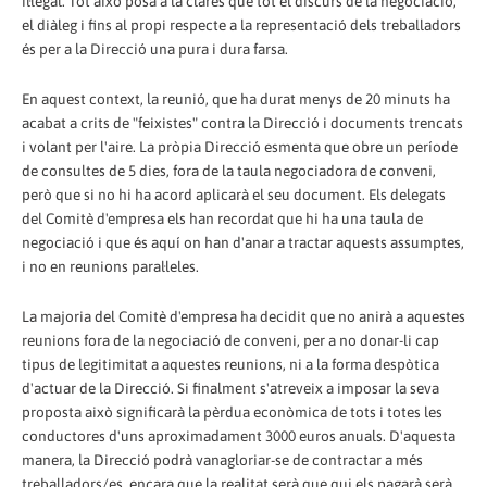
il·legal. Tot això posa a la clares que tot el discurs de la negociació,
el diàleg i fins al propi respecte a la representació dels treballadors
és per a la Direcció una pura i dura farsa.
En aquest context, la reunió, que ha durat menys de 20 minuts ha
acabat a crits de "feixistes" contra la Direcció i documents trencats
i volant per l'aire. La pròpia Direcció esmenta que obre un període
de consultes de 5 dies, fora de la taula negociadora de conveni,
però que si no hi ha acord aplicarà el seu document. Els delegats
del Comitè d'empresa els han recordat que hi ha una taula de
negociació i que és aquí on han d'anar a tractar aquests assumptes,
i no en reunions paral·leles.
La majoria del Comitè d'empresa ha decidit que no anirà a aquestes
reunions fora de la negociació de conveni, per a no donar-li cap
tipus de legitimitat a aquestes reunions, ni a la forma despòtica
d'actuar de la Direcció. Si finalment s'atreveix a imposar la seva
proposta això significarà la pèrdua econòmica de tots i totes les
conductores d'uns aproximadament 3000 euros anuals. D'aquesta
manera, la Direcció podrà vanagloriar-se de contractar a més
treballadors/es, encara que la realitat serà que qui els pagarà serà