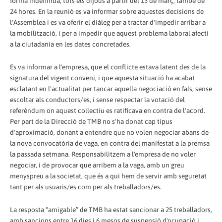
forma indefinida, tots els dijous a partir del 13 de març, també de
24 hores. En la reunió es va informar sobre aquestes decisions de
l'Assemblea i es va oferir el diàleg per a tractar d'impedir arribar a
la mobilització, i per a impedir que aquest problema laboral afecti
a la ciutadania en les dates concretades.
Es va informar a l'empresa, que el conflicte estava latent des de la
signatura del vigent conveni, i que aquesta situació ha acabat
esclatant en l'actualitat per tancar aquella negociació en fals, sense
escoltar als conductors/es, i sense respectar la votació del
referèndum on aquest col·lectiu es ratificava en contra de l'acord.
Per part de la Direcció de TMB no s'ha donat cap tipus
d'aproximació, donant a entendre que no volen negociar abans de
la nova convocatòria de vaga, en contra del manifestat a la premsa
la passada setmana. Responsabilitzem a l'empresa de no voler
negociar, i de provocar que arribem a la vaga, amb un greu
menyspreu a la societat, que és a qui hem de servir amb seguretat
tant per als usuaris/es com per als treballadors/es.
La resposta “amigable” de TMB ha estat sancionar a 25 treballadors,
amb sancions entre 16 dies i 6 mesos de suspensió d'ocupació i