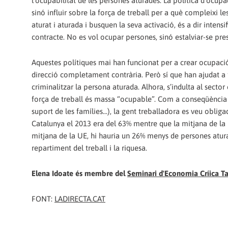
l’ocupabilitat de les persones aturades. La política d’ocupac
sinó influir sobre la força de treball per a què compleixi 
aturat i aturada i busquen la seva activació, és a dir intensi
contracte. No es vol ocupar persones, sinó estalviar-se pres
Aquestes polítiques mai han funcionat per a crear ocupaci
direcció completament contrària. Però sí que han ajudat a fe
criminalitzar la persona aturada. Alhora, s’indulta al sector
força de treball és massa “ocupable”. Com a conseqüència de 
suport de les famílies...), la gent treballadora es veu obliga
Catalunya el 2013 era del 63% mentre que la mitjana de la U
mitjana de la UE, hi hauria un 26% menys de persones atura
repartiment del treball i la riquesa.
Elena Idoate és membre del
Seminari d'Economia Críica Ta
FONT:
LADIRECTA.CAT