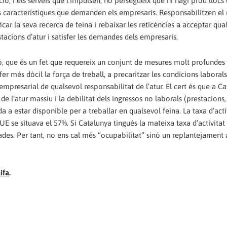
ió, i els serveis que l’impulsen, no persegueix que hi hagi prou llocs
les característiques que demanden els empresaris. Responsabilitzen el
ficar la seva recerca de feina i rebaixar les reticències a acceptar qua
tacions d’atur i satisfer les demandes dels empresaris.
ó, que és un fet que requereix un conjunt de mesures molt profundes 
r més dòcil la força de treball, a precaritzar les condicions laborals
 empresarial de qualsevol responsabilitat de l’atur. El cert és que a Ca
l’atur massiu i la debilitat dels ingressos no laborals (prestacions, 
da a estar disponible per a treballar en qualsevol feina. La taxa d’acti
E se situava el 57%. Si Catalunya tingués la mateixa taxa d’activitat
des. Per tant, no ens cal més “ocupabilitat” sinó un replantejament 
ifa
.