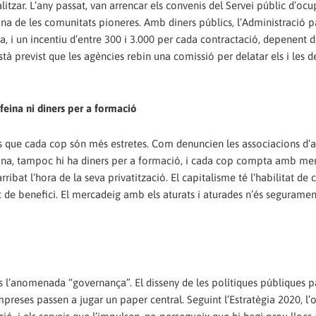
itzar. L’any passat, van arrencar els convenis del Servei públic d’oc
 una de les comunitats pioneres. Amb diners públics, l’Administració p
a, i un incentiu d’entre 300 i 3.000 per cada contractació, depenent d
 està previst que les agències rebin una comissió per delatar els i les
feina ni diners per a formació
s que cada cop són més estretes. Com denuncien les associacions d’at
eina, tampoc hi ha diners per a formació, i cada cop compta amb me
rribat l’hora de la seva privatització. El capitalisme té l’habilitat de 
bit de benefici. El mercadeig amb els aturats i aturades n’és seguramen
 és l’anomenada “governança”. El disseny de les polítiques públiques p
mpreses passen a jugar un paper central. Seguint l’Estratègia 2020, l’