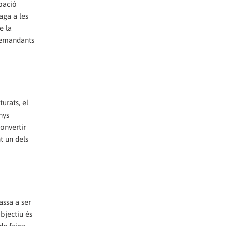
upació
aga a les
e la
 demandants
urats, el
nys
convertir
t un dels
assa a ser
objectiu és