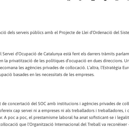
ció dels serveis públics amb el Projecte de Llei d’Ordenació del Sis
l Servei d’Ocupació de Catalunya està fent els darrers tràmits parlame
 la privatització de les polítiques d’ocupació en dues direccions. U
ecomana les agències privades de col·locació. L’altra, l’Estratègia E
upació basades en les necessitats de les empreses.
 de concertació del SOC amb institucions i agències privades de col·
ofereix cap servei ni a empreses ni als treballadors i treballadores, i 
. A poc a poc, el prestamisme laboral ha anat sofisticant-se i legalit
ol·locació que l’Organització Internacional del Treball va reconèixer 