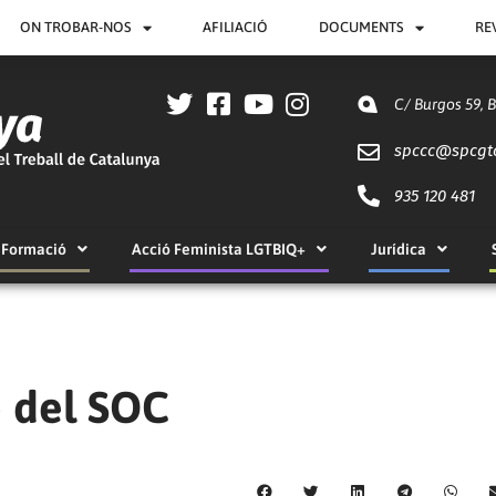
ON TROBAR-NOS
AFILIACIÓ
DOCUMENTS
RE
C/ Burgos 59, 
spccc@
spcgt
935 120 481
Formació
Acció Feminista LGTBIQ+
Jurídica
ó del SOC