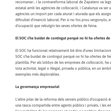
recomanar-, i la contrareforma laboral de Zapatero va legal
estatal amb les agències de col·locació, i Catalunya va ser
agències un import per cada aturat i aturada que els assign
dificultat d’inserció laboral. Per si no fos prou vergonyós,
d’ocupació que rebutgin les seves ofertes de feina.
El SOC s’ha buidat de contingut perquè no hi ha ofertes de 
El SOC ha funcionat relativament bé dins d’unes limitacion
SOC s’ha buidat de contingut perquè no hi ha ofertes de f
plantilla. Per als lobbys de les empreses de col·locació, ha a
tota activitat, legal o il·legal, privada o pública, en un àm
exemples més deplorables.
La governança empresarial
L’altre pilar de la reforma dels serveis públics d’ocupació
una tasca compartida entre agents públics i privats, i les e