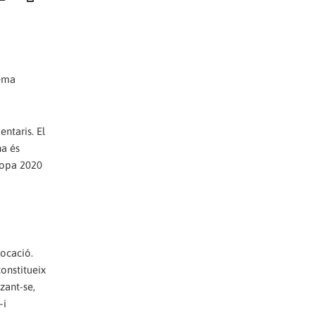
tema
ntaris. El
na és
uropa 2020
locació.
constitueix
zant-se,
–i