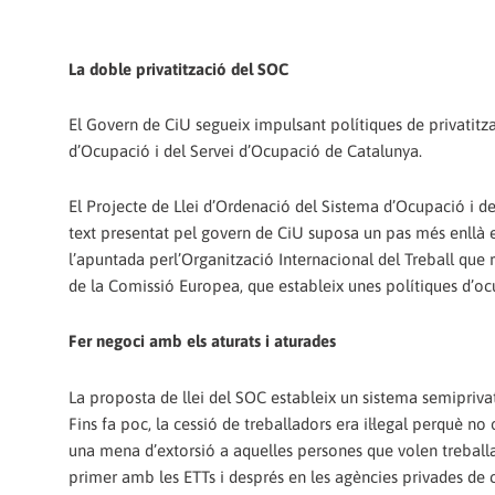
La doble privatització del SOC
El Govern de CiU segueix impulsant polítiques de privatitza
d’Ocupació i del Servei d’Ocupació de Catalunya.
El Projecte de Llei d’Ordenació del Sistema d’Ocupació i de
text presentat pel govern de CiU suposa un pas més enllà en
l’apuntada perl’Organització Internacional del Treball que r
de la Comissió Europea, que estableix unes polítiques d’oc
Fer negoci amb els aturats i aturades
La proposta de llei del SOC estableix un sistema semiprivat
Fins fa poc, la cessió de treballadors era il·legal perquè no 
una mena d’extorsió a aquelles persones que volen treballar
primer amb les ETTs i després en les agències privades de c