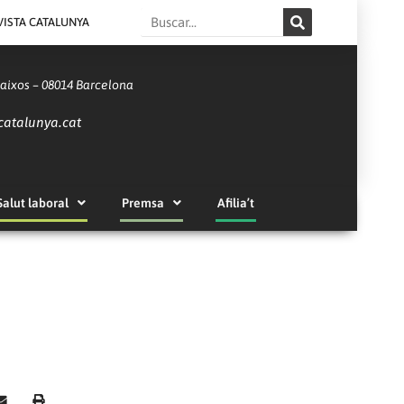
Search
VISTA CATALUNYA
Baixos – 08014 Barcelona
catalunya.cat
Salut laboral
Premsa
Afilia’t