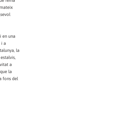
 de feina
 mateix
lsevol
i en una
 i a
talunya, la
estalvis,
vitat a
 que la
a fons del