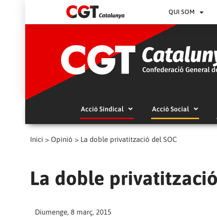
QUI SOM
Acció Sindical
Acció Social
Inici
>
Opinió
>
La doble privatització del SOC
La doble privatitzaci
Diumenge, 8 març, 2015