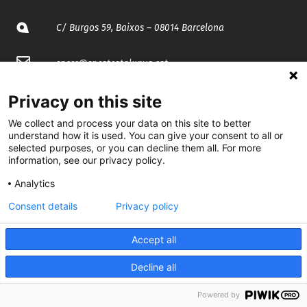
C/ Burgos 59, Baixos – 08014 Barcelona
spccc@
spcgtcatalunya.cat
935 120 481
Privacy on this site
We collect and process your data on this site to better
understand how it is used. You can give your consent to all or
@CGTCatalunya
selected purposes, or you can decline them all. For more
information, see our privacy policy.
cgtcatalunya
Analytics
CGTCatalunya
Consent details
Privacy policy
cgtcatalunya
Accept all
Decline all
Desenvolupat per
Powered by