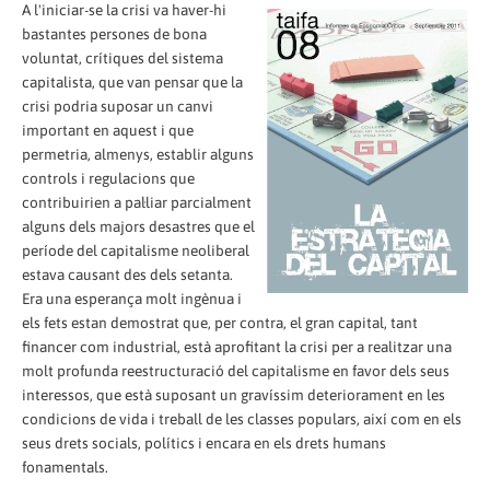
A l'iniciar-se la crisi va haver-hi
bastantes persones de bona
voluntat, crítiques del sistema
capitalista, que van pensar que la
crisi podria suposar un canvi
important en aquest i que
permetria, almenys, establir alguns
controls i regulacions que
contribuirien a pal·liar parcialment
alguns dels majors desastres que el
període del capitalisme neoliberal
estava causant des dels setanta.
Era una esperança molt ingènua i
els fets estan demostrat que, per contra, el gran capital, tant
financer com industrial, està aprofitant la crisi per a realitzar una
molt profunda reestructuració del capitalisme en favor dels seus
interessos, que està suposant un gravíssim deteriorament en les
condicions de vida i treball de les classes populars, així com en els
seus drets socials, polítics i encara en els drets humans
fonamentals.