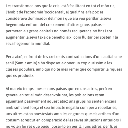
Les transformacions que la crisi està facilitant en tot el món ric, —
l'àmbit de l'economia ‘occidental’, el qual fins a fa poc es
considerava dominador del món i que ara veu perillar la seva
hegemonia enfront del creixement d'altres grans països—,
permeten als grans capitals no només recuperar sinó fins i tot
augmentar la seva taxa de benefici així com lluitar per sostenir la
seva hegemonia mundial.
Per a això, enfront de les creixents contradiccions d'un capitalisme
senil (Samir Amin) s'ha disposat a donar un cop duríssim a les
classes populars, amb qui no té més remei que compartir la riquesa
que es produeix.
Al mateix temps, més en uns països que en uns altres, però en
general en tot el món desenvolupat, les poblacions estan
aguantant passivament aquest atac: uns grups no senten encara
amb suficient força el seu impacte negatiu com per a rebel·lar-se,
uns altres estan anestesiats amb les engrunes que els arriben d'un
consum acrescut en comparació de les seves situacions anteriors i
no volen fer res que pugui posar-lo en perill, i uns altres, per fi, es