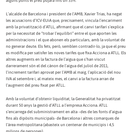
alguns punts el preu pujarà fins un 33%.
L’alcalde de Barcelona i president de l’AMB, Xavier Trias, ha negat
les acusacions d’ICV-EUiA que, precisament, vincula l’encariment
amb la privatització d’ATLL, afirmant que el canvi tarifari s’explica
per la necessitat de “trobar l’equilibri” entre el que aporten les
administracions i el que abonen els particulars, amb la voluntat de
no generar deute. Els fets, però, semblen contradir-lo, ja que el preu
es modifica per satisfer les noves tarifes que fixa Acciona a ATLL. Els
altres augments en la factura de l’aigua que s’han viscut
darrerament són el del cànon de l’aigua del juliol de 2011,
l’increment tarifari aprovat per l’AMB al maig, l’aplicació del nou
IVA al setembre i, al mateix mes, el canvi a la factura arran de
l’augment del preu fixat per ATLL.
Amb la voluntat d’obtenir liquiditat, la Generalitat ha privatitzat
durant 50 anys la gestió d’ATLL a l’empresa Acciona. ATLL
s’encarrega del subministrament en alta –des de les fonts d’aigua
fins als dipòsits municipals- de Barcelona i altres comarques de
l’àrea metropolitana (abasteix un centenar de municipis i 4,5
milions de persones).