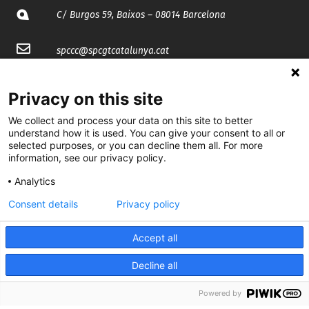
C/ Burgos 59, Baixos – 08014 Barcelona
spccc@
spcgtcatalunya.cat
935 120 481
Privacy on this site
We collect and process your data on this site to better
@CGTCatalunya
understand how it is used. You can give your consent to all or
selected purposes, or you can decline them all. For more
cgtcatalunya
information, see our privacy policy.
CGTCatalunya
Analytics
Consent details
Privacy policy
cgtcatalunya
Accept all
Decline all
Desenvolupat per
Powered by