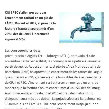
CiU i PSC s'alien per aprovar
l'encariment tarifari en un ple de
l'ÀMB. Durant el 2012, el preu de la
factura s'haurà disparat més d'un
25% i des del 2010 l'increment
supera el 50%.
Les conseqüències de la
privatització d’Aigües Ter – Llobregat (ATLL), aprovada el 6 de
novembre per la Generalitat, les començaran a patir els usuaris a
partir del gener. Aquest dimarts, el ple de l’Àrea Metropolitana de
Barcelona (AMB) ha aprovat un encariment de les tarifes de l’aigua
que superarà el 18% gràcies als vots favorables dels representants
de CiU i el PSC. L’increment serà el tercer en menys d’un any, de
manera que la factura s’haurà encarit més d’un 25% des del maig.
Anant més enllà, amb relació al 2010 el preu del metre cúbic
d’aigua s’haurà més que doblat. La pujada afectarà Barcelona i els
35 municipis de l'AMB i el 18% serà l'encariment mitjà, ja que en