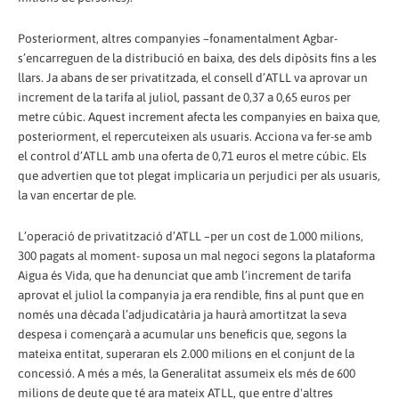
Posteriorment, altres companyies –fonamentalment Agbar-
s’encarreguen de la distribució en baixa, des dels dipòsits fins a les
llars. Ja abans de ser privatitzada, el consell d’ATLL va aprovar un
increment de la tarifa al juliol, passant de 0,37 a 0,65 euros per
metre cúbic. Aquest increment afecta les companyies en baixa que,
posteriorment, el repercuteixen als usuaris. Acciona va fer-se amb
el control d’ATLL amb una oferta de 0,71 euros el metre cúbic. Els
que advertien que tot plegat implicaria un perjudici per als usuaris,
la van encertar de ple.
L’operació de privatització d’ATLL –per un cost de 1.000 milions,
300 pagats al moment- suposa un mal negoci segons la plataforma
Aigua és Vida, que ha denunciat que amb l’increment de tarifa
aprovat el juliol la companyia ja era rendible, fins al punt que en
només una dècada l’adjudicatària ja haurà amortitzat la seva
despesa i començarà a acumular uns beneficis que, segons la
mateixa entitat, superaran els 2.000 milions en el conjunt de la
concessió. A més a més, la Generalitat assumeix els més de 600
milions de deute que té ara mateix ATLL, que entre d'altres