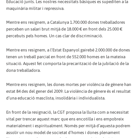
Educació junts. Les nostres necessitats bàsiques es supediten a la
maquinària militar i repressiva.
Mentre ens resignem, a Catalunya 1.700.000 dones treballadores
perceben un salari brut mitjà de 18.000 € en front dels 25.000 €
percebuts pels homes. Un cas clar de discriminació.
Mentre ens resignem, a l’Estat Espanyol gairebé 2.000.000 de dones
tenen un treball parcial en front de 552.000 homes en la mateixa
situació. Aquest fet comporta la precarització de la jubilació de la
dona treballadora.
Mentre ens resignem, les dones mortes per violència de gènere han
estat 84 des del gener del 2009. La violència de gènere és el resultat
d’una educació masclista, insolidària i individualista.
En front de la resignació, la CGT proposa la lluita com a necessitat
vital per trencar aquest marc que ens encotilla i ens empobreix
materialment i espiritualment. Només per mitjà d’aquesta podrem
assolir un nou model de societat d’homes i dones plenament