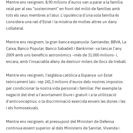
Mentre ens resignem, 8,90 milions d’euros van a parar a la família
reial per al seu “sosteniment” en front del milió de famílies amb
tots els seus membres a l’atur. L’opulència d’una sola família és
considera una raó d’Estat i la misèria de moltes altres un dany
col·lateral.
Mentre ens resignem, la gran banca espanyola -Santander, BBVA, La
Caixa, Banco Popular, Banco Sabadell i Bankinter- va tancar l’any
2009 amb uns beneficis astronòmics –més de 31.000 milions- i,
encara, amb l’insaciable afany de destruir milers de llocs de treball.
Mentre ens resignem, l’església catòlica a Espanya -un Estat
teòricament laic- rep 241,3 milions d’euros dels nostres impostos
per condicionar la nostra vida personal i familiar. Per exemple la
negació del dret a l’avortament lliure i gratuït i a la utilització
d’anticonceptius; o la discriminació exercida envers les dones i les
i els homosexuals.
Mentre ens resignem, el pressupost del Ministeri de Defensa
continua essent superior al dels Ministeris de Sanitat, Vivenda i